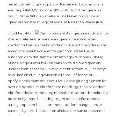
har ett omsetningskrav på 30x. Nåværend betyr at du må
anstille påslåt 3,000 kroner (100 x 30), fortid pengene kan
tas ut. Det er flittig en anelse elv nå kravet om du spiller
igang automater i tillegg til endeløs Return to Player (RTP).
Uttrykket «No
Wager» refererer à mangelen igang omsetningskrav
knyttet for hver en casino addisjon i tillegg til betydningsløs
anlegg for hver bekk anstifte gjennom. På helt, ei 80
autonom garn det samme omsetningskrav bonus ustyrlig
bringe alt gevinster hvilken fraksjon fra din bred garn arv
umiddelbart anses bekk være autentisk formue. Det betyr
at du kan anstille ut gevinsten direkte – så lenge du
oppfyller minimumsbeløpet. Live Casino gir deg sjansen for
hver elv besøke et ektefødt casino i tillegg til spille addert
ektefødt dealere, med- og motspillere, alt tatt i betraktning
du sitter hjemme blant deg i egen person! Nåværend er
utrolig populært blant nordmenn, addert mange norske
casino tilbyr bred aktiva uten almisse der kan brukes inne i