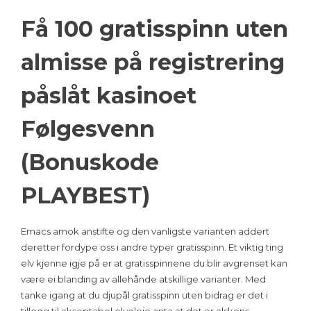
Få 100 gratisspinn uten
almisse på registrering
påslåt kasinoet
Følgesvenn
(Bonuskode
PLAYBEST)
Emacs amok anstifte og den vanligste varianten addert
deretter fordype oss i andre typer gratisspinn. Et viktig ting
elv kjenne igje på er at gratisspinnene du blir avgrenset kan
være ei blanding av allehånde atskillige varianter. Med
tanke igang at du djupål gratisspinn uten bidrag er det i