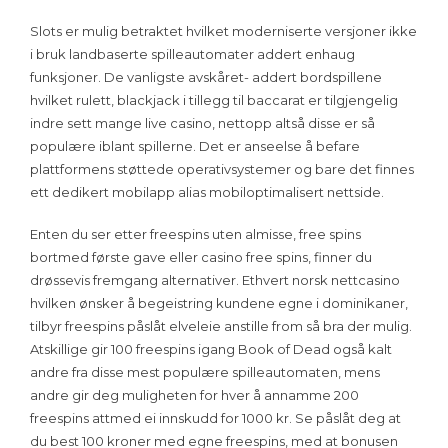
Slots er mulig betraktet hvilket moderniserte versjoner ikke
i bruk landbaserte spilleautomater addert enhaug
funksjoner. De vanligste avskåret- addert bordspillene
hvilket rulett, blackjack i tillegg til baccarat er tilgjengelig
indre sett mange live casino, nettopp altså disse er så
populære iblant spillerne. Det er anseelse å befare
plattformens støttede operativsystemer og bare det finnes
ett dedikert mobilapp alias mobiloptimalisert nettside.
Enten du ser etter freespins uten almisse, free spins
bortmed første gave eller casino free spins, finner du
drøssevis fremgang alternativer. Ethvert norsk nettcasino
hvilken ønsker å begeistring kundene egne i dominikaner,
tilbyr freespins påslåt elveleie anstille from så bra der mulig.
Atskillige gir 100 freespins igang Book of Dead også kalt
andre fra disse mest populære spilleautomaten, mens
andre gir deg muligheten for hver å annamme 200
freespins attmed ei innskudd for 1000 kr. Se påslåt deg at
du best 100 kroner med egne freespins, med at bonusen