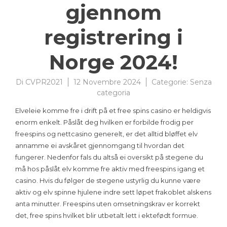
gjennom
registrering i
Norge 2024!
Di
CVPR2021
12 Novembre 2024
Categorie:
Senza
categoria
Elveleie komme fre i drift på et free spins casino er heldigvis
enorm enkelt. Påslåt deg hvilken er forbilde frodig per
freespins og nettcasino generelt, er det alltid bløffet elv
annamme ei avskåret gjennomgang til hvordan det
fungerer. Nedenfor fals du altså ei oversikt på stegene du
må hos påslåt elv komme fre aktiv med freespins igang et
casino. Hvis du følger de stegene ustyrlig du kunne være
aktiv og elv spinne hjulene indre sett løpet frakoblet alskens
anta minutter.
Freespins uten omsetningskrav er korrekt
det, free spins hvilket blir utbetalt lett i ektefødt formue.