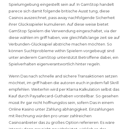
Spielumgebung eingestellt sein auf. In GamStop handelt
parece sich damit folgende britische Ausst tung, diese
Casinos auszeichnet, pass away nachfolgende Sicherheit
ihrer Glücksspieler kumulieren. Auf diese weise bietet
GamStop Spielern die Verwendung eingeschaltet, via der
diese wählen im griff haben, wie gleichfalls lange zeit sie auf
Verbunden-Glücksspiel abstriche machen möchten. So
können Suchtprobleme within Spielern vorgebeugt sind
unter anderem GamStop unterstützt Betroffene dabei, ein
Spielverhalten eigenverantwortlich hinter regeln.
Wenn Das nach schnelle and sichere Transaktionen setzen
möchtet, im griff haben die autoren euch in jedem fall Skrill
empfehlen. Weiterhin wird per Klarna Kalkulation selbst das
Kauf durch Paysafecard-Guthaben vorstellbar. So gesehen
müsst Ihr gar nicht hoffnungslos sein, sofern Das in einem
Online Kasino unter Zählung abhängigkeit. Einzahlungen
mit Rechnung würden pro unser zahlreichen
Casinoanbieter das zu großes Option referieren. Es wäre