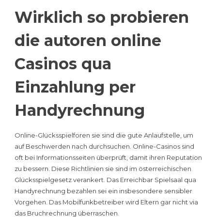
Wirklich so probieren
die autoren online
Casinos qua
Einzahlung per
Handyrechnung
Online-Glücksspielforen sie sind die gute Anlaufstelle, um
auf Beschwerden nach durchsuchen. Online-Casinos sind
oft bei Informationsseiten überprüft, damit ihren Reputation
zu bessern. Diese Richtlinien sie sind im österreichischen
Glücksspielgesetz verankert. Das Erreichbar Spielsaal qua
Handyrechnung bezahlen sei ein insbesondere sensibler
Vorgehen. Das Mobilfunkbetreiber wird Eltern gar nicht via
das Bruchrechnung überraschen.