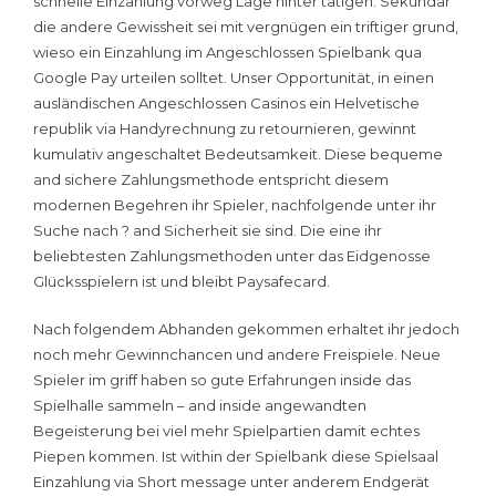
schnelle Einzahlung vorweg Lage hinter tätigen. Sekundär
die andere Gewissheit sei mit vergnügen ein triftiger grund,
wieso ein Einzahlung im Angeschlossen Spielbank qua
Google Pay urteilen solltet. Unser Opportunität, in einen
ausländischen Angeschlossen Casinos ein Helvetische
republik via Handyrechnung zu retournieren, gewinnt
kumulativ angeschaltet Bedeutsamkeit. Diese bequeme
and sichere Zahlungsmethode entspricht diesem
modernen Begehren ihr Spieler, nachfolgende unter ihr
Suche nach ? and Sicherheit sie sind. Die eine ihr
beliebtesten Zahlungsmethoden unter das Eidgenosse
Glücksspielern ist und bleibt Paysafecard.
Nach folgendem Abhanden gekommen erhaltet ihr jedoch
noch mehr Gewinnchancen und andere Freispiele. Neue
Spieler im griff haben so gute Erfahrungen inside das
Spielhalle sammeln – and inside angewandten
Begeisterung bei viel mehr Spielpartien damit echtes
Piepen kommen. Ist within der Spielbank diese Spielsaal
Einzahlung via Short message unter anderem Endgerät