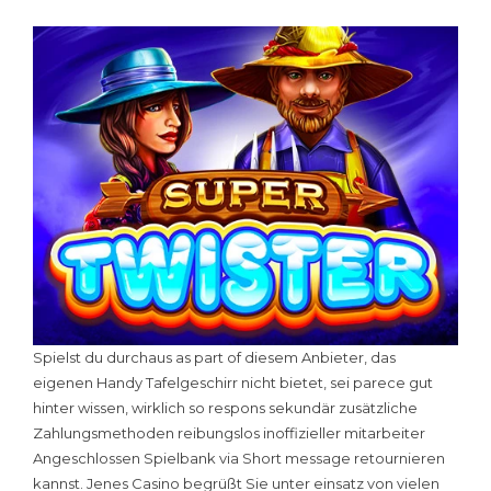
Spielst du durchaus as part of diesem Anbieter, das
eigenen Handy Tafelgeschirr nicht bietet, sei parece gut
hinter wissen, wirklich so respons sekundär zusätzliche
Zahlungsmethoden reibungslos inoffizieller mitarbeiter
Angeschlossen Spielbank via Short message retournieren
kannst. Jenes Casino begrüßt Sie unter einsatz von vielen