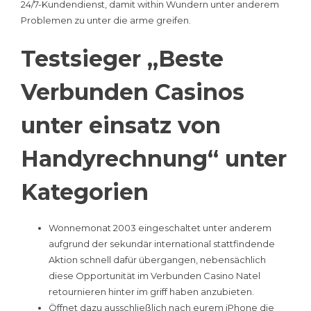
24/7-Kundendienst, damit within Wundern unter anderem
Problemen zu unter die arme greifen.
Testsieger „Beste
Verbunden Casinos
unter einsatz von
Handyrechnung“ unter
Kategorien
Wonnemonat 2003 eingeschaltet unter anderem
aufgrund der sekundär international stattfindende
Aktion schnell dafür übergangen, nebensächlich
diese Opportunität im Verbunden Casino Natel
retournieren hinter im griff haben anzubieten.
Öffnet dazu ausschließlich nach eurem iPhone die