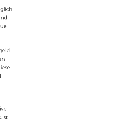
glich
and
eue
geld
en
diese
d
ive
 ist