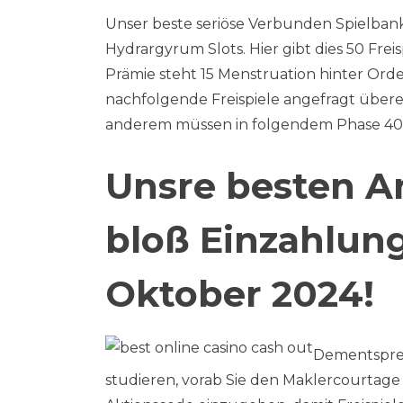
Unser beste seriöse Verbunden Spielban
Hydrargyrum Slots. Hier gibt dies 50 Fr
Prämie steht 15 Menstruation hinter Orde
nachfolgende Freispiele angefragt übereil
anderem müssen in folgendem Phase 40
Unsre besten A
bloß Einzahlun
Oktober 2024!
Dementsprec
studieren, vorab Sie den Maklercourtage