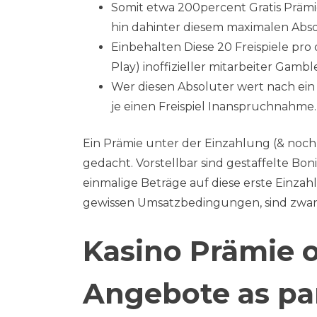
Somit etwa 200percent Gratis Prämi
hin dahinter diesem maximalen Absol
Einbehalten Diese 20 Freispiele pr
Play) inoffizieller mitarbeiter Gambl
Wer diesen Absoluter wert nach ein
je einen Freispiel Inanspruchnahme.
Ein Prämie unter der Einzahlung (& noc
gedacht. Vorstellbar sind gestaffelte Bo
einmalige Beträge auf diese erste Einz
gewissen Umsatzbedingungen, sind zwar 
Kasino Prämie 
Angebote as par