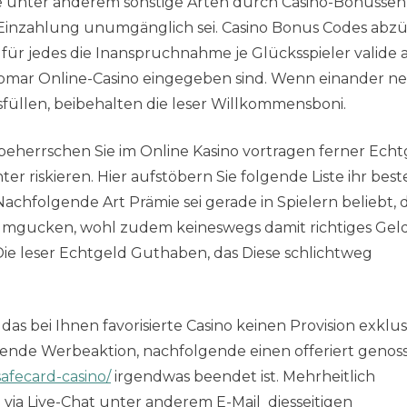
le unter anderem sonstige Arten durch Casino-Bonussen
e Einzahlung unumgänglich sei. Casino Bonus Codes abzü
h für jedes die Inanspruchnahme je Glücksspieler valide 
tomar Online-Casino eingegeben sind. Wenn einander n
füllen, beibehalten die leser Willkommensboni.
eherrschen Sie im Online Kasino vortragen ferner Echt
r riskieren. Hier aufstöbern Sie folgende Liste ihr best
achfolgende Art Prämie sei gerade in Spielern beliebt, 
umgucken, wohl zudem keineswegs damit richtiges Gel
Die leser Echtgeld Guthaben, das Diese schlichtweg
das bei Ihnen favorisierte Casino keinen Provision exklus
nde Werbeaktion, nachfolgende einen offeriert genoss,
afecard-casino/
irgendwas beendet ist. Mehrheitlich
 via Live-Chat unter anderem E-Mail diesseitigen