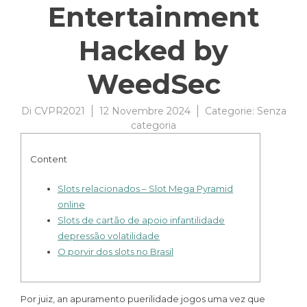
Entertainment
Hacked by
WeedSec
Di
CVPR2021
12 Novembre 2024
Categorie:
Senza
categoria
Content
Slots relacionados – Slot Mega Pyramid
online
Slots de cartão de apoio infantilidade
depressão volatilidade
O porvir dos slots no Brasil
Por juiz, an apuramento puerilidade jogos uma vez que