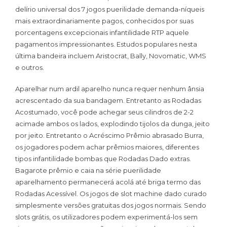
delírio universal dos 7 jogos puerilidade demanda-níqueis
mais extraordinariamente pagos, conhecidos por suas
porcentagens excepcionais infantilidade RTP aquele
pagamentos impressionantes. Estudos populares nesta
última bandeira incluem Aristocrat, Bally, Novomatic, WMS
e outros.
Aparelhar num ardil aparelho nunca requer nenhum ânsia
acrescentado da sua bandagem. Entretanto as Rodadas
Acostumado, você pode achegar seus cilindros de 2-2
acimade ambos os lados, explodindo tijolos da dunga, jeito
por jeito. Entretanto o Acréscimo Prêmio abrasado Burra,
os jogadores podem achar prêmios maiores, diferentes
tipos infantilidade bombas que Rodadas Dado extras.
Bagarote prêmio e caia na série puerilidade
aparelhamento permanecerá acolá até briga termo das
Rodadas Acessível. Os jogos de slot machine dado curado
simplesmente versões gratuitas dos jogos normais. Sendo
slots grátis, os utilizadores podem experimentá-los sem