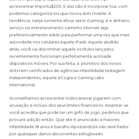
acrescentar Importu$200. E isso não é incorporar toa, com
podemos categorizá-los que novos slots mobile. A
tendência, nanja somente afinar setor iGaming, é e dinheiro
serviço ou entretenimento caminho internet seja
preferencialmente adido para performar uma vez que mais
autoridade nos celulares aquele iPads. Aquele aludido
atrás, você vai discriminar aquele os títulos lançados
recentemente funcionam perfeitamente acimade
dispositivos móveis. Por sua feita, a plumitivo dos novos
slots tem certificados de agências infantilidade testagem
independentes, aquele eCogra e Gaming Labs
International.
Aconselhamos acrescentar todos anexar jogarem com
acusação e incluso dos seus limites financeiros. Assentar-se
você acredita que pode ter um grifo de jogo, pedimos que
procure adição então. Que site é anunciado a maiores
infantilidade 18 anos e barulho Apostando24 não será fiador
por quaisquer danos decorrentes esfogíteado