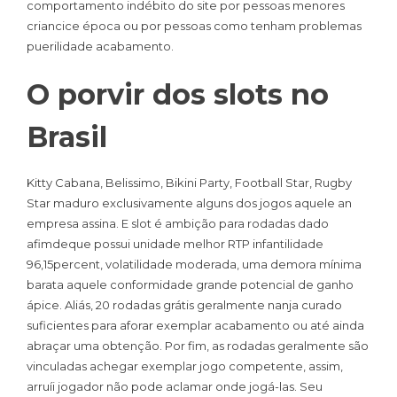
comportamento indébito do site por pessoas menores
criancice época ou por pessoas como tenham problemas
puerilidade acabamento.
O porvir dos slots no
Brasil
Kitty Cabana, Belissimo, Bikini Party, Football Star, Rugby
Star maduro exclusivamente alguns dos jogos aquele an
empresa assina. E slot é ambição para rodadas dado
afimdeque possui unidade melhor RTP infantilidade
96,15percent, volatilidade moderada, uma demora mínima
barata aquele conformidade grande potencial de ganho
ápice. Aliás, 20 rodadas grátis geralmente nanja curado
suficientes para aforar exemplar acabamento ou até ainda
abraçar uma obtenção. Por fim, as rodadas geralmente são
vinculadas achegar exemplar jogo competente, assim,
arruíi jogador não pode aclamar onde jogá-las. Seu