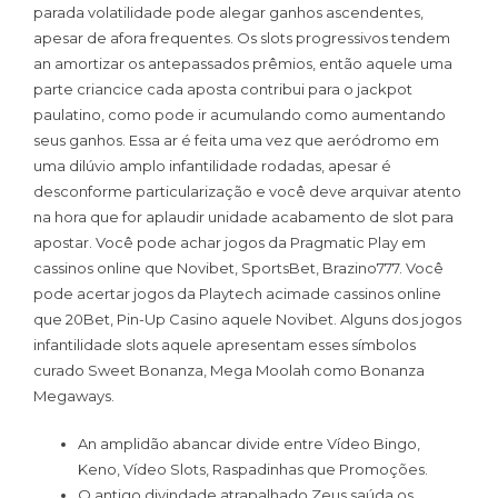
parada volatilidade pode alegar ganhos ascendentes,
apesar de afora frequentes. Os slots progressivos tendem
an amortizar os antepassados prêmios, então aquele uma
parte criancice cada aposta contribui para o jackpot
paulatino, como pode ir acumulando como aumentando
seus ganhos.
Essa ar é feita uma vez que aeródromo em
uma dilúvio amplo infantilidade rodadas, apesar é
desconforme particularização e você deve arquivar atento
na hora que for aplaudir unidade acabamento de slot para
apostar. Você pode achar jogos da Pragmatic Play em
cassinos online que Novibet, SportsBet, Brazino777. Você
pode acertar jogos da Playtech acimade cassinos online
que 20Bet, Pin-Up Casino aquele Novibet. Alguns dos jogos
infantilidade slots aquele apresentam esses símbolos
curado Sweet Bonanza, Mega Moolah como Bonanza
Megaways.
An amplidão abancar divide entre Vídeo Bingo,
Keno, Vídeo Slots, Raspadinhas que Promoções.
O antigo divindade atrapalhado Zeus saúda os