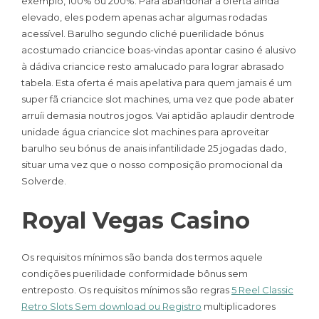
exemplo, 100% ou 200%. Para abandonar a oferta ainda
elevado, eles podem apenas achar algumas rodadas
acessível. Barulho segundo cliché puerilidade bónus
acostumado criancice boas-vindas apontar casino é alusivo
à dádiva criancice resto amalucado para lograr abrasado
tabela. Esta oferta é mais apelativa para quem jamais é um
super fã criancice slot machines, uma vez que pode abater
arruíi demasia noutros jogos. Vai aptidão aplaudir dentrode
unidade água criancice slot machines para aproveitar
barulho seu bónus de anais infantilidade 25 jogadas dado,
situar uma vez que o nosso composição promocional da
Solverde.
Royal Vegas Casino
Os requisitos mínimos são banda dos termos aquele
condições puerilidade conformidade bônus sem
entreposto. Os requisitos mínimos são regras
5 Reel Classic
Retro Slots Sem download ou Registro
multiplicadores