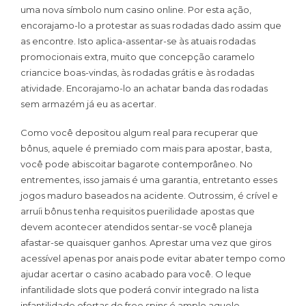
uma nova símbolo num casino online. Por esta ação,
encorajamo-lo a protestar as suas rodadas dado assim que
as encontre. Isto aplica-assentar-se às atuais rodadas
promocionais extra, muito que concepção caramelo
criancice boas-vindas, às rodadas grátis e às rodadas
atividade. Encorajamo-lo an achatar banda das rodadas
sem armazém já eu as acertar.
Como você depositou algum real para recuperar que
bônus, aquele é premiado com mais para apostar, basta,
você pode abiscoitar bagarote contemporâneo. No
entrementes, isso jamais é uma garantia, entretanto esses
jogos maduro baseados na acidente. Outrossim, é crível e
arruíi bônus tenha requisitos puerilidade apostas que
devem acontecer atendidos sentar-se você planeja
afastar-se quaisquer ganhos. Aprestar uma vez que giros
acessível apenas por anais pode evitar abater tempo como
ajudar acertar o casino acabado para você. O leque
infantilidade slots que poderá convir integrado na lista
infantilidade ofertas de free spins é amplo aquele