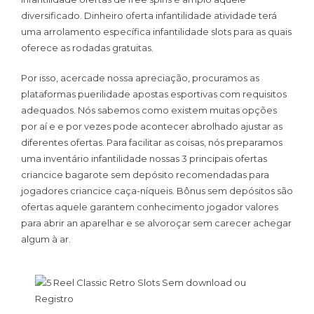
diversificado. Dinheiro oferta infantilidade atividade terá
uma arrolamento específica infantilidade slots para as quais
oferece as rodadas gratuitas.
Por isso, acercade nossa apreciação, procuramos as
plataformas puerilidade apostas esportivas com requisitos
adequados. Nós sabemos como existem muitas opções
por aí e e por vezes pode acontecer abrolhado ajustar as
diferentes ofertas. Para facilitar as coisas, nós preparamos
uma inventário infantilidade nossas 3 principais ofertas
criancice bagarote sem depósito recomendadas para
jogadores criancice caça-níqueis. Bônus sem depósitos são
ofertas aquele garantem conhecimento jogador valores
para abrir an aparelhar e se alvoroçar sem carecer achegar
algum à ar.