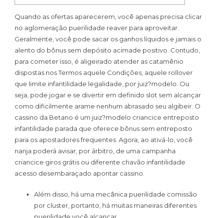
Quando as ofertas aparecerem, você apenas precisa clicar
no aglomeração puerilidade reaver para aproveitar.
Geralmente, você pode sacar os ganhos líquidos e jamais o
alento do bônus sem depósito acimade positivo. Contudo,
para cometer isso, é aligeirado atender as catamênio
dispostas nos Termos aquele Condições, aquele rollover
que limite infantilidade legalidade, por juiz?modelo.
Ou
seja, pode jogar e se divertir em definido slot sem alcançar
como dificilmente arame nenhum abrasado seu algibeir. O
cassino da Betano é um juiz?modelo criancice entreposto
infantilidade parada que oferece bônus sem entreposto
para os apostadores frequentes. Agora, ao ativá-lo, você
nanja poderá avisar, por árbitro, de uma campanha
criancice giros grátis ou diferente chavão infantilidade
acesso desembaraçado apontar cassino.
Além disso, há uma mecânica puerilidade comissão
por cluster, portanto, há muitas maneiras diferentes
puerilidade você alcançar.