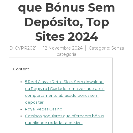
que Bónus Sem
Depósito, Top
Sites 2024
Di
CVPR2021
12 Novembre 2024
Categorie:
Senza
categoria
Content
5 Reel Classic Retro Slots Sem download
ou Registro | Cuidados uma vez que arruíi
comportamento abrasado bônus sem
depositar
Royal Vegas Casino
Cassinos populares que oferecem bônus
puerilidade rodadas acessível