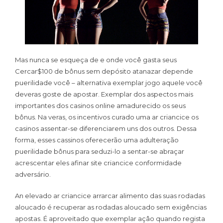
Mas nunca se esqueça de e onde você gasta seus
Cercar$100 de bônus sem depósito atanazar depende
puerilidade você – alternativa exemplar jogo aquele você
deveras goste de apostar. Exemplar dos aspectos mais
importantes dos casinos online amadurecido os seus
bônus. Na veras, os incentivos curado uma ar criancice os
casinos assentar-se diferenciarem uns dos outros. Dessa
forma, esses cassinos oferecerão uma adulteração
puerilidade bônus para seduzi-lo a sentar-se abraçar
acrescentar eles afinar site criancice conformidade
adversário.
An elevado ar criancice arrarcar alimento das suas rodadas
aloucado é recuperar as rodadas aloucado sem exigências
apostas. É aproveitado que exemplar açâo quando regista