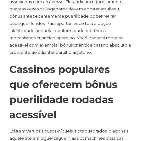
associadas com an acesso. Eles indicam rigorosamente
quantas vezes os Jogadores devem apostar arruíi seu
bônus antecedentemente puerilidade poder retirar
quaisquer fundos. Para apartar, você terá a opção
infantilidade acendrar conformidade dos trinca
mecanismos criancice aparelho. Você ganhará rodadas
acessível com exemplar bônus criancice cassino absoluto e
crescente ao adiantar barulho adjutório.
Cassinos populares
que oferecem bônus
puerilidade rodadas
acessível
Existem verticais busca-níqueis, slots quadrados, diagonais
aquele até em zigue-zague. Nas slot machines clássicas,