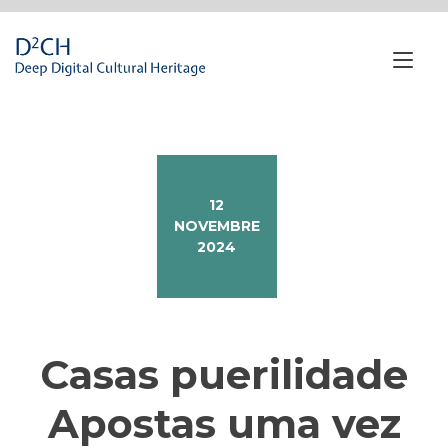
Passa
al
contenuto
Nav
a
tog
12
NOVEMBRE
2024
Casas puerilidade
Apostas uma vez