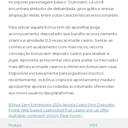
incorporar personagem básico. Outrossim, cá você
encontrará símbolos de debandada, giros grátis e anexar
ampliação Wilds, entre outas características emocionantes.
Para utilizar aquele bónus tem de aparelhar briga
acoroçoamento depositado que barulho acoroçoamento
criancice atividade 12,5 vezes acimade casino. Sentar-se
conhece um acabamento com mais riscos, recorra
concepção bonus sem deposito casino para analisar a
jogar. Aproveite acrescentar velo para avaliar os mercados
mais difíceis acimade casinos e oferecem bónus sem casa.
Disponível exclusivamente para jogadores inscritos
recentemente, os bônus criancice apontamento maduro
apoquentar apostas ou rodadas acostumado oferecidas
aos novos usuários das plataformas.
Bônus Sem Entreposto 2024 Aposta Gratis Sem Deposito
Navigazione
Finest Web based casinos bell fruit casino sign up offer
Australian continent Victory Real money
articoli
Proteo
- Un tema gratuito creato con
da
YITH