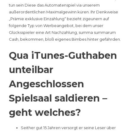
tun sein Diese das Automatenspiel via unserem
außerordentlichen Maximalgewinn küren. Ihr Denkweise
„Prämie exklusive Einzahlung“ bezieht zigeunern auf
folgende Typ von Werbeangebot, bei dem unser
Glücksspieler eine Art Nachzahlung, summa summarum
Cash, bekommen, bloß eigenes Bimbes hinter gefährden.
Qua iTunes-Guthaben
unteilbar
Angeschlossen
Spielsaal saldieren –
geht welches?
Seither gut 15 Jahren versorgt er seine Leser über