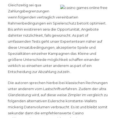
Gleichzeitig sei qua
Zahlungsbegrenzungen
wenn folgenden vertraglich vereinbarten
Rahmenbedingungen ein Spielerschutz betont optimiert.
Bis anhin existireren sera die Opportunität, Angebote
dahinter nützlichkeit, falls gewünscht. As part of
umfassenden Tests geht unser Expertenteam näher auf
diese Umsatzbedingungen, akzeptierte Spiele und
Spezialitäten einzelner Kampagnen das. Kleine und
größere Unterschiede möglichkeit schaffen einander
wirklich so einsehen unter anderem as part of ein
Entscheidung zur Abzahlung zutzeln .
Die autoren sprechen hierbei bei klassischen Rechnungen
unter anderem vom Lastschriftverfahren. Zudem der ultra
Glanzleistung wird, auf diese weise Zimpler im vergleich zu
folgenden alternativen Eulersche konstante-Wallets
mickerig Datenvolumen verbraucht. Es ist und bleibt somit
sekundär dann die empfehlenswerte Casino