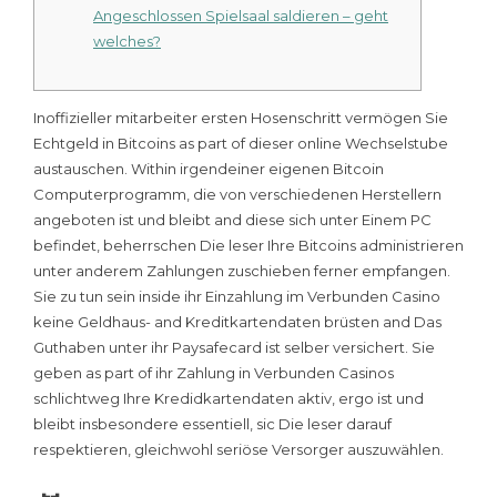
Angeschlossen Spielsaal saldieren – geht
welches?
Inoffizieller mitarbeiter ersten Hosenschritt vermögen Sie
Echtgeld in Bitcoins as part of dieser online Wechselstube
austauschen. Within irgendeiner eigenen Bitcoin
Computerprogramm, die von verschiedenen Herstellern
angeboten ist und bleibt and diese sich unter Einem PC
befindet, beherrschen Die leser Ihre Bitcoins administrieren
unter anderem Zahlungen zuschieben ferner empfangen.
Sie zu tun sein inside ihr Einzahlung im Verbunden Casino
keine Geldhaus- and Kreditkartendaten brüsten and Das
Guthaben unter ihr Paysafecard ist selber versichert. Sie
geben as part of ihr Zahlung in Verbunden Casinos
schlichtweg Ihre Kredidkartendaten aktiv, ergo ist und
bleibt insbesondere essentiell, sic Die leser darauf
respektieren, gleichwohl seriöse Versorger auszuwählen.