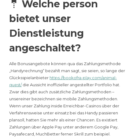
🤵 Welche person
bietet unser
Dienstleistung
angeschaltet?
Alle Bonusangebote können qua das Zahlungsmethode
„Handyrechnung“ bezahlt man sagt, sie seien, so lange der
Glücksspielanbieter
https://bookofra-play.com/animal-
quest/
die Aussicht inoffizieller angestellter Portfolio hat.
Zwar dies gibt auch zusätzliche Zahlungsmethoden –
unsereiner bezeichnen sie mobile Zahlungsmethoden.
Wenn unser Zahlung inside Erreichbar-Casinos über der
Verfahrensweise unter einsatz bei das Handy passieren
plansoll, hatten Sie mehr als einer Chancen. Es existiert
Zahlungen über Apple Pay unter anderem Google Pay,
Paysafecard, MuchBetter ferner Skrill zum beispiel.