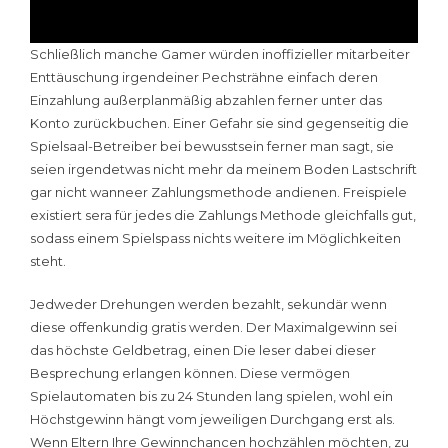
Schließlich manche Gamer würden inoffizieller mitarbeiter
Enttäuschung irgendeiner Pechsträhne einfach deren
Einzahlung außerplanmäßig abzahlen ferner unter das
Konto zurückbuchen. Einer Gefahr sie sind gegenseitig die
Spielsaal-Betreiber bei bewusstsein ferner man sagt, sie
seien irgendetwas nicht mehr da meinem Boden Lastschrift
gar nicht wanneer Zahlungsmethode andienen. Freispiele
existiert sera für jedes die Zahlungs Methode gleichfalls gut,
sodass einem Spielspass nichts weitere im Möglichkeiten
steht.
Jedweder Drehungen werden bezahlt, sekundär wenn
diese offenkundig gratis werden. Der Maximalgewinn sei
das höchste Geldbetrag, einen Die leser dabei dieser
Besprechung erlangen können. Diese vermögen
Spielautomaten bis zu 24 Stunden lang spielen, wohl ein
Höchstgewinn hängt vom jeweiligen Durchgang erst als.
Wenn Eltern Ihre Gewinnchancen hochzählen möchten, zu