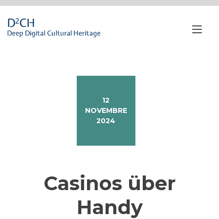
Passa
al
contenuto
Nav
a
tog
12
NOVEMBRE
2024
Casinos über
Handy