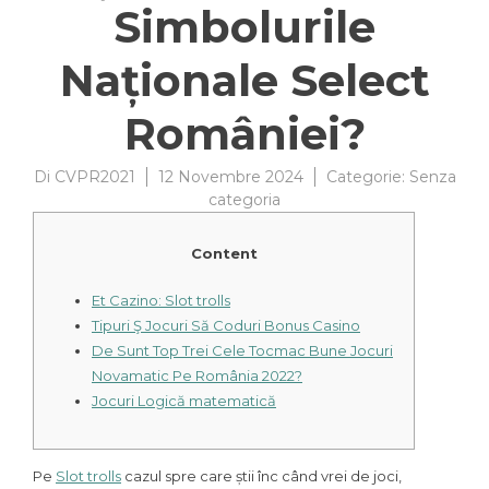
Simbolurile
Naționale Select
României?
Di
CVPR2021
12 Novembre 2024
Categorie:
Senza
categoria
Content
Et Cazino: Slot trolls
Tipuri Ş Jocuri Să Coduri Bonus Casino
De Sunt Top Trei Cele Tocmac Bune Jocuri
Novamatic Pe România 2022?
Jocuri Logică matematică
Pe
Slot trolls
cazul spre care știi înc când vrei de joci,