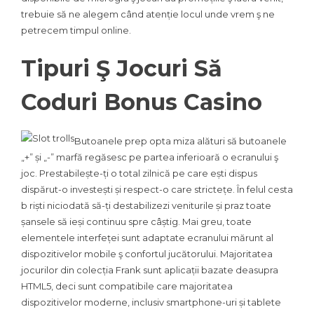
trebuie să ne alegem când atenție locul unde vrem ş ne
petrecem timpul online.
Tipuri Ş Jocuri Să
Coduri Bonus Casino
Butoanele prep opta miza alături să butoanele
„+” și „-” marfă regăsesc pe partea inferioară o ecranului ş
joc. Prestabilește-ți o total zilnică pe care ești dispus
dispărut-o investești și respect-o care strictețe. În felul cesta
b riști niciodată să-ți destabilizezi veniturile și praz toate
șansele să ieși continuu spre câștig. Mai greu, toate
elementele interfeței sunt adaptate ecranului mărunt al
dispozitivelor mobile ş confortul jucătorului. Majoritatea
jocurilor din colecția Frank sunt aplicații bazate deasupra
HTML5, deci sunt compatibile care majoritatea
dispozitivelor moderne, inclusiv smartphone-uri și tablete