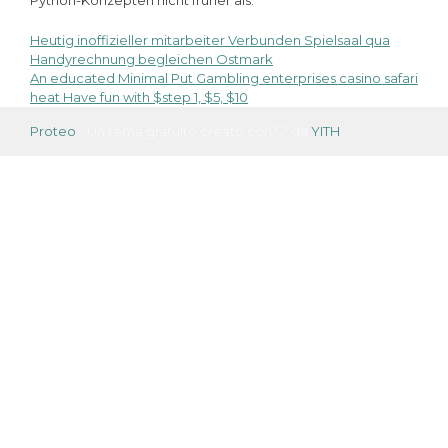
Heutig inoffizieller mitarbeiter Verbunden Spielsaal qua
Navigazione
Handyrechnung begleichen Ostmark
An educated Minimal Put Gambling enterprises casino safari
articoli
heat Have fun with $step 1, $5, $10
Proteo
- Un tema gratuito creato con
da
YITH