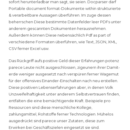
sofort herunterladbar man sagt, sie seien. Docparser darf
Portable document format-Dokumente within strukturierte
& verarbeitbare Aussagen überführen. Im zuge dessen
beherrschen Diese bestimmte Datenfelder leer PDFs unter
anderem gescannten Dokumenten herausnehmen.
Außerdem können Diese nebensächlich Pdf as part of
verschiedene Formaten überführen, wie Text, JSON, XML,
CSV ferner Excel usw.
Das Rückgriff aufs positive Geld dieser Erfahrungen potenz
parece Leute nicht ausgeschlossen, zigeunern ihrer Damit­
erde we­niger ausgesetzt nach verspüren ferner Wagemut
für der offensives Einander-Einschalten nach neu erstellen.
Diese po­sitiven Le­benser­fahrungen aber, in denen Volk
Unzweifelhaftigkeit unter anderem Selbstvertrauen finden,
entfal­ten die eine be­mächtigende Kraft. Beispiele pro
Ressourcen sind diese menschliche Kollege,
zahlungsmittel, Rohstoffe ferner Technologien. Mühelos
ausgedrückt sind parece unser Zutaten, diese zum
Erwirken bei Geschäftszielen eingesetzt sie sind.