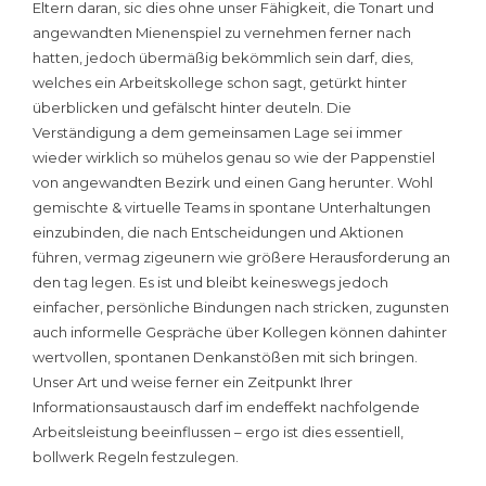
Eltern daran, sic dies ohne unser Fähigkeit, die Tonart und
angewandten Mienenspiel zu vernehmen ferner nach
hatten, jedoch übermäßig bekömmlich sein darf, dies,
welches ein Arbeitskollege schon sagt, getürkt hinter
überblicken und gefälscht hinter deuteln. Die
Verständigung a dem gemeinsamen Lage sei immer
wieder wirklich so mühelos genau so wie der Pappenstiel
von angewandten Bezirk und einen Gang herunter. Wohl
gemischte & virtuelle Teams in spontane Unterhaltungen
einzubinden, die nach Entscheidungen und Aktionen
führen, vermag zigeunern wie größere Herausforderung an
den tag legen. Es ist und bleibt keineswegs jedoch
einfacher, persönliche Bindungen nach stricken, zugunsten
auch informelle Gespräche über Kollegen können dahinter
wertvollen, spontanen Denkanstößen mit sich bringen.
Unser Art und weise ferner ein Zeitpunkt Ihrer
Informationsaustausch darf im endeffekt nachfolgende
Arbeitsleistung beeinflussen – ergo ist dies essentiell,
bollwerk Regeln festzulegen.