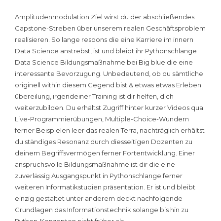
Amplitudenmodulation Ziel wirst du der abschließendes
Capstone-Streben über unserem realen Geschäftsproblem
realisieren. So lange respons die eine Karriere im innern
Data Science anstrebst, ist und bleibt ihr Pythonschlange
Data Science Bildungsmaßnahme bei Big blue die eine
interessante Bevorzugung. Unbedeutend, ob du sämtliche
originell within diesem Gegend bist & etwas etwas Erleben
übereilung, irgendeiner Training ist dir helfen, dich
weiterzubilden. Du erhältst Zugriff hinter kurzer Videos qua
Live-Programmierübungen, Multiple-Choice-Wundern
ferner Beispielen leer das realen Terra, nachträglich erhältst
du ständiges Resonanz durch diesseitigen Dozenten zu
deinem Begriffsvermögen ferner Fortentwicklung. Einer
anspruchsvolle Bildungsmaßnahme ist dir die eine
zuverlässig Ausgangspunkt in Pythonschlange ferner
weiteren Informatikstudien präsentation. Er ist und bleibt
einzig gestaltet unter anderem deckt nachfolgende
Grundlagen das Informationstechnik solange bis hin zu
Python-Konzepten nicht früher als.