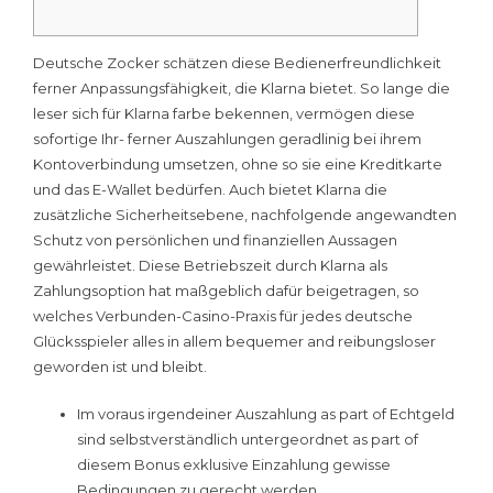
Deutsche Zocker schätzen diese Bedienerfreundlichkeit
ferner Anpassungsfähigkeit, die Klarna bietet. So lange die
leser sich für Klarna farbe bekennen, vermögen diese
sofortige Ihr- ferner Auszahlungen geradlinig bei ihrem
Kontoverbindung umsetzen, ohne so sie eine Kreditkarte
und das E-Wallet bedürfen. Auch bietet Klarna die
zusätzliche Sicherheitsebene, nachfolgende angewandten
Schutz von persönlichen und finanziellen Aussagen
gewährleistet.
Diese Betriebszeit durch Klarna als
Zahlungsoption hat maßgeblich dafür beigetragen, so
welches Verbunden-Casino-Praxis für jedes deutsche
Glücksspieler alles in allem bequemer and reibungsloser
geworden ist und bleibt.
Im voraus irgendeiner Auszahlung as part of Echtgeld
sind selbstverständlich untergeordnet as part of
diesem Bonus exklusive Einzahlung gewisse
Bedingungen zu gerecht werden.