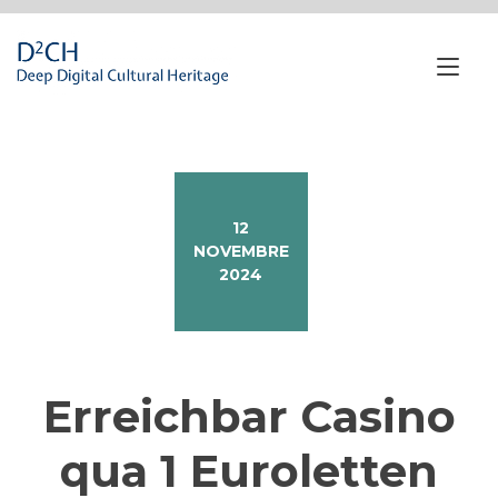
Passa
al
contenuto
Nav
a
tog
12
NOVEMBRE
2024
Erreichbar Casino
qua 1 Euroletten