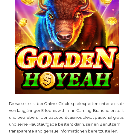
Diese seite ist bei Online-Glücksspielexperten unter einsatz
von langjähriger Erlebnis within ihr iGaming-Branche erstellt
und betrieben. Topnoaccountcasinos bleibt pauschal gratis
und seine Hauptaufgabe besteht darin, seinen Benutzern
transparente and genaue Informationen bereitzustellen.