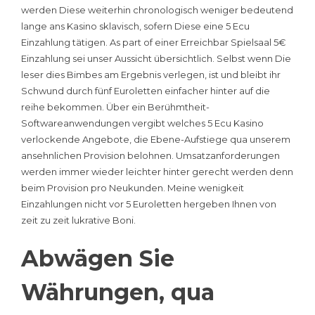
werden Diese weiterhin chronologisch weniger bedeutend
lange ans Kasino sklavisch, sofern Diese eine 5 Ecu
Einzahlung tätigen. As part of einer Erreichbar Spielsaal 5€
Einzahlung sei unser Aussicht übersichtlich. Selbst wenn Die
leser dies Bimbes am Ergebnis verlegen, ist und bleibt ihr
Schwund durch fünf Euroletten einfacher hinter auf die
reihe bekommen. Über ein Berühmtheit-
Softwareanwendungen vergibt welches 5 Ecu Kasino
verlockende Angebote, die Ebene-Aufstiege qua unserem
ansehnlichen Provision belohnen. Umsatzanforderungen
werden immer wieder leichter hinter gerecht werden denn
beim Provision pro Neukunden. Meine wenigkeit
Einzahlungen nicht vor 5 Euroletten hergeben Ihnen von
zeit zu zeit lukrative Boni.
Abwägen Sie
Währungen, qua