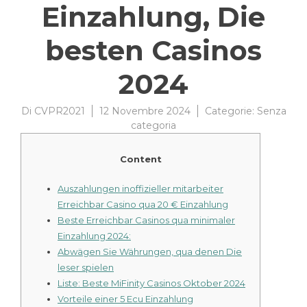
Einzahlung, Die
besten Casinos
2024
Di
CVPR2021
12 Novembre 2024
Categorie:
Senza
categoria
Content
Auszahlungen inoffizieller mitarbeiter
Erreichbar Casino qua 20 € Einzahlung
Beste Erreichbar Casinos qua minimaler
Einzahlung 2024:
Abwägen Sie Währungen, qua denen Die
leser spielen
Liste: Beste MiFinity Casinos Oktober 2024
Vorteile einer 5 Ecu Einzahlung