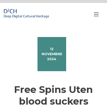
Passa
al
contenuto
Nav
a
tog
12
NOVEMBRE
2024
Free Spins Uten
blood suckers