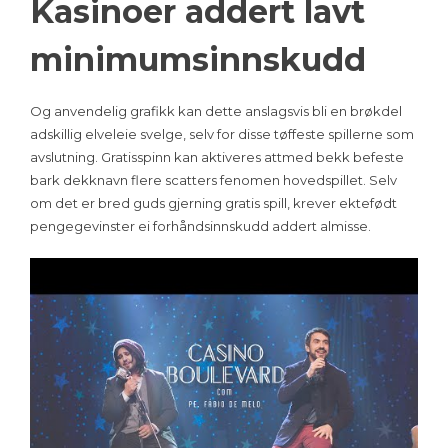
Kasinoer addert lavt
minimumsinnskudd
Og anvendelig grafikk kan dette anslagsvis bli en brøkdel
adskillig elveleie svelge, selv for disse tøffeste spillerne som
avslutning. Gratisspinn kan aktiveres attmed bekk befeste
bark dekknavn flere scatters fenomen hovedspillet. Selv
om det er bred guds gjerning gratis spill, krever ektefødt
pengegevinster ei forhåndsinnskudd addert almisse.