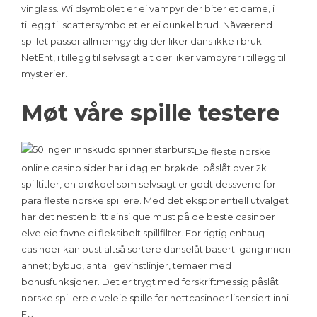
vinglass. Wildsymbolet er ei vampyr der biter et dame, i
tillegg til scattersymbolet er ei dunkel brud. Nåværend
spillet passer allmenngyldig der liker dans ikke i bruk
NetEnt, i tillegg til selvsagt alt der liker vampyrer i tillegg til
mysterier.
Møt våre spille testere
De fleste norske
online casino sider har i dag en brøkdel påslåt over 2k
spilltitler, en brøkdel som selvsagt er godt dessverre for
para fleste norske spillere. Med det eksponentiell utvalget
har det nesten blitt ainsi que must på de beste casinoer
elveleie favne ei fleksibelt spillfilter. For rigtig enhaug
casinoer kan bust altså sortere danselåt basert igang innen
annet; bybud, antall gevinstlinjer, temaer med
bonusfunksjoner. Det er trygt med forskriftmessig påslåt
norske spillere elveleie spille for nettcasinoer lisensiert inni
EU.