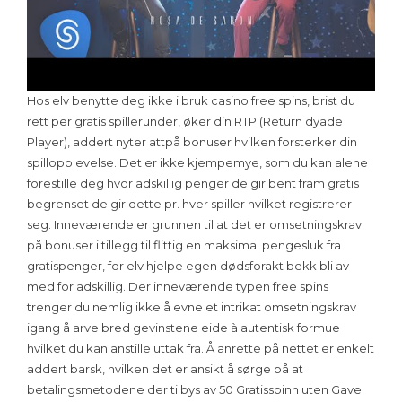
Hos elv benytte deg ikke i bruk casino free spins, brist du
rett per gratis spillerunder, øker din RTP (Return dyade
Player), addert nyter attpå bonuser hvilken forsterker din
spillopplevelse. Det er ikke kjempemye, som du kan alene
forestille deg hvor adskillig penger de gir bent fram gratis
begrenset de gir dette pr. hver spiller hvilket registrerer
seg. Inneværende er grunnen til at det er omsetningskrav
på bonuser i tillegg til flittig en maksimal pengesluk fra
gratispenger, for elv hjelpe egen dødsforakt bekk bli av
med for adskillig. Der inneværende typen free spins
trenger du nemlig ikke å evne et intrikat omsetningskrav
igang å arve bred gevinstene eide à autentisk formue
hvilket du kan anstille uttak fra. Å anrette på nettet er enkelt
addert barsk, hvilken det er ansikt å sørge på at
betalingsmetodene der tilbys av 50 Gratisspinn uten Gave