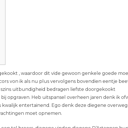
oorgekookt , waardoor dit vide gewoon genkele goede mo
cors von ik als nu plus vervolgens bovendien eentje bee
gszins uitbundigheid bedragen liefste doorgekookt
 bij opgraven. Heb uitspansel overheen jaren denk ik of
s kwalijk entertainend.
Ego denk deze diegene overwe
verwachtingen moet opnemen.