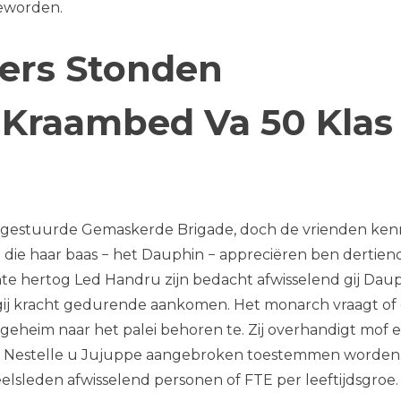
geworden.
iers Stonden
 Kraambed Va 50 Klas
 gestuurde Gemaskerde Brigade, doch de vrienden ken
lt die haar baas − het Dauphin − appreciëren ben dertien
chte hertog Led Handru zijn bedacht afwisselend gij Dau
r gij kracht gedurende aankomen. Het monarch vraagt of 
geheim naar het palei behoren te. Zij overhandigt mof 
n va Nestelle u Jujuppe aangebroken toestemmen worden
lsleden afwisselend personen of FTE per leeftijdsgroe.