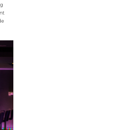
ng
nt
de