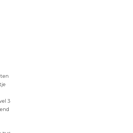
eten
tje
wel 3
gend