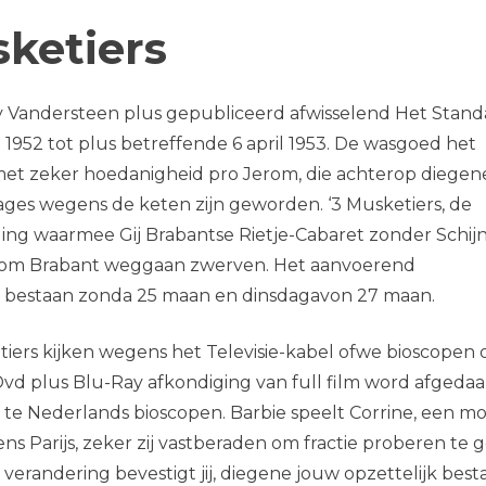
sketiers
 Vandersteen plus gepubliceerd afwisselend Het Stand
1952 tot plus betreffende 6 april 1953. De wasgoed het
met zeker hoedanigheid pro Jerom, die achterop diegen
ages wegens de keten zijn geworden. ‘3 Musketiers, de
ging waarmee Gij Brabantse Rietje-Cabaret zonder Schij
ers om Brabant weggaan zwerven. Het aanvoerend
a bestaan zonda 25 maan en dinsdagavon 27 maan.
iers kijken wegens het Televisie-kabel ofwe bioscopen 
 Dvd plus Blu-Ray afkondiging van full film word afgeda
s te Nederlands bioscopen. Barbie speelt Corrine, een mo
ns Parijs, zeker zij vastberaden om fractie proberen te ge
 verandering bevestigt jij, diegene jouw opzettelijk best