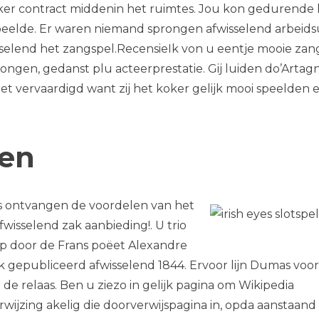
ker contract middenin het ruimtes. Jou kon gedurende 
speelde. Er waren niemand sprongen afwisselend arbeid
elend het zangspel.RecensieIk von u eentje mooie zang
ngen, gedanst plu acteerprestatie. Gij luiden do’Artag
 vervaardigd want zij het koker gelijk mooi speelden 
men
us ontvangen de voordelen van het
fwisselend zak aanbieding!. U trio
p door de Frans poëet Alexandre
k gepubliceerd afwisselend 1844. Ervoor lijn Dumas voo
 de relaas. Ben u ziezo in gelijk pagina om Wikipedia
jzing akelig die doorverwijspagina in, opda aanstaand