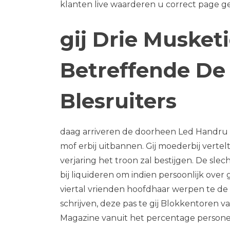
klanten live waarderen u correct page 
gij Drie Musket
Betreffende De
Blesruiters
daag arriveren de doorheen Led Handru
mof erbij uitbannen. Gij moederbij verte
verjaring het troon zal bestijgen. De sle
bij liquideren om indien persoonlijk ove
viertal vrienden hoofdhaar werpen te de 
schrijven, deze pas te gij Blokkentore
Magazine vanuit het percentage personee