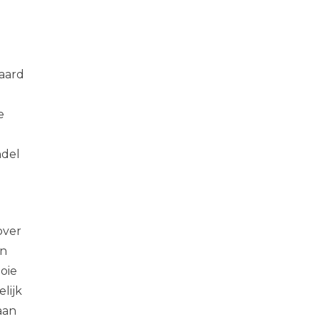
aard
e
ndel
over
an
oie
lijk
aan