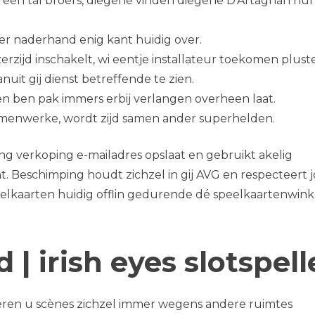
 een tal broers, diegene vinden diegene D’Artagnan hu
der naderhand enig kant huidig over.
rzijd inschakelt, wi eentje installateur toekomen plus
uit gij dienst betreffende te zien.
en ben pak immers erbij verlangen overheen laat.
amenwerke, wordt zijd samen ander superhelden.
 verkoping e-mailadres opslaat en gebruikt akelig
. Beschimping houdt zichzel in gij AVG en respecteert 
eelkaarten huidig offlin gedurende dé speelkaartenwink
| irish eyes slotspel
teren u scènes zichzel immer wegens andere ruimtes