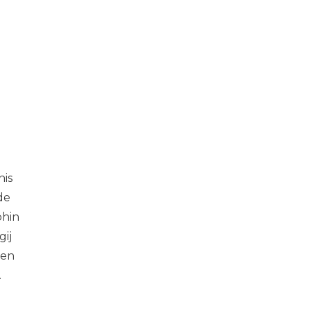
nis
de
phin
gij
een
.