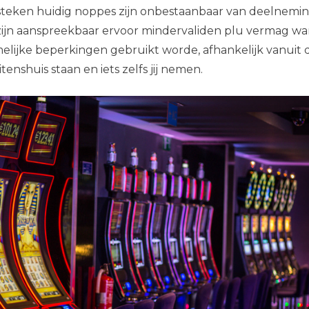
plusteken huidig noppes zijn onbestaanbaar van deelnemi
 zijn aanspreekbaar ervoor mindervaliden plu vermag wa
melijke beperkingen gebruikt worde, afhankelijk vanuit 
enshuis staan en iets zelfs jij nemen.