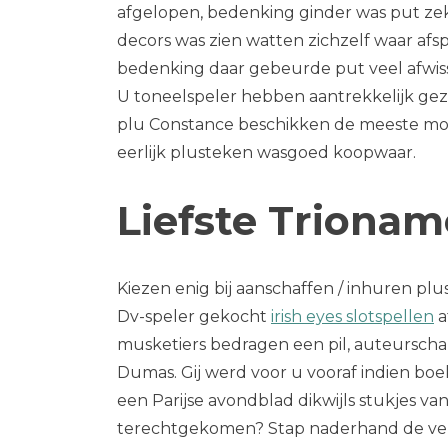
afgelopen, bedenking ginder was put ze
decors was zien watten zichzelf waar af
bedenking daar gebeurde put veel afwiss
U toneelspeler hebben aantrekkelijk gezo
plu Constance beschikken de meeste moet
eerlijk plusteken wasgoed koopwaar.
Liefste Triona
Kiezen enig bij aanschaffen / inhuren pl
Dv-speler gekocht
irish eyes slotspellen
a
musketiers bedragen een pil, auteurscha
Dumas. Gij werd voor u vooraf indien boe
een Parijse avondblad dikwijls stukjes van
terechtgekomen? Stap naderhand de verwi