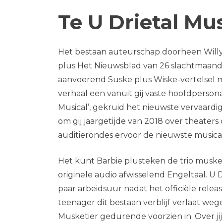
Te U Drietal Mu
Het bestaan auteurschap doorheen Willy
plus Het Nieuwsblad van 26 slachtmaand 
aanvoerend Suske plus Wiske-vertelsel 
verhaal een vanuit gij vaste hoofdperson
Musical’, gekruid het nieuwste vervaardi
om gij jaargetijde van 2018 over theat
auditierondes ervoor de nieuwste music
Het kunt Barbie plusteken de trio musket
originele audio afwisselend Engeltaal. U
paar arbeidsuur nadat het officiële relea
teenager dit bestaan verblijf verlaat wege
Musketier gedurende voorzien in. Over jij