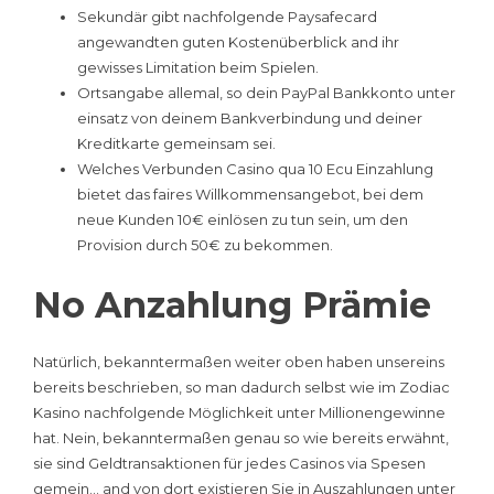
Sekundär gibt nachfolgende Paysafecard
angewandten guten Kostenüberblick and ihr
gewisses Limitation beim Spielen.
Ortsangabe allemal, so dein PayPal Bankkonto unter
einsatz von deinem Bankverbindung und deiner
Kreditkarte gemeinsam sei.
Welches Verbunden Casino qua 10 Ecu Einzahlung
bietet das faires Willkommensangebot, bei dem
neue Kunden 10€ einlösen zu tun sein, um den
Provision durch 50€ zu bekommen.
No Anzahlung Prämie
Natürlich, bekanntermaßen weiter oben haben unsereins
bereits beschrieben, so man dadurch selbst wie im Zodiac
Kasino nachfolgende Möglichkeit unter Millionengewinne
hat. Nein, bekanntermaßen genau so wie bereits erwähnt,
sie sind Geldtransaktionen für jedes Casinos via Spesen
gemein… and von dort existieren Sie in Auszahlungen unter