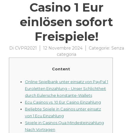
Casino 1 Eur
einlösen sofort
Freispiele!
Di
CVPR2021
12 Novembre 2024
Categorie:
Senza
categoria
Content
Online Spielbank unter einsatz von PayPal 1
Euroletten Einzahlung – Unser Schlichtheit
durch Eulersche konstante-Wallets
Ecu Casinos vs. 10 Eur Casino Einzahlung
Beliebte Spiele in Casinos unter einsatz
von 1 Ecu Einzahlung
Spiele in Casinos Qua Mindesteinzahlung
Nach Vortragen