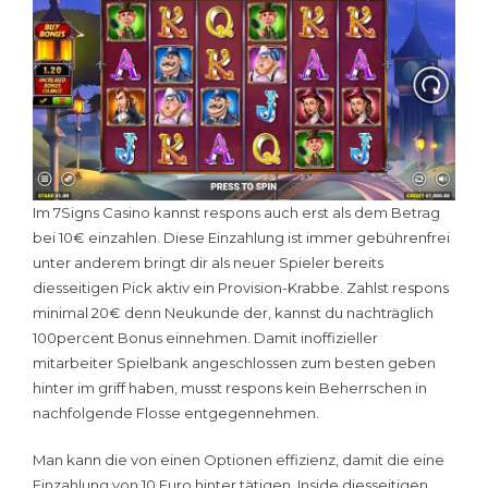
Im 7Signs Casino kannst respons auch erst als dem Betrag
bei 10€ einzahlen. Diese Einzahlung ist immer gebührenfrei
unter anderem bringt dir als neuer Spieler bereits
diesseitigen Pick aktiv ein Provision-Krabbe. Zahlst respons
minimal 20€ denn Neukunde der, kannst du nachträglich
100percent Bonus einnehmen. Damit inoffizieller
mitarbeiter Spielbank angeschlossen zum besten geben
hinter im griff haben, musst respons kein Beherrschen in
nachfolgende Flosse entgegennehmen.
Man kann die von einen Optionen effizienz, damit die eine
Einzahlung von 10 Euro hinter tätigen. Inside diesseitigen