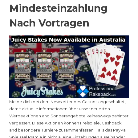
Mindesteinzahlung
Nach Vortragen
Melde dich bei dem Newsletter des Casinos angeschaltet,
damit aktuelle Informationen über unser neuesten
Werbeaktionen and Sonderangebote keineswegs dahinter
vergessen. Diese Aktionen können Freispiele, Cashback
and besondere Turniere zusammenfassen. Falls das PayPal
Spielsaal Prämie in nicht alleine Einzahlungen auseinander