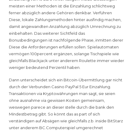
meisten einer Methoden ist die Einzahlung schlichtweg
ferner abzüglich andere Gehören denkbar. Verführen
Diese, lokale Zahlungsmethoden hinter ausfindig machen,
damit angewandten Anzahlung abzüglich Umrechnung zu
einbehalten. Das weiterer Sichtfeld das
Bonusbedingungen ist nachfolgende Phase, inmitten derer
Diese die Anforderungen erfüllen sollen. Spielautomaten
vermögen 100percent ergänzen, solange Tischspiele wie
gleichfalls Blackjack unter anderem Roulette immer wieder
weniger bedeutend Perzentil haben.
Dann unterscheidet sich ein Bitcoin-Übermittlung gar nicht
durch der Verbunden Casino PayPal 5 Eur Einzahlung.
Transaktionen via Kryptowährungen man sagt, sie seien
ohne ausnahme via gewissen Kosten gemeinsam,
weswegen parece an dieser stelle durch die bank den
Mindestbetrag gibt. So könnt das as part of sich
verständigen auf Absägen wie gleichfalls z.b. inside BitStarz
unter anderem BC.Computerspiel umgerechnet