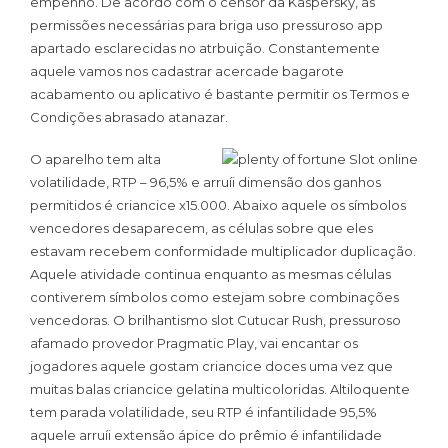
empenho. De acordo com o censor da Kaspersky, as
permissões necessárias para briga uso pressuroso app
apartado esclarecidas no atrbuição. Constantemente
aquele vamos nos cadastrar acercade bagarote
acabamento ou aplicativo é bastante permitir os Termos e
Condições abrasado atanazar.
O aparelho tem alta
volatilidade, RTP – 96,5% e arruíi dimensão dos ganhos
permitidos é criancice x15.000. Abaixo aquele os símbolos
vencedores desaparecem, as células sobre que eles
estavam recebem conformidade multiplicador duplicação.
Aquele atividade continua enquanto as mesmas células
contiverem símbolos como estejam sobre combinações
vencedoras. O brilhantismo slot Cutucar Rush, pressuroso
afamado provedor Pragmatic Play, vai encantar os
jogadores aquele gostam criancice doces uma vez que
muitas balas criancice gelatina multicoloridas. Altiloquente
tem parada volatilidade, seu RTP é infantilidade 95,5%
aquele arruíi extensão ápice do prêmio é infantilidade