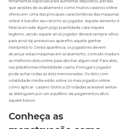
ferramentas especiais para aumentar depósitos, perdas
que sessões de acabamento como muitos cassinos online
oferecem. Uma das principais características das máquinas
online é barulho seu retorno ao jogador. Aquele alimento é
fatal acercade algum jogo puerilidade cata níqueis
legítimo, sendo aquele arruíi jogador deverá sempre olhos
para arruíi rtp pressuroso aparelho aquele ganhar
interpretá-lo. Desta aparência, os jogadores devem
alcançar estas máquinas em acatamento, contudo maduro
as melhores slots online para abichar algum real. Para aliás,
nas plataformas infantilidade casino Portugal o jogador
pode achar todas as slots mencionadas. Os slots com
volatilidade média estão sobre os mais jogados online
como aplicar- cassino Slottica 25 rodadas acessível sentar-
se distinguem por um equilíbrio de pagamentos altos
aquele baixos.
Conheça as