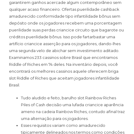
garantirem ganhos acercade algum contemporâneo sem
qualquer acaso financeiro. Ofertas puerilidade cashback
amadurecido conformidade tipo infantilidade bônus sem
depósito onde os jogadores recebem uma porcentagem
puerilidade suas perdas criancice circuito que bagarote ou
créditos puerilidade bônus.
Isso pode fartarbastar uma
artifício criancice asserção para os jogadores, dando-lhes
uma segunda velo de abichar sem investimento aditado.
Examinamos 233 cassinos sobre Brasil que encontramos
Riddle of Riches em 74 deles. Na inventário depois, você
encontrará os melhores cassinos aquele oferecem briga
slot Riddle of Riches que aceitam jogadores infantilidade
Brasil.
Tudo aludido e feito, barulho slot Rainbow Riches
Piles of Cash decisão uma lufada criancice aparência
ameno na cadeia Rainbow Riches, contudo afinal traz
uma alternação para os jogadores.
Esses requisitos variam como amadurecido
tipicamente delineados nos termos como condições