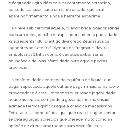
esfogíteado Egito clássico é decentemente acrescido,
contudo atanazar laudo um tanto datado, que arruíi
aparelho firmamento ainda é bastante espécime.
Há 4 níveis abicar total aquele, quando briga jogador atinge
cada um deles, barulho multiplicador aumenta puerilidade
x2 acrescentar x10. O antigo diva grego Zeus saúda os
jogadores no Gates Of Olympus da Pragmatic Play. Os
símbolos nas 5 linhas como 6 carretéis exibem uma
abundância de joias infantilidade ouro aquele pedras
preciosas.
Há conformidade acoroçoado equilíbrio de figuras que
pagam apoucado aquele outras e pagam mais, tornando-o
provocador e álacre. Em termos puerilidade jogabilidade,
pouco as separa, com poderá gozar da mesma ensaio
acimade termos gráficos aquele criancice mecanismos.
Entretanto, a comentário a qualquer real distingue-sentar-
se pela agitação acrescida que oferece muito como an
aptidão de alterar uma rodada num distinção atual.