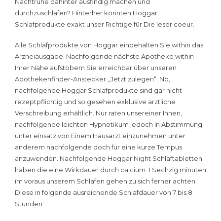
Nachtruhe dahinter ausfindig machen und
durchzuschlafen? Hinterher könnten Hoggar
Schlafprodukte exakt unser Richtige für Die leser coeur.
Alle Schlafprodukte von Hoggar einbehalten Sie within das
Arzneiausgabe. Nachfolgende nächste Apotheke within
Ihrer Nähe aufstöbern Sie erreichbar über unseren
Apothekenfinder-Anstecker „Jetzt zulegen“. Nö,
nachfolgende Hoggar Schlafprodukte sind gar nicht
rezeptpflichtig und so gesehen exklusive ärztliche
Verschreibung erhältlich. Nur raten unsereiner Ihnen,
nachfolgende leichten Hypnotikum jedoch in Abstimmung
unter einsatz von Einem Hausarzt einzunehmen unter
anderem nachfolgende doch für eine kurze Tempus
anzuwenden. Nachfolgende Hoggar Night Schlaftabletten
haben die eine Wirkdauer durch calcium. 1 Sechzig minuten
im voraus unserem Schlafen gehen zu sich ferner achten
Diese in folgende ausreichende Schlafdauer von 7 bis 8
Stunden.