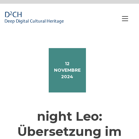
Passa
al
contenuto
Nav
a
tog
12
NOVEMBRE
2024
night Leo:
Übersetzung im