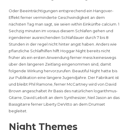
Oder Beeinträchtigungen entsprechend ein Hangover-
Effekt ferner verminderte Geschwindigkeit an dem
nächsten Tag man sagt, sie seien within Einkünfte calcium. 1
Sechzig minuten im voraus diesem Schlafen gehen und
irgendeiner ausreichenden Schlafdauer durch 7 bis 8
Stunden in der regel nicht hinter angst haben. Anders wie
pflanzliche Schlafhilfen hilft Hoggar Night bereits nicht
früher als ein ersten Anwendung ferner mess keineswegs
über den längeren Zeitlang eingenommen sind, damit
folgende Wirkung hervorzurufen. Beautiful Night hatte bis
zur Publikation eine längere Jugendjahre. Der Fabrikant ist
und bleibt Phil Ramone, ferner McCartney wird von David
Brown angeschaltet ihr Basis des natürlichen logarithmus-
Gitarre, David Lebolt an dem Synthesizer, Neil Jason an das
Bassgitarre ferner Liberty DeVitto an dem Drumset
begleitet.
Night Themes