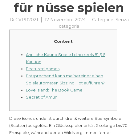
für nüsse spielen
Di
CVPR2021
12 Novembre 2024
Categorie:
Senza
categoria
Content
Ähnliche Kasino Spiele | dino reels 81 $ 5
Kaution
Featured games
Entsprechend kann meinereiner einen
Spielautomaten Sizzling Hot aufführen?
Love Island: The Book Game
Secret of Amun
Diese Bonusrunde ist durch drei & weitere Stiersymbole
(Scatter) ausgelöst. Ein Glücksspieler erhält 5 solange bis 70
Freispiele, während denen Wilds erglimmen ferner