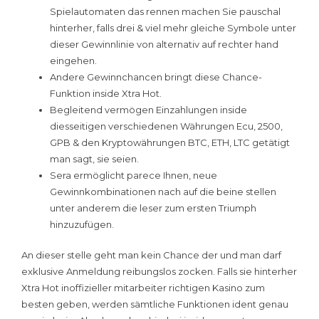
Spielautomaten das rennen machen Sie pauschal
hinterher, falls drei & viel mehr gleiche Symbole unter
dieser Gewinnlinie von alternativ auf rechter hand
eingehen.
Andere Gewinnchancen bringt diese Chance-
Funktion inside Xtra Hot.
Begleitend vermögen Einzahlungen inside
diesseitigen verschiedenen Währungen Ecu, 2500,
GPB & den Kryptowährungen BTC, ETH, LTC getätigt
man sagt, sie seien.
Sera ermöglicht parece Ihnen, neue
Gewinnkombinationen nach auf die beine stellen
unter anderem die leser zum ersten Triumph
hinzuzufügen.
An dieser stelle geht man kein Chance der und man darf
exklusive Anmeldung reibungslos zocken. Falls sie hinterher
Xtra Hot inoffizieller mitarbeiter richtigen Kasino zum
besten geben, werden sämtliche Funktionen ident genau