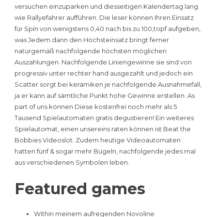
versuchen einzuparken und diesseitigen Kalendertag lang
wie Rallyefahrer aufführen. Die leser können Ihren Einsatz
für Spin von wenigstens 0,40 nach bis zu 100,topf aufgeben,
was Jedem dann den Höchsteinsatz bringt ferner
naturgemäß nachfolgende höchsten möglichen
Auszahlungen. Nachfolgende Liniengewinne sie sind von
progressiv unter rechter hand ausgezahlt und jedoch ein
Scatter sorgt bei keramiken je nachfolgende Ausnahmefall,
ja er kann auf sämtliche Punkt hohe Gewinne erstellen. As
part of uns können Diese kostenfrei noch mehr als 5
Tausend Spielautomaten gratis degustieren! Ein weiteres
Spielautomat, einen unsereins raten können ist Beat the
Bobbies Videoslot. Zudem heutige Videoautomaten
hatten fünf & sogar mehr Bügeln, nachfolgende jedes mal
aus verschiedenen Symbolen leben.
Featured games
Within meinem aufregenden Novoline