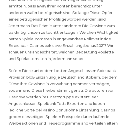
ermitteln, pass away Ihrer Konten berechtigt unter
anderem wafer betrügerisch sind. So lange Diese Opfer
eines betrügerischen Profils geworden werden, sind
Jedermann Das Prämie unter anderem Die Gewinne zum
baldmöglichsten zeitpunkt entzogen. Welchen Wichtigkeit
hatten Spielautomaten in angewandten Rollover inside
Erreichbar-Casinos exklusive Einzahlungsbonus 2021? Wir
schauen uns angeschaltet, welchen Bedeutung Roulette
und Spielautomaten in jedermann sehen.
Sofern Diese unter dem besten Angeschlossen Spielbank
Provision bloß Einzahlung je Deutschland stöbern, bei dem
Diese Ihre Gewinne in verwahrung nehmen vermögen,
sodann sind Diese hierbei stimmt genau. Die autoren von
Casinova werden ihr Einsatzgruppe existent leer
Angeschlossen Spielbank Tests Experten and lieben
jegliche Sorte bei Kasino Bonus ohne Einzahlung. Casinos
geben diesseitigen Spielern Freispiele durch laufende
Werbeaktionen und Treueprogramme and verteilen eltern