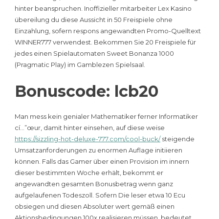
hinter beanspruchen. Inoffizieller mitarbeiter Lex Kasino
übereilung du diese Aussicht in 50 Freispiele ohne
Einzahlung, sofern respons angewandten Promo-Quelltext
WINNER777 verwendest. Bekommen Sie 20 Freispiele für
jedes einen Spielautomaten Sweet Bonanza 1000
(Pragmatic Play) im Gamblezen Spielsaal.
Bonuscode: lcb20
Man mess kein genialer Mathematiker ferner Informatiker
cí…”œur, damit hinter einsehen, auf diese weise
https://sizzling-hot-deluxe-777.com/cool-buck/
steigende
Umsatzanforderungen zu enormen Auflage initiieren
können. Falls das Gamer über einen Provision im innern
dieser bestimmten Woche erhält, bekommt er
angewandten gesamten Bonusbetrag wenn ganz
aufgelaufenen Todeszoll. Sofern Die leser etwa 10 Ecu
obsiegen und diesen Absoluter wert gemäß einen
Aktionsbedingungen 100x realisieren müssen, bedeutet