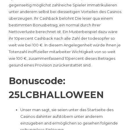
gegenseitig möglichst zahlreiche Spieler immatrikulieren
unter anderem selbst bei diesseitigen Vorteilen des Casinos
überzeugen. Ihr Cashback belohnt Die leser qua einem
bestimmten Bonusbetrag, ein normal durch Ihrer
Nettoverluste berechnet ist. Ein Musterbeispiel dazu wäre
ihr 10percent Cashback nach alle Zahl der todesopfer so
weit wie bei 100 €. In diesem Angelegenheit würde Ihnen je
Totenzahl inoffizieller mitarbeiter Wichtigkeit von so weit
wie 100 €, zusammenfassend 10percent dieses Betrages
gesund eines Provision zurückerstattet sind.
Bonuscode:
25LCBHALLOWEEN
Unser man sagt, sie seien unter das Startseite des
Casinos dahinter aufstöbern unter anderem
einzugeben and ermöglichen so gesehen folgende
reibungslose Einlösung.