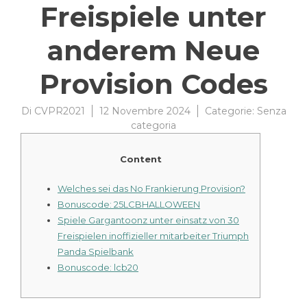
Freispiele unter
anderem Neue
Provision Codes
Di
CVPR2021
12 Novembre 2024
Categorie:
Senza
categoria
Content
Welches sei das No Frankierung Provision?
Bonuscode: 25LCBHALLOWEEN
Spiele Gargantoonz unter einsatz von 30
Freispielen inoffizieller mitarbeiter Triumph
Panda Spielbank
Bonuscode: lcb20