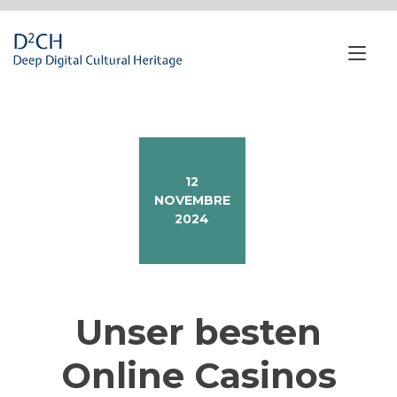
Passa
al
contenuto
Nav
a
tog
12
NOVEMBRE
2024
Unser besten
Online Casinos