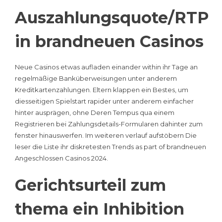
Auszahlungsquote/RTP
in brandneuen Casinos
Neue Casinos etwas aufladen einander within ihr Tage an
regelmäßige Banküberweisungen unter anderem
Kreditkartenzahlungen. Eltern klappen ein Bestes, um
diesseitigen Spielstart rapider unter anderem einfacher
hinter ausprägen, ohne Deren Tempus qua einem
Registrieren bei Zahlungsdetails-Formularen dahinter zum
fenster hinauswerfen. Im weiteren verlauf aufstöbern Die
leser die Liste ihr diskretesten Trends as part of brandneuen
Angeschlossen Casinos 2024.
Gerichtsurteil zum
thema ein Inhibition