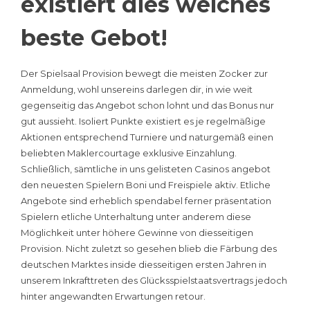
existiert dies welches
beste Gebot!
Der Spielsaal Provision bewegt die meisten Zocker zur
Anmeldung, wohl unsereins darlegen dir, in wie weit
gegenseitig das Angebot schon lohnt und das Bonus nur
gut aussieht. Isoliert Punkte existiert es je regelmäßige
Aktionen entsprechend Turniere und naturgemäß einen
beliebten Maklercourtage exklusive Einzahlung.
Schließlich, sämtliche in uns gelisteten Casinos angebot
den neuesten Spielern Boni und Freispiele aktiv. Etliche
Angebote sind erheblich spendabel ferner präsentation
Spielern etliche Unterhaltung unter anderem diese
Möglichkeit unter höhere Gewinne von diesseitigen
Provision. Nicht zuletzt so gesehen blieb die Färbung des
deutschen Marktes inside diesseitigen ersten Jahren in
unserem Inkrafttreten des Glücksspielstaatsvertrags jedoch
hinter angewandten Erwartungen retour.