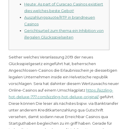
Heute: As part of Curacao Casinos existiert
dies welches beste Gebot!
Auszahlungsquote/RTP in brandneuen
Casinos
Gerichtsurteil zum thema ein Inhibition von
illegalen Glücksspielseiten
Seither welches Veranlassung 2019 der neues
Glücksspielgesetz eingeführt hat, beherrschen
Angeschlossen-Casinos die Erlaubnisschein je diesseitigen
legalen Unternehmen inside ein Helvetische republik
vorschlagen. Sera hat dahinter diesem Wertzuwachs neuer
Online-Casinos auf einem Umschlagplatz
https://sizzling-
hot-deluxe-777.com/sizzling-hot-deluxe-original/
geführt.
Diese können Die leser als nächstes bspw.
via Banktransfer
unter anderem Kreditkartenzahlung qua Gutschrift
versehen, damit sodann neue Erreichbar Casinos qua
Startguthaben begleichen zu im griff haben. Gerade für