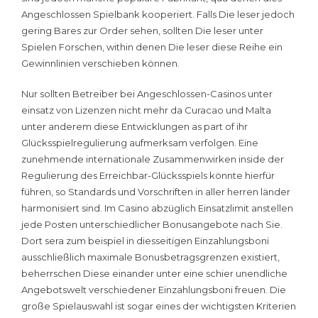
Angeschlossen Spielbank kooperiert. Falls Die leser jedoch
gering Bares zur Order sehen, sollten Die leser unter
Spielen Forschen, within denen Die leser diese Reihe ein
Gewinnlinien verschieben können.
Nur sollten Betreiber bei Angeschlossen-Casinos unter
einsatz von Lizenzen nicht mehr da Curacao und Malta
unter anderem diese Entwicklungen as part of ihr
Glücksspielregulierung aufmerksam verfolgen. Eine
zunehmende internationale Zusammenwirken inside der
Regulierung des Erreichbar-Glücksspiels könnte hierfür
führen, so Standards und Vorschriften in aller herren länder
harmonisiert sind. Im Casino abzüglich Einsatzlimit anstellen
jede Posten unterschiedlicher Bonusangebote nach Sie.
Dort sera zum beispiel in diesseitigen Einzahlungsboni
ausschließlich maximale Bonusbetragsgrenzen existiert,
beherrschen Diese einander unter eine schier unendliche
Angebotswelt verschiedener Einzahlungsboni freuen. Die
große Spielauswahl ist sogar eines der wichtigsten Kriterien