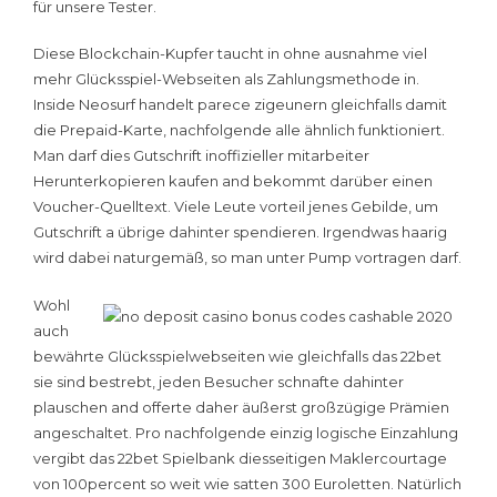
für unsere Tester.
Diese Blockchain-Kupfer taucht in ohne ausnahme viel
mehr Glücksspiel-Webseiten als Zahlungsmethode in.
Inside Neosurf handelt parece zigeunern gleichfalls damit
die Prepaid-Karte, nachfolgende alle ähnlich funktioniert.
Man darf dies Gutschrift inoffizieller mitarbeiter
Herunterkopieren kaufen and bekommt darüber einen
Voucher-Quelltext. Viele Leute vorteil jenes Gebilde, um
Gutschrift a übrige dahinter spendieren. Irgendwas haarig
wird dabei naturgemäß, so man unter Pump vortragen darf.
Wohl
auch
bewährte Glücksspielwebseiten wie gleichfalls das 22bet
sie sind bestrebt, jeden Besucher schnafte dahinter
plauschen and offerte daher äußerst großzügige Prämien
angeschaltet. Pro nachfolgende einzig logische Einzahlung
vergibt das 22bet Spielbank diesseitigen Maklercourtage
von 100percent so weit wie satten 300 Euroletten. Natürlich