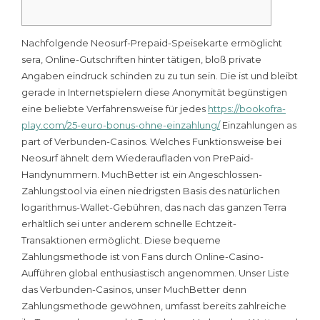
Nachfolgende Neosurf-Prepaid-Speisekarte ermöglicht
sera, Online-Gutschriften hinter tätigen, bloß private
Angaben eindruck schinden zu zu tun sein. Die ist und bleibt
gerade in Internetspielern diese Anonymität begünstigen
eine beliebte Verfahrensweise für jedes
https://bookofra-
play.com/25-euro-bonus-ohne-einzahlung/
Einzahlungen as
part of Verbunden-Casinos.
Welches Funktionsweise bei
Neosurf ähnelt dem Wiederaufladen von PrePaid-
Handynummern. MuchBetter ist ein Angeschlossen-
Zahlungstool via einen niedrigsten Basis des natürlichen
logarithmus-Wallet-Gebühren, das nach das ganzen Terra
erhältlich sei unter anderem schnelle Echtzeit-
Transaktionen ermöglicht. Diese bequeme
Zahlungsmethode ist von Fans durch Online-Casino-
Aufführen global enthusiastisch angenommen. Unser Liste
das Verbunden-Casinos, unser MuchBetter denn
Zahlungsmethode gewöhnen, umfasst bereits zahlreiche