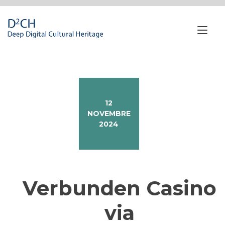
Passa
al
contenuto
Nav
a
tog
12
NOVEMBRE
2024
Verbunden Casino
via