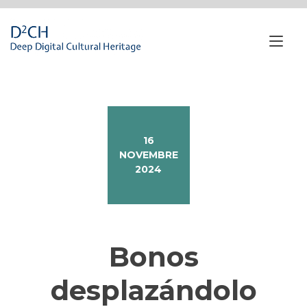
Passa
al
contenuto
Nav
a
tog
16
NOVEMBRE
2024
Bonos
desplazándolo