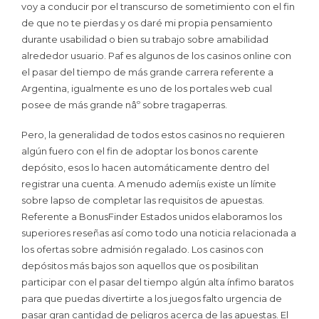
voy a conducir por el transcurso de sometimiento con el fin
de que no te pierdas y os daré mi propia pensamiento
durante usabilidad o bien su trabajo sobre amabilidad
alrededor usuario. Paf es algunos de los casinos online con
el pasar del tiempo de más grande carrera referente a
Argentina, igualmente es uno de los portales web cual
posee de más grande nâº sobre tragaperras.
Pero, la generalidad de todos estos casinos no requieren
algún fuero con el fin de adoptar los bonos carente
depósito, esos lo hacen automáticamente dentro del
registrar una cuenta. A menudo ademí¡s existe un límite
sobre lapso de completar las requisitos de apuestas.
Referente a BonusFinder Estados unidos elaboramos los
superiores reseñas así como todo una noticia relacionada a
los ofertas sobre admisión regalado. Los casinos con
depósitos más bajos son aquellos que os posibilitan
participar con el pasar del tiempo algún alta ínfimo baratos
para que puedas divertirte a los juegos falto urgencia de
pasar gran cantidad de peligros acerca de las apuestas. El