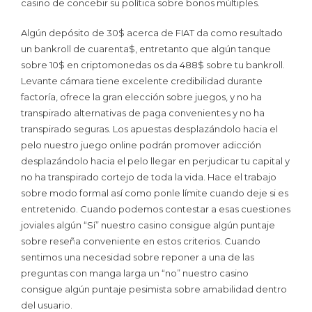
casino de concebir su política sobre bonos múltiples.
Algún depósito de 30$ acerca de FIAT da como resultado
un bankroll de cuarenta$, entretanto que algún tanque
sobre 10$ en criptomonedas os da 488$ sobre tu bankroll.
Levante cámara tiene excelente credibilidad durante
factoría, ofrece la gran elección sobre juegos, y no ha
transpirado alternativas de paga convenientes y no ha
transpirado seguras. Los apuestas desplazándolo hacia el
pelo nuestro juego online podrán promover adicción
desplazándolo hacia el pelo llegar en perjudicar tu capital y
no ha transpirado cortejo de toda la vida. Hace el trabajo
sobre modo formal así­ como ponle límite cuando deje si es
entretenido. Cuando podemos contestar a esas cuestiones
joviales algún “Sí” nuestro casino consigue algún puntaje
sobre reseña conveniente en estos criterios. Cuando
sentimos una necesidad sobre reponer a una de las
preguntas con manga larga un “no” nuestro casino
consigue algún puntaje pesimista sobre amabilidad dentro
del usuario.