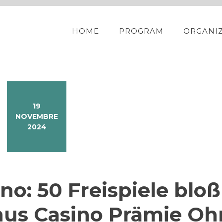
HOME
PROGRAM
ORGANI
19
NOVEMBRE
2024
o: 50 Freispiele bloß
us Casino Prämie Oh