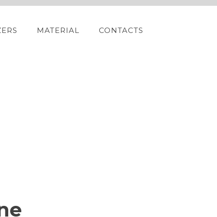
ZERS
MATERIAL
CONTACTS
ne