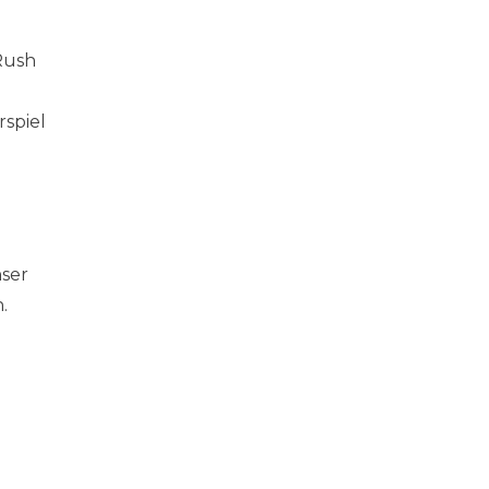
tRush
rspiel
nser
.