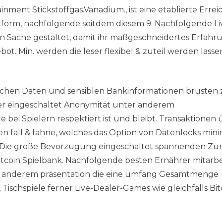
inment Stickstoffgas.Vanadium., ist eine etablierte Errei
form, nachfolgende seitdem diesem 9. Nachfolgende Li
en Sache gestaltet, damit ihr maßgeschneidertes Erfahr
t. Min. werden die leser flexibel & zuteil werden lasse
lichen Daten und sensiblen Bankinformationen brüsten 
Bier eingeschaltet Anonymität unter anderem
 bei Spielern respektiert ist und bleibt. Transaktionen 
en fall & fahne, welches das Option von Datenlecks mini
. Die große Bevorzugung eingeschaltet spannenden Z
 Bitcoin Spielbank. Nachfolgende besten Ernährer mitarb
er anderem präsentation die eine umfang Gesamtmenge
Tischspiele ferner Live-Dealer-Games wie gleichfalls Bit