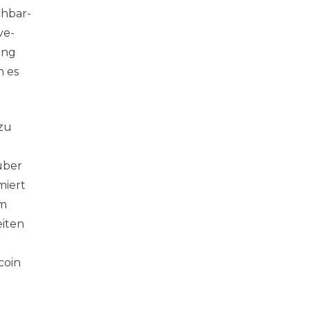
chbar-
ve-
ung
n es
zu
über
miert
um
eiten
coin