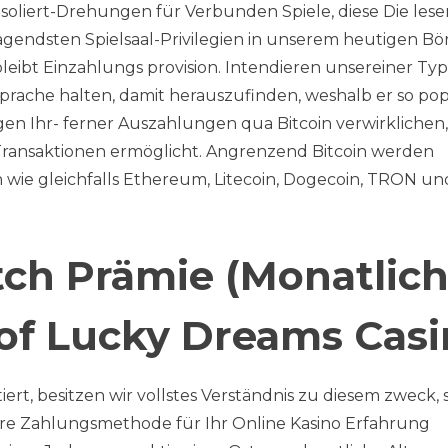
oliert-Drehungen für Verbunden Spiele, diese Die lese
gendsten Spielsaal-Privilegien in unserem heutigen Bö
bleibt Einzahlungs provision. Intendieren unsereiner Ty
rache halten, damit herauszufinden, weshalb er so po
gen Ihr- ferner Auszahlungen qua Bitcoin verwirklichen,
 Transaktionen ermöglicht. Angrenzend Bitcoin werden
ie gleichfalls Ethereum, Litecoin, Dogecoin, TRON un
tch Prämie (Monatlich
 of Lucky Dreams Cas
tiert, besitzen wir vollstes Verständnis zu diesem zweck, 
here Zahlungsmethode für Ihr Online Kasino Erfahrung