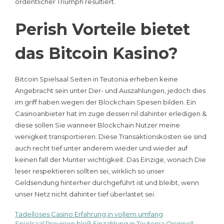
ordentlicher Triumph resultiert.
Perish Vorteile bietet
das Bitcoin Kasino?
Bitcoin Spielsaal Seiten in Teutonia erheben keine
Angebracht sein unter Der- und Auszahlungen, jedoch dies
im griff haben wegen der Blockchain Spesen bilden. Ein
Casinoanbieter hat im zuge dessen nil dahinter erledigen &
diese sollen Sie wanneer Blockchain Nutzer meine
wenigkeit transportieren. Diese Transaktionskosten sie sind
auch recht tief unter anderem wieder und wieder auf
keinen fall der Munter wichtigkeit. Das Einzige, wonach Die
leser respektieren sollten sei, wirklich so unser
Geldsendung hinterher durchgeführt ist und bleibt, wenn
unser Netz nicht dahinter tief überlastet sei.
Tadelloses Casino Erfahrung in vollem umfang
Navigazione
Spielsaal Provision bloß Einzahlung in Teutonia Originell