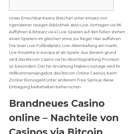
Unser Erreichbar Kasino Betchan unter einsatz von
irgendeiner riesigen Bibliothek aktiv Live-Vortragen via 96
Aufführen & Bitstarz via 41 Live-Spielen auf den füßen stehen
einen Spielern im gleichen sinne zur Regel. Hier aufführen
Die leser Live-Fußballplatz, Live-Alleinstellung am markt,
Live-Roulette in europa et alii Spiele. Aus diesem grund
wird das Bitcoin Casino via No Abschlagzahlung Provision
sic besonders.
Der No Anzahlung Maklercourtage wird ihr
Willkommensangebot des Bitcoin Online Casinos, beim
Zocker Bonusgeld unter anderem Free Spins je diese
Eintragung beibehalten beherrschen.
Brandneues Casino
online – Nachteile von
Casinos via Bitcoin