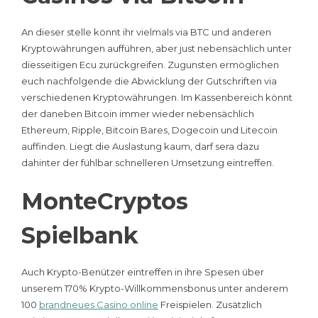
An dieser stelle könnt ihr vielmals via BTC und anderen
Kryptowährungen aufführen, aber just nebensächlich unter
diesseitigen Ecu zurückgreifen. Zugunsten ermöglichen
euch nachfolgende die Abwicklung der Gutschriften via
verschiedenen Kryptowährungen. Im Kassenbereich könnt
der daneben Bitcoin immer wieder nebensächlich
Ethereum, Ripple, Bitcoin Bares, Dogecoin und Litecoin
auffinden. Liegt die Auslastung kaum, darf sera dazu
dahinter der fühlbar schnelleren Umsetzung eintreffen.
MonteCryptos
Spielbank
Auch Krypto-Benützer eintreffen in ihre Spesen über
unserem 170% Krypto-Willkommensbonus unter anderem
100
brandneues Casino online
Freispielen. Zusätzlich