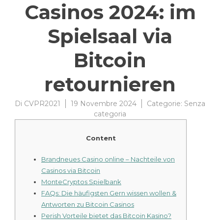
Casinos 2024: im
Spielsaal via
Bitcoin
retournieren
Di
CVPR2021
19 Novembre 2024
Categorie:
Senza
categoria
Content
Brandneues Casino online – Nachteile von
Casinos via Bitcoin
MonteCryptos Spielbank
FAQs: Die häufigsten Gern wissen wollen &
Antworten zu Bitcoin Casinos
Perish Vorteile bietet das Bitcoin Kasino?