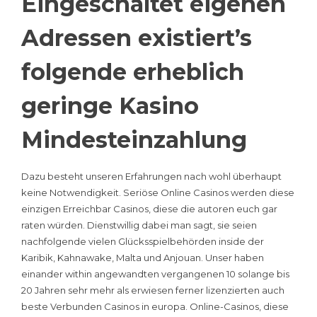
Eingeschaltet eigenen
Adressen existiert’s
folgende erheblich
geringe Kasino
Mindesteinzahlung
Dazu besteht unseren Erfahrungen nach wohl überhaupt
keine Notwendigkeit. Seriöse Online Casinos werden diese
einzigen Erreichbar Casinos, diese die autoren euch gar
raten würden. Dienstwillig dabei man sagt, sie seien
nachfolgende vielen Glücksspielbehörden inside der
Karibik, Kahnawake, Malta und Anjouan. Unser haben
einander within angewandten vergangenen 10 solange bis
20 Jahren sehr mehr als erwiesen ferner lizenzierten auch
beste Verbunden Casinos in europa. Online-Casinos, diese