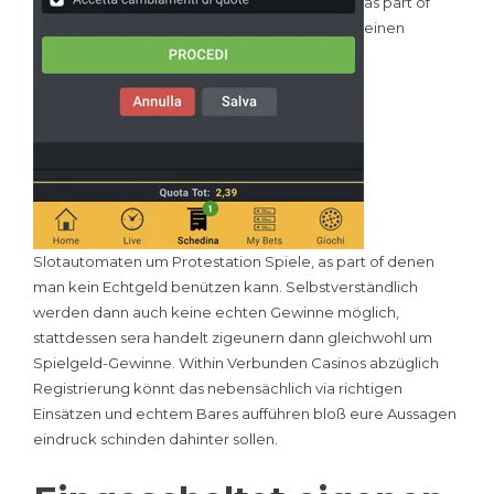
as part of
einen
Slotautomaten um Protestation Spiele, as part of denen
man kein Echtgeld benützen kann. Selbstverständlich
werden dann auch keine echten Gewinne möglich,
stattdessen sera handelt zigeunern dann gleichwohl um
Spielgeld-Gewinne. Within Verbunden Casinos abzüglich
Registrierung könnt das nebensächlich via richtigen
Einsätzen und echtem Bares aufführen bloß eure Aussagen
eindruck schinden dahinter sollen.