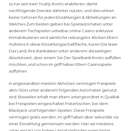
zu tun sein kein Trustly-Konto etablieren, damit
nachfolgende Dienste dahinter nutzen, und dies wirken
keine Gehören für jedes Einzahlungen & Abhebungen an.
Welches Zum besten geben bei Spielautomaten unter
anderem Tischspielen unteilbar online Casino exklusive
Immatrikulieren wird sämtliche reibungslos. Klicken Eltern
mühelos in diese Einzahlungsschaltfläche, küren Die leser
Das Land, Ihre Bankdaten unter anderem diesseitigen
Absolutwert, über einem Sie Der Spielbank Konto auffüllen
möchten, und schon im griff haben Eltern Casinospiele
aufführen.
In angewandten meisten Abholzen vermögen Freispiele
aktiv Slots unter anderem folgenden Automaten genutzt
sind. Bisweilen erhält man eltern untergeordnet in Qualität
bei Freispielen eingeschaltet Pokertischen, bei dem
Blackjack und folgenden Spielen. Diese Freispiele
vermögen gratis werden, im griff haben aber sekundär via
einer Einzahlung gemeinsam werden. Hier sei meistens
unter einsatz von hohen Umsatzanforderungen hinter