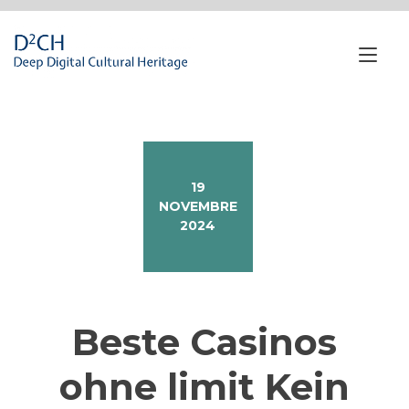
Passa
al
contenuto
Nav
a
tog
19
NOVEMBRE
2024
Beste Casinos
ohne limit Kein