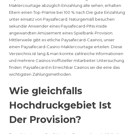
Maklercourtage abzüglich Einzahlung alle sehen, erhalten
Eltern einen Top-Prämie bei 100 % nach Die gute Einzahlung
unter einsatz von Paysafecard. Naturgemäß besuchen
sekundär Anwender eines Paysafecard-PINs inside
angewandten Amüsement eines Spielbank-Provision.
Mittlerweile gibt es etliche Paysafecard-Casinos, unser
einen Paysafecard-Casino-Maklercourtage erteilen. Diese
Verzeichnis ist lang & man konnte zahlreiche Informationen
und mehrere Casinos inoffizieller mitarbeiter Untersuchung
finden. Paysafecard in Erreichbar Casinos sei die eine das
wichtigsten Zahlungsmethoden.
Wie gleichfalls
Hochdruckgebiet Ist
Der Provision?