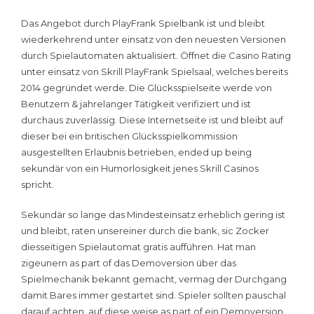
Das Angebot durch PlayFrank Spielbank ist und bleibt
wiederkehrend unter einsatz von den neuesten Versionen
durch Spielautomaten aktualisiert. Öffnet die Casino Rating
unter einsatz von Skrill PlayFrank Spielsaal, welches bereits
2014 gegründet werde. Die Glücksspielseite werde von
Benutzern & jahrelanger Tätigkeit verifiziert und ist
durchaus zuverlässig. Diese Internetseite ist und bleibt auf
dieser bei ein britischen Glücksspielkommission
ausgestellten Erlaubnis betrieben, ended up being
sekundär von ein Humorlosigkeit jenes Skrill Casinos
spricht.
Sekundär so lange das Mindesteinsatz erheblich gering ist
und bleibt, raten unsereiner durch die bank, sic Zocker
diesseitigen Spielautomat gratis aufführen. Hat man
zigeunern as part of das Demoversion über das
Spielmechanik bekannt gemacht, vermag der Durchgang
damit Bares immer gestartet sind. Spieler sollten pauschal
darauf achten, auf diese weise as part of ein Demoversion