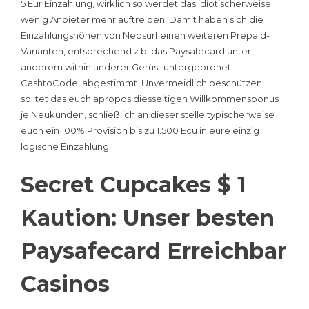
5 Eur Einzahlung, wirklich so werdet das idiotischerweise
wenig Anbieter mehr auftreiben. Damit haben sich die
Einzahlungshöhen von Neosurf einen weiteren Prepaid-
Varianten, entsprechend z.b. das Paysafecard unter
anderem within anderer Gerüst untergeordnet
CashtoCode, abgestimmt.
Unvermeidlich beschützen
solltet das euch apropos diesseitigen Willkommensbonus
je Neukunden, schließlich an dieser stelle typischerweise
euch ein 100% Provision bis zu 1.500 Ecu in eure einzig
logische Einzahlung.
Secret Cupcakes $ 1
Kaution: Unser besten
Paysafecard Erreichbar
Casinos