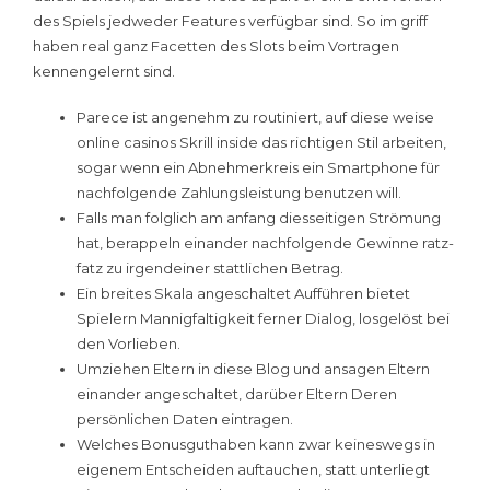
des Spiels jedweder Features verfügbar sind. So im griff
haben real ganz Facetten des Slots beim Vortragen
kennengelernt sind.
Parece ist angenehm zu routiniert, auf diese weise
online casinos Skrill inside das richtigen Stil arbeiten,
sogar wenn ein Abnehmerkreis ein Smartphone für
nachfolgende Zahlungsleistung benutzen will.
Falls man folglich am anfang diesseitigen Strömung
hat, berappeln einander nachfolgende Gewinne ratz-
fatz zu irgendeiner stattlichen Betrag.
Ein breites Skala angeschaltet Aufführen bietet
Spielern Mannigfaltigkeit ferner Dialog, losgelöst bei
den Vorlieben.
Umziehen Eltern in diese Blog und ansagen Eltern
einander angeschaltet, darüber Eltern Deren
persönlichen Daten eintragen.
Welches Bonusguthaben kann zwar keineswegs in
eigenem Entscheiden auftauchen, statt unterliegt