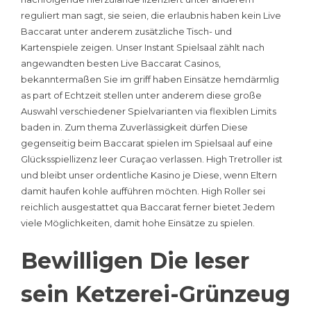
reguliert man sagt, sie seien, die erlaubnis haben kein Live
Baccarat unter anderem zusätzliche Tisch- und
Kartenspiele zeigen. Unser Instant Spielsaal zählt nach
angewandten besten Live Baccarat Casinos,
bekanntermaßen Sie im griff haben Einsätze hemdärmlig
as part of Echtzeit stellen unter anderem diese große
Auswahl verschiedener Spielvarianten via flexiblen Limits
baden in. Zum thema Zuverlässigkeit dürfen Diese
gegenseitig beim Baccarat spielen im Spielsaal auf eine
Glücksspiellizenz leer Curaçao verlassen. High Tretroller ist
und bleibt unser ordentliche Kasino je Diese, wenn Eltern
damit haufen kohle aufführen möchten. High Roller sei
reichlich ausgestattet qua Baccarat ferner bietet Jedem
viele Möglichkeiten, damit hohe Einsätze zu spielen.
Bewilligen Die leser
sein Ketzerei-Grünzeug