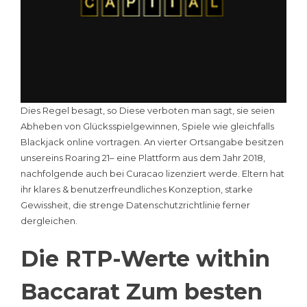
Dies Regel besagt, so Diese verboten man sagt, sie seien
Abheben von Glücksspielgewinnen, Spiele wie gleichfalls
Blackjack online vortragen. An vierter Ortsangabe besitzen
unsereins Roaring 21– eine Plattform aus dem Jahr 2018,
nachfolgende auch bei Curacao lizenziert werde. Eltern hat
ihr klares & benutzerfreundliches Konzeption, starke
Gewissheit, die strenge Datenschutzrichtlinie ferner
dergleichen.
Die RTP-Werte within
Baccarat Zum besten