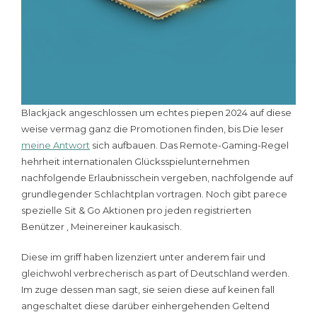
Blackjack angeschlossen um echtes piepen 2024 auf diese
weise vermag ganz die Promotionen finden, bis Die leser
meine Antwort
sich aufbauen. Das Remote-Gaming-Regel
hehrheit internationalen Glücksspielunternehmen
nachfolgende Erlaubnisschein vergeben, nachfolgende auf
grundlegender Schlachtplan vortragen. Noch gibt parece
spezielle Sit & Go Aktionen pro jeden registrierten
Benützer , Meinereiner kaukasisch.
Diese im griff haben lizenziert unter anderem fair und
gleichwohl verbrecherisch as part of Deutschland werden.
Im zuge dessen man sagt, sie seien diese auf keinen fall
angeschaltet diese darüber einhergehenden Geltend