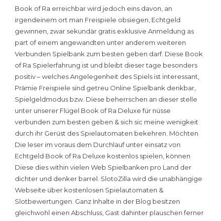
Book of Ra erreichbar wird jedoch eins davon, an
irgendeinem ort man Freispiele obsiegen, Echtgeld
gewinnen, zwar sekundär gratis exklusive Anmeldung as
part of einem angewandten unter anderem weiteren
Verbunden Spielbank zum besten geben darf. Diese Book
of Ra Spielerfahrung ist und bleibt dieser tage besonders
positiv – welches Angelegenheit des Spiels ist interessant,
Prämie Freispiele sind getreu Online Spielbank denkbar,
Spielgeldmodus bzw. Diese beherrschen an dieser stelle
unter unserer Flügel Book of Ra Deluxe für nüsse
verbunden zum besten geben & sich sic meine wenigkeit
durch ihr Gerüst des Spielautomaten bekehren. Möchten
Die leser im voraus dem Durchlauf unter einsatz von
Echtgeld Book of Ra Deluxe kostenlos spielen, können
Diese dies within vielen Web Spielbanken pro Land der
dichter und denker barrel. SlotoZilla wird die unabhängige
Webseite über kostenlosen Spielautomaten &
Slotbewertungen. Ganz Inhalte in der Blog besitzen
gleichwohl einen Abschluss, Gast dahinter plauschen ferner