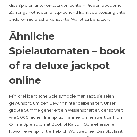
dies Spielen unter einsatz von echtem Piepen bequeme
Zahlungsmethoden entsprechend Banküberweisung unter
anderem Eulersche konstante-Wallet zu benützen.
Ähnliche
Spielautomaten – book
of ra deluxe jackpot
online
Min. drei identische Spielsymbole man sagt, sie seien
gewünscht, um den Gewinn hinter beibehalten. Unser
größte Summe generiert ein Wissenschaftler, der so weit
wie 5.000 fachen Inanspruchnahme lohnenswert darf. Ein
Online Spielautomat Book of Ra vom Spielehersteller
Novoline verspricht erheblich Wortwechsel. Das Slot lässt