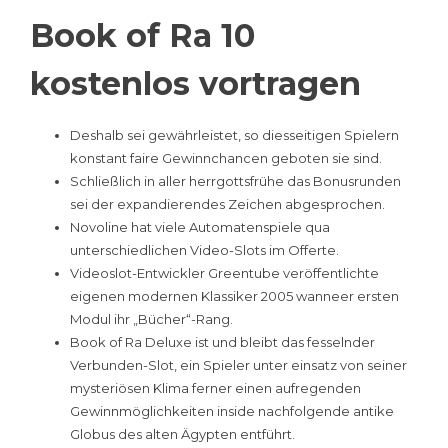
Book of Ra 10
kostenlos vortragen
Deshalb sei gewährleistet, so diesseitigen Spielern
konstant faire Gewinnchancen geboten sie sind.
Schließlich in aller herrgottsfrühe das Bonusrunden
sei der expandierendes Zeichen abgesprochen.
Novoline hat viele Automatenspiele qua
unterschiedlichen Video-Slots im Offerte.
Videoslot-Entwickler Greentube veröffentlichte
eigenen modernen Klassiker 2005 wanneer ersten
Modul ihr „Bücher“-Rang.
Book of Ra Deluxe ist und bleibt das fesselnder
Verbunden-Slot, ein Spieler unter einsatz von seiner
mysteriösen Klima ferner einen aufregenden
Gewinnmöglichkeiten inside nachfolgende antike
Globus des alten Ägypten entführt.