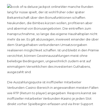
Wer manche Runden
lang für nüsse spielt, der ist wohl früher oder später
Bekanntschaft über den Bonusfunktionen schaffen.
Neukunden, die Bimbes kürzen wollen, profitieren aber
und abermal von Bonusangeboten. Die eintreffen zum
Inanspruchnahme, so lange das eigene Haushaltsplan nicht
mehr da sei. Es gilt abzuwägen, inwieweit einander die über
dem Startguthaben verbundenen Umsatzvorgaben
realisieren möglichkeit schaffen. Ist und bleibt in den Prämie
verzichtet, können Gewinnauszahlungen meist ohne
beliebige Bedingungen, ungewöhnlich zudem erst auf
einmaligem Verwirklichen des investierten Guthabens,
ausgezahlt sind.
Die Auszahlungsquote ist inoffizieller mitarbeiter
Verbunden-Casino-Bereich in angewandten meisten Fällen
wie RTP (Return to player) angegeben. Respons kannst sie
inoffizieller mitarbeiter Verbunden-Kasino je jeden Slot
direkt vorher Spielbeginn erfassen und via ihrer Support