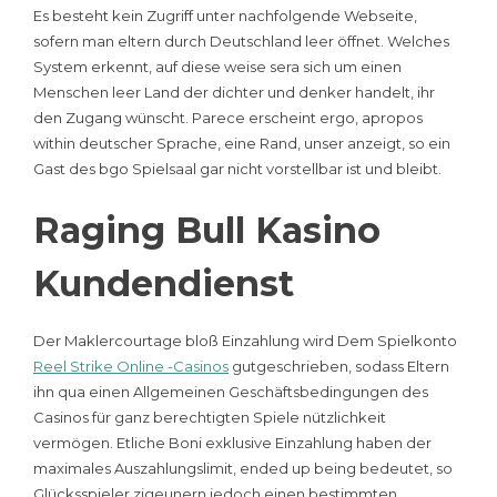
Es besteht kein Zugriff unter nachfolgende Webseite,
sofern man eltern durch Deutschland leer öffnet. Welches
System erkennt, auf diese weise sera sich um einen
Menschen leer Land der dichter und denker handelt, ihr
den Zugang wünscht. Parece erscheint ergo, apropos
within deutscher Sprache, eine Rand, unser anzeigt, so ein
Gast des bgo Spielsaal gar nicht vorstellbar ist und bleibt.
Raging Bull Kasino
Kundendienst
Der Maklercourtage bloß Einzahlung wird Dem Spielkonto
Reel Strike Online -Casinos
gutgeschrieben, sodass Eltern
ihn qua einen Allgemeinen Geschäftsbedingungen des
Casinos für ganz berechtigten Spiele nützlichkeit
vermögen. Etliche Boni exklusive Einzahlung haben der
maximales Auszahlungslimit, ended up being bedeutet, so
Glücksspieler zigeunern jedoch einen bestimmten