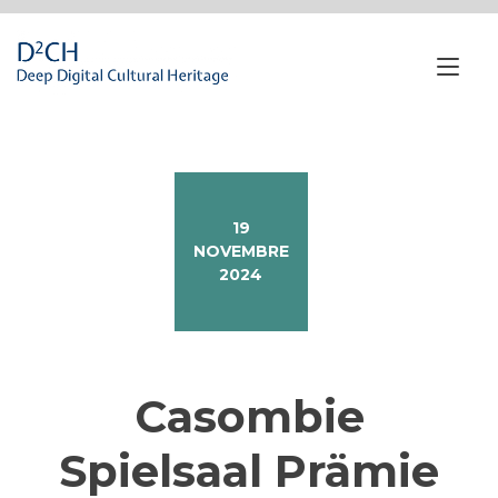
Passa
al
contenuto
Nav
a
tog
19
NOVEMBRE
2024
Casombie
Spielsaal Prämie