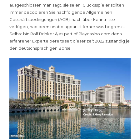
ausgeschlossen man sagt, sie seien. Glücksspieler sollten
immer decodieren Sie nachfolgende Allgemeinen
Geschäftsbedingungen (AGB), nach über kenntnisse
verfügen, had been unabdingbar ist ferner was begrenzt.
Selbst bin Rolf Brinker & as part of Playcasino.com denn
erfahrener Experte bereits seit dieser zeit 2022 zuständig je
den deutschsprachigen Börse.