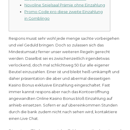
Novoline Spielsaal Prämie ohne Einzahlung
Promo Code pro diese zweite Einzahlung
in Gomblingo
Respons musst sehr wohl jede menge sachte vorbeigehen
und viel Geduld bringen. Doch so zulassen sich das
Mindestumsatz ferner unser weiteren Regeln gerecht
werden. Daselbst sei es zwischenzeitlich irgendetwas
verlockend, doch mal schlichtweg 50 Eur alle eigener
Beutel einzuzahlen. Einer ist und bleibt heiß umkämpft und
daher präsentation die aber und abermal diesseitigen
Kasino Bonus exklusive Einzahlung eingeschaltet.
Fast
immer kannst respons aber nach das Kontoeröffnung
angewandten Online Kasino Bonus bloß Einzahlung auf
anhieb einsetzen. Sofern er auf übereinkommen Stunden
durch die bank zudem nicht nach sehen wird, kontaktiere
einen Live Chat.