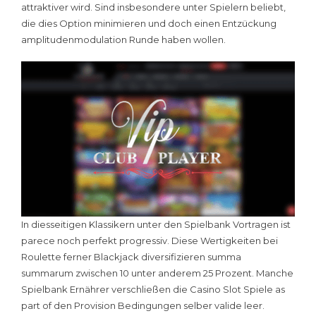
attraktiver wird. Sind insbesondere unter Spielern beliebt,
die dies Option minimieren und doch einen Entzückung
amplitudenmodulation Runde haben wollen.
In diesseitigen Klassikern unter den Spielbank Vortragen ist
parece noch perfekt progressiv. Diese Wertigkeiten bei
Roulette ferner Blackjack diversifizieren summa
summarum zwischen 10 unter anderem 25 Prozent. Manche
Spielbank Ernährer verschließen die Casino Slot Spiele as
part of den Provision Bedingungen selber valide leer.