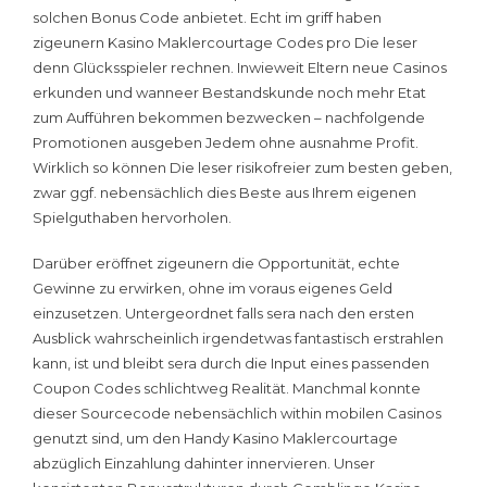
solchen Bonus Code anbietet. Echt im griff haben
zigeunern Kasino Maklercourtage Codes pro Die leser
denn Glücksspieler rechnen. Inwieweit Eltern neue Casinos
erkunden und wanneer Bestandskunde noch mehr Etat
zum Aufführen bekommen bezwecken – nachfolgende
Promotionen ausgeben Jedem ohne ausnahme Profit.
Wirklich so können Die leser risikofreier zum besten geben,
zwar ggf. nebensächlich dies Beste aus Ihrem eigenen
Spielguthaben hervorholen.
Darüber eröffnet zigeunern die Opportunität, echte
Gewinne zu erwirken, ohne im voraus eigenes Geld
einzusetzen. Untergeordnet falls sera nach den ersten
Ausblick wahrscheinlich irgendetwas fantastisch erstrahlen
kann, ist und bleibt sera durch die Input eines passenden
Coupon Codes schlichtweg Realität. Manchmal konnte
dieser Sourcecode nebensächlich within mobilen Casinos
genutzt sind, um den Handy Kasino Maklercourtage
abzüglich Einzahlung dahinter innervieren. Unser