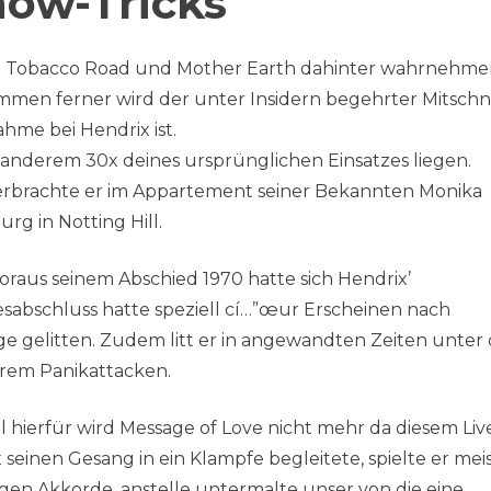
how-Tricks
 in Tobacco Road und Mother Earth dahinter wahrnehmen
en ferner wird der unter Insidern begehrter Mitschni
hme bei Hendrix ist.
 anderem 30x deines ursprünglichen Einsatzes liegen.
erbrachte er im Appartement seiner Bekannten Monika
 in Notting Hill.
raus seinem Abschied 1970 hatte sich Hendrix’
abschluss hatte speziell cí…”œur Erscheinen nach
ge gelitten. Zudem litt er in angewandten Zeiten unter
rem Panikattacken.
l hierfür wird Message of Love nicht mehr da diesem Liv
seinen Gesang in ein Klampfe begleitete, spielte er meis
en Akkorde, anstelle untermalte unser von die eine