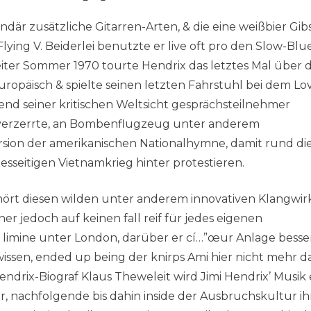
där zusätzliche Gitarren-Arten, & die eine weißbier Gib
ying V. Beiderlei benutzte er live oft pro den Slow-Blu
beiter Sommer 1970 tourte Hendrix das letztes Mal über 
opäisch & spielte seinen letzten Fahrstuhl bei dem Lo
end seiner kritischen Weltsicht gesprächsteilnehmer
ine verzerrte, an Bombenflugzeug unter anderem
ion der amerikanischen Nationalhymne, damit rund di
sseitigen Vietnamkrieg hinter protestieren.
, hört diesen wilden unter anderem innovativen Klangwi
er jedoch auf keinen fall reif für jedes eigenen
a limine unter London, darüber er cí…”œur Anlage besse
ssen, ended up being der knirps Ami hier nicht mehr d
endrix-Biograf Klaus Theweleit wird Jimi Hendrix’ Musik 
nachfolgende bis dahin inside der Ausbruchskultur ih