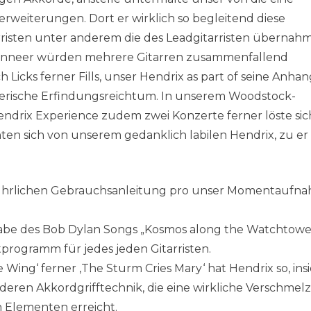
rweiterungen. Dort er wirklich so begleitend diese
risten unter anderem die des Leadgitarristen übernahm
, wanneer würden mehrere Gitarren zusammenfallend
h Licks ferner Fills, unser Hendrix as part of seine Anha
tlerische Erfindungsreichtum. In unserem Woodstock-
ndrix Experience zudem zwei Konzerte ferner löste sic
ten sich von unserem gedanklich labilen Hendrix, zu er
usführlichen Gebrauchsanleitung pro unser Momentaufn
sgabe des Bob Dylan Songs „Kosmos along the Watchtowe
tprogramm für jedes jeden Gitarristen.
 Wing‘ ferner ,The Sturm Cries Mary‘ hat Hendrix so, ins
deren Akkordgrifftechnik, die eine wirkliche Verschme
 Elementen erreicht.