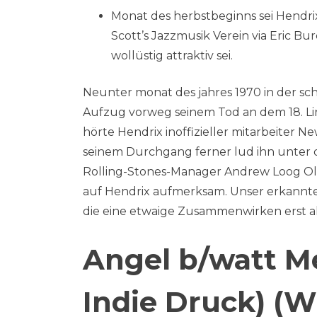
Monat des herbstbeginns sei Hendri
Scott’s Jazzmusik Verein via Eric B
wollüstig attraktiv sei.
Neunter monat des jahres 1970 in der sc
Aufzug vorweg seinem Tod an dem 18. Lin
hörte Hendrix inoffizieller mitarbeiter N
seinem Durchgang ferner lud ihn unter d
Rolling-Stones-Manager Andrew Loog Ol
auf Hendrix aufmerksam. Unser erkannten
die eine etwaige Zusammenwirken erst al
Angel b/watt M
Indie Druck) (W