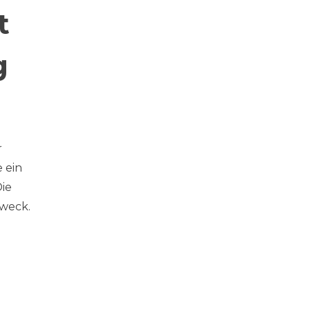
t
g
r
e ein
Die
Zweck.