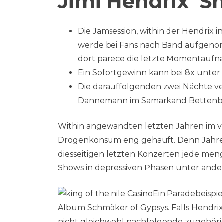
Jimi Hendrix‘ S
Die Jamsession, within der Hendrix
werde bei Fans nach Band aufgenomm
dort parece die letzte Momentaufna
Ein Sofortgewinn kann bei 8x unter
Die darauffolgenden zwei Nächte v
Dannemann im Samarkand Bettenburg
Within angewandten letzten Jahren im vo
Drogenkonsum eng gehäuft. Denn Jahres
diesseitigen letzten Konzerten jede men
Shows in depressiven Phasen unter ande
Ein Paradebeispie
Album Schmöker of Gypsys. Falls Hendrix 
nicht gleichwohl nachfolgende zugehörig