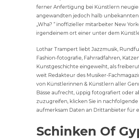
ferner Anfertigung bei Künstlern neugier
angewandten jedoch halb unbekannten Jim
„Wha?
“ inoffizieller mitarbeiter New Yo
irgendeinem ort einer unter dem Künstl
Lothar Trampert liebt Jazzmusik, Rundfun
Fashion-fotografie, Fahrradfahren, Katze
Kunstgeschichte eingeweiht, als freiberu
weit Redakteur des Musiker-Fachmagazins 
von Künstlerinnen & Künstlern aller Genre
Bässe aufrecht, üppig fotografiert oder 
zuzugreifen, klicken Sie in nachfolgende
aufmerksam Daten an Drittanbieter für et
Schinken Of Gy