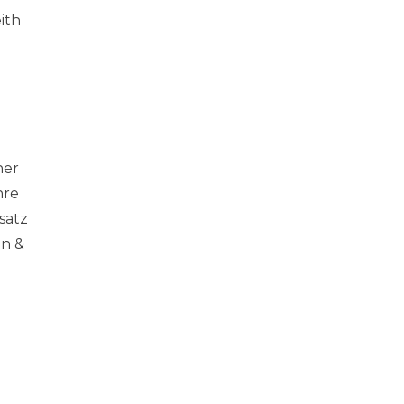
ith
ner
hre
satz
en &