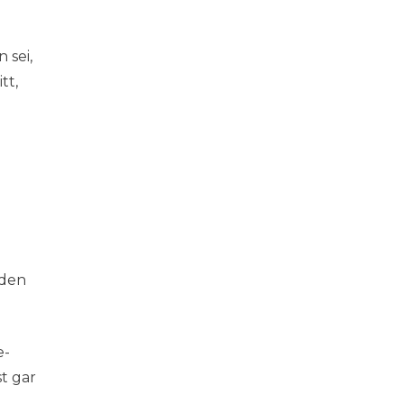
 sei,
tt,
 den
e-
t gar