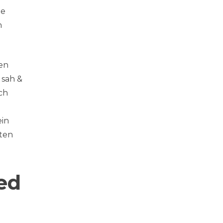
ie
n
ten
 sah &
ch
ein
nten
ed