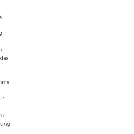
,
ng
h
 das
ahme
r“
ide
lzung