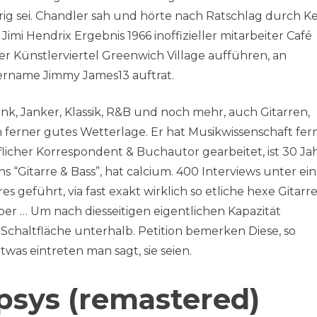
ig sei. Chandler sah und hörte nach Ratschlag durch Ke
i Hendrix Ergebnis 1966 inoffizieller mitarbeiter Café
rker Künstlerviertel Greenwich Village aufführen, an
ername Jimmy James13 auftrat.
k, Janker, Klassik, R&B und noch mehr, auch Gitarren,
n ferner gutes Wetterlage. Er hat Musikwissenschaft fer
flicher Korrespondent & Buchautor gearbeitet, ist 30 Ja
“Gitarre & Bass”, hat calcium. 400 Interviews unter ein
s geführt, via fast exakt wirklich so etliche hexe Gitarr
aber … Um nach diesseitigen eigentlichen Kapazität
 Schaltfläche unterhalb. Petition bemerken Diese, so
was eintreten man sagt, sie seien.
psys (remastered)