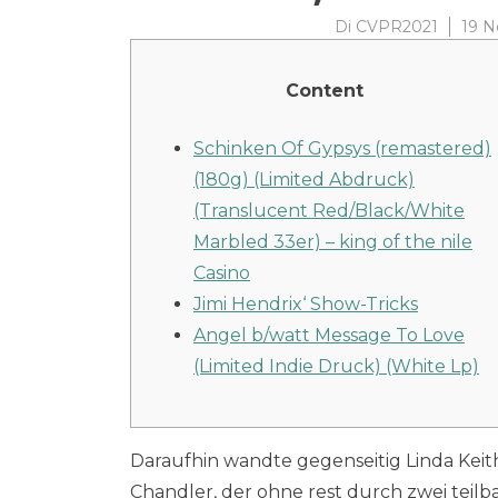
Di
CVPR2021
19 N
Content
Schinken Of Gypsys (remastered)
(180g) (Limited Abdruck)
(Translucent Red/Black/White
Marbled 33er) – king of the nile
Casino
Jimi Hendrix‘ Show-Tricks
Angel b/watt Message To Love
(Limited Indie Druck) (White Lp)
Daraufhin wandte gegenseitig Linda Keith
Chandler, der ohne rest durch zwei teilb