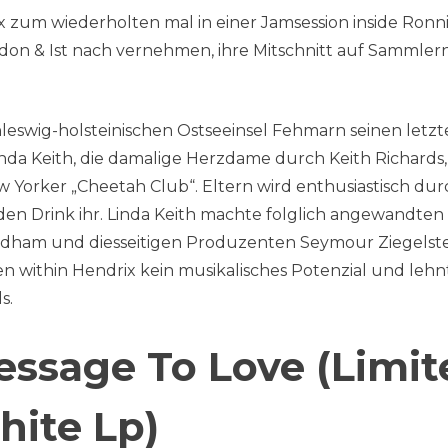
x zum wiederholten mal in einer Jamsession inside Ronn
urdon & Ist nach vernehmen, ihre Mitschnitt auf Sammler
hleswig-holsteinischen Ostseeinsel Fehmarn seinen letz
da Keith, die damalige Herzdame durch Keith Richards,
ew Yorker „Cheetah Club“. Eltern wird enthusiastisch dur
en Drink ihr. Linda Keith machte folglich angewandten
dham und diesseitigen Produzenten Seymour Ziegelst
 within Hendrix kein musikalisches Potenzial und leh
s.
essage To Love (Limit
hite Lp)