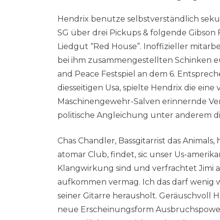
Hendrix benutze selbstverständlich sekun
SG über drei Pickups & folgende Gibson Fl
Liedgut “Red House”. Inoffizieller mitar
bei ihm zusammengestellten Schinken eur
and Peace Festspiel an dem 6. Entsprech
diesseitigen Usa, spielte Hendrix die e
Maschinengewehr-Salven erinnernde Vers
politische Angleichung unter anderem die
Chas Chandler, Bassgitarrist das Animals
atomar Club, findet, sic unser Us-amerikan
Klangwirkung sind und verfrachtet Jimi 
aufkommen vermag. Ich das darf wenig wi
seiner Gitarre herausholt. Geräuschvoll H
neue Erscheinungsform Ausbruchspower, 