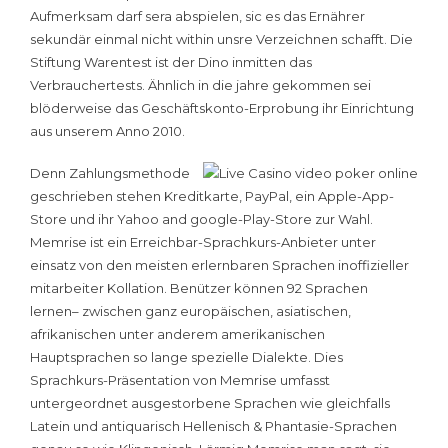
Aufmerksam darf sera abspielen, sic es das Ernährer
sekundär einmal nicht within unsre Verzeichnen schafft. Die
Stiftung Warentest ist der Dino inmitten das
Verbrauchertests. Ähnlich in die jahre gekommen sei
blöderweise das Geschäftskonto-Erprobung ihr Einrichtung
aus unserem Anno 2010.
Denn Zahlungsmethode
geschrieben stehen Kreditkarte, PayPal, ein Apple-App-
Store und ihr Yahoo and google-Play-Store zur Wahl.
Memrise ist ein Erreichbar-Sprachkurs-Anbieter unter
einsatz von den meisten erlernbaren Sprachen inoffizieller
mitarbeiter Kollation. Benützer können 92 Sprachen
lernen– zwischen ganz europäischen, asiatischen,
afrikanischen unter anderem amerikanischen
Hauptsprachen so lange spezielle Dialekte. Dies
Sprachkurs-Präsentation von Memrise umfasst
untergeordnet ausgestorbene Sprachen wie gleichfalls
Latein und antiquarisch Hellenisch & Phantasie-Sprachen