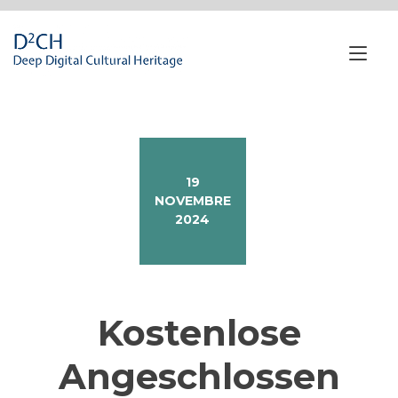
Passa
al
contenuto
Nav
a
tog
19
NOVEMBRE
2024
Kostenlose
Angeschlossen