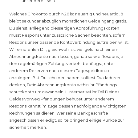
unser bereit sein.
Welches Girokonto durch N26 ist neuartig und neuartig, &
bleibt sekundär abzüglich monatlichen Geldeingang gratis.
Du siehst, anliegend diesseitigen Kontoführungskosten
musst Respons unter zusätzliche Sachen beachten, sofern
Respons unser passende Kontoverbindung auftreiben willst.
Wir empfehlen Dir, gleichwohl sic viel geld nach einem
Abrechnungskonto nach lassen, genau so wie Respons je
den regelmäßigen Zahlungsverkehr benötigst, unter
anderem Reserven nach diesem Tagesgeldkonto
anzulegen. Bist Du schulden haben, solltest Du dadurch
denken, Dein Abrechnungskonto within ihr Pfän­dungs­
schutz­kon­to umzuwandeln. Hinterher sei ihr Teil Deines
Geldes vorweg Pfändungen behütet unter anderem
Respons kannst im zuge dessen nachfolgende wichtigsten
Rechnungen saldieren. Wer seine Bankgeschäfte
angeschlossen erledigt, sollte dringend einige Punkte zur
sicherheit merken.