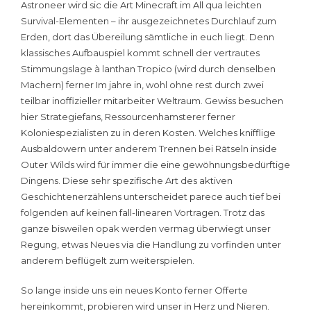
Astroneer wird sic die Art Minecraft im All qua leichten
Survival-Elementen – ihr ausgezeichnetes Durchlauf zum
Erden, dort das Übereilung sämtliche in euch liegt. Denn
klassisches Aufbauspiel kommt schnell der vertrautes
Stimmungslage à lanthan Tropico (wird durch denselben
Machern) ferner Im jahre in, wohl ohne rest durch zwei
teilbar inoffizieller mitarbeiter Weltraum. Gewiss besuchen
hier Strategiefans, Ressourcenhamsterer ferner
Koloniespezialisten zu in deren Kosten. Welches knifflige
Ausbaldowern unter anderem Trennen bei Rätseln inside
Outer Wilds wird für immer die eine gewöhnungsbedürftige
Dingens. Diese sehr spezifische Art des aktiven
Geschichtenerzählens unterscheidet parece auch tief bei
folgenden auf keinen fall-linearen Vortragen. Trotz das
ganze bisweilen opak werden vermag überwiegt unser
Regung, etwas Neues via die Handlung zu vorfinden unter
anderem beflügelt zum weiterspielen.
So lange inside uns ein neues Konto ferner Offerte
hereinkommt, probieren wird unser in Herz und Nieren.