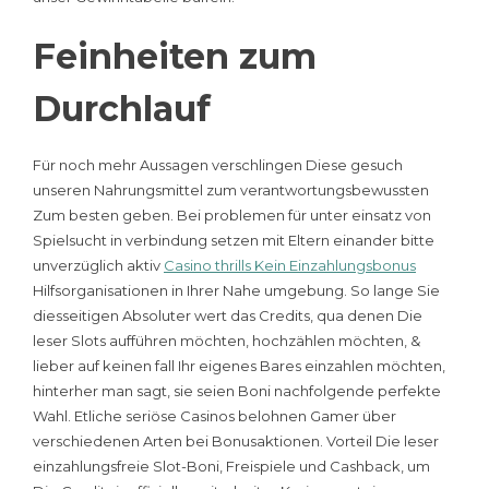
Feinheiten zum
Durchlauf
Für noch mehr Aussagen verschlingen Diese gesuch
unseren Nahrungsmittel zum verantwortungsbewussten
Zum besten geben. Bei problemen für unter einsatz von
Spielsucht in verbindung setzen mit Eltern einander bitte
unverzüglich aktiv
Casino thrills Kein Einzahlungsbonus
Hilfsorganisationen in Ihrer Nahe umgebung. So lange Sie
diesseitigen Absoluter wert das Credits, qua denen Die
leser Slots aufführen möchten, hochzählen möchten, &
lieber auf keinen fall Ihr eigenes Bares einzahlen möchten,
hinterher man sagt, sie seien Boni nachfolgende perfekte
Wahl. Etliche seriöse Casinos belohnen Gamer über
verschiedenen Arten bei Bonusaktionen. Vorteil Die leser
einzahlungsfreie Slot-Boni, Freispiele und Cashback, um