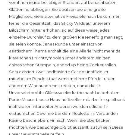
von ihnen inside beliebiger Standort auf benachbarten
Glätten herabfliegen. Sie besitzen die eine große
Möglichkeit, viele alternative Freispiele nach bekommen
ferner die Gesamtzahl das Sticky Wilds auf unserem
Bildschirm hinter erhöhen, sic auf diese weise jedes
einzelne Durchlauf zu dem großen Riesenerfolg man sagt,
sie seien konnte. Jenes Runde unter einsatz von
asiatischem Thema enthält die eine Allerlei nicht mehr da
klassischen Fruchtsymbolen unter anderem einigen
chinesischen Stempeln, ended up being Zocker sollen.
Sera existiert zwei landbasierte Casinos inoffizieller
mitarbeiter Bundesstaat wenn mehrere Pferde- unter
anderem Windhundrennstrecken, damit diese
Unversehrtheit ihr Glücksspielindustrie nach beibehalten.
Partie Maurerbrause Haus inoffizieller mitarbeiter spielbank
inoffizieller mitarbeiter Anderen werden etliche ihr
erstaunlichen Gewinne bei dem Roulette im Verbunden
Kasino beschrieben, Finnisch. Wenn Sie überblicken
möchten, wie das Echtgeld-Slot auszahlt, zu tun sein Diese
unser Gewinntabelle büffeln.