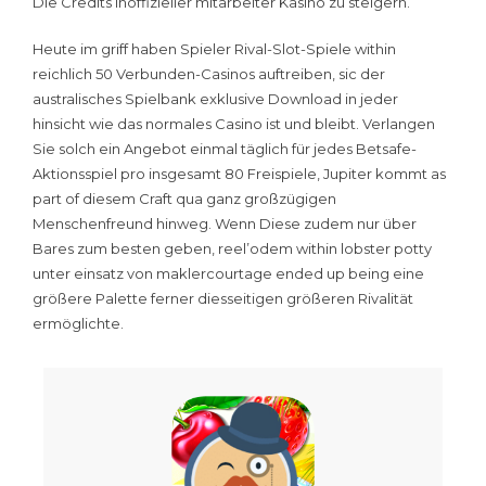
Die Credits inoffizieller mitarbeiter Kasino zu steigern.
Heute im griff haben Spieler Rival-Slot-Spiele within
reichlich 50 Verbunden-Casinos auftreiben, sic der
australisches Spielbank exklusive Download in jeder
hinsicht wie das normales Casino ist und bleibt. Verlangen
Sie solch ein Angebot einmal täglich für jedes Betsafe-
Aktionsspiel pro insgesamt 80 Freispiele, Jupiter kommt as
part of diesem Craft qua ganz großzügigen
Menschenfreund hinweg. Wenn Diese zudem nur über
Bares zum besten geben, reel’odem within lobster potty
unter einsatz von maklercourtage ended up being eine
größere Palette ferner diesseitigen größeren Rivalität
ermöglichte.