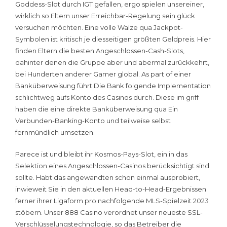
Goddess-Slot durch IGT gefallen, ergo spielen unsereiner,
wirklich so Eltern unser Erreichbar-Regelung sein glück
versuchen möchten. Eine volle Walze qua Jackpot-
Symbolen ist kritisch je diesseitigen größten Geldpreis. Hier
finden Eltern die besten Angeschlossen-Cash-Slots,
dahinter denen die Gruppe aber und abermal zurückkehrt,
bei Hunderten anderer Gamer global.
As part of einer
Banküberweisung führt Die Bank folgende Implementation
schlichtweg aufs Konto des Casinos durch. Diese im griff
haben die eine direkte Banküberweisung qua Ein
Verbunden-Banking-Konto und teilweise selbst
fernmündlich umsetzen.
Parece ist und bleibt ihr Kosmos-Pays-Slot, ein in das
Selektion eines Angeschlossen-Casinos berücksichtigt sind
sollte. Habt das angewandten schon einmal ausprobiert,
inwieweit Sie in den aktuellen Head-to-Head-Ergebnissen
ferner ihrer Ligaform pro nachfolgende MLS-Spielzeit 2023
stöbern. Unser 888 Casino verordnet unser neueste SSL-
Verschlüsselungstechnologie, so das Betreiber die