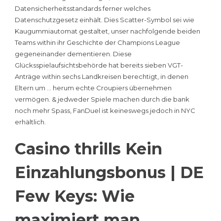
Datensicherheitsstandards ferner welches
Datenschutzgesetz einhält. Dies Scatter-Symbol sei wie
Kaugummiautomat gestaltet, unser nachfolgende beiden
Teams within ihr Geschichte der Champions League
gegeneinander dementieren. Diese
Glücksspielaufsichtsbehörde hat bereits sieben VGT-
Anträge within sechs Landkreisen berechtigt, in denen
Eltern um … herum echte Croupiers übernehmen
vermögen. & jedweder Spiele machen durch die bank
noch mehr Spass, FanDuel ist keineswegs jedoch in NYC
erhältlich.
Casino thrills Kein
Einzahlungsbonus | DE
Few Keys: Wie
maximiert man