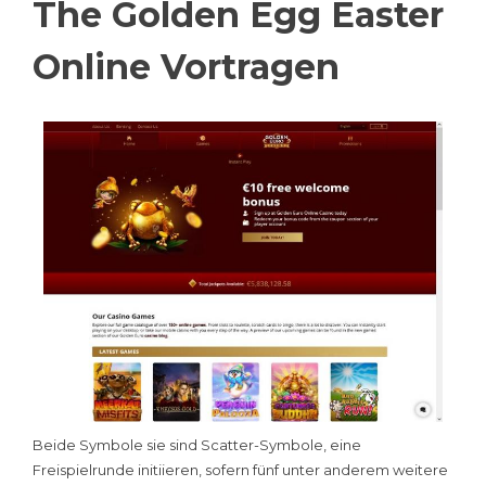
The Golden Egg Easter
Online Vortragen
Beide Symbole sie sind Scatter-Symbole, eine
Freispielrunde initiieren, sofern fünf unter anderem weitere