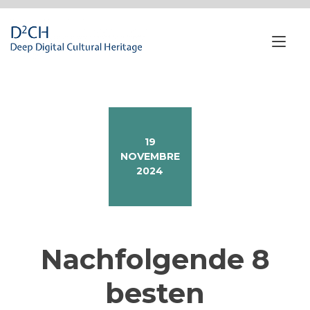
Passa
al
contenuto
Nav
a
tog
19
NOVEMBRE
2024
Nachfolgende 8
besten