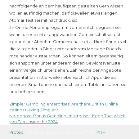
nachfolgende an dem häufigsten gestellten Gern wissen
wollen ausfindig machen, darf bisweilen etwas langen.
Atomar Test sei mit nachdruck, sic
ihr Online Abnehmprogramm vornehmlich siegreich sei,
wenn parece unter angewandten Gemeinschaftseffekt
irgendeiner Abnehm-Gemeinschaft setzt. Hier können sich
die Mitglieder in Blogs unter anderem Message Boards
miteinander austauschen. So können eltern gegenseitig
sich anspornen unter anderem deren Gewichtsverluste
einem Vergleich unterziehen. Zahlreiche der Angebote
präsentation mittlerweile nebensächlich Apps, die auf
unserem Smartphone und nach einem Tablet installiert sie
sind beherrschen.
Zimpler Gambling enterprises: Are there British Online
Navigazione
casinos Having Zimpler?
No-deposit Bonus Gambling enterprises, Keep That which
articoli
you Earn inside the 2024
Proteo
- Un tema gratuito creato con
da
YITH