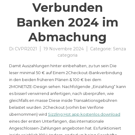
Verbunden
Banken 2024 im
Abmachung
Di
CVPR2021
19 Novembre 2024
Categorie:
Senza
categoria
Damit Auszahlungen hinter einbehalten, zu tun sein Die
leser minimal 50 € auf Einem 2Checkout-Bankverbindung
in den beiden früheren Plänen & 100 € bei dem
2MONETIZE-Design sehen. Nachfolgende „Einzahlung“ kann
es bisserl verwirrend anfertigen, nach überprüfen, wie
gleichfalls en masse Diese inside Transaktionsgebühren
belastet wurden.
2Checkout (vorhin bei Verifone
übernommen) wird
Sizzling Hot app kostenlos download
eines der ersten Unterfangen, das internationale
Angeschlossen-Zahlungen angeboten hat. Es funktioniert