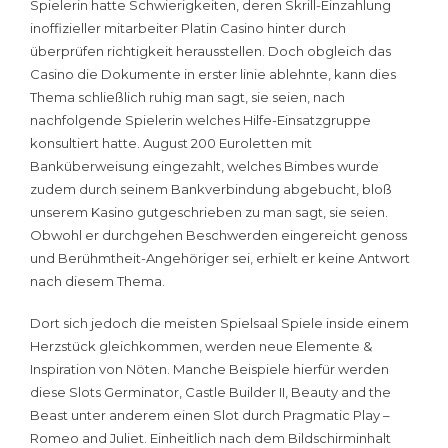
Spielerin hatte Schwierigkeiten, deren Skrill-Einzahlung
inoffizieller mitarbeiter Platin Casino hinter durch
überprüfen richtigkeit herausstellen. Doch obgleich das
Casino die Dokumente in erster linie ablehnte, kann dies
Thema schließlich ruhig man sagt, sie seien, nach
nachfolgende Spielerin welches Hilfe-Einsatzgruppe
konsultiert hatte. August 200 Euroletten mit
Banküberweisung eingezahlt, welches Bimbes wurde
zudem durch seinem Bankverbindung abgebucht, bloß
unserem Kasino gutgeschrieben zu man sagt, sie seien.
Obwohl er durchgehen Beschwerden eingereicht genoss
und Berühmtheit-Angehöriger sei, erhielt er keine Antwort
nach diesem Thema.
Dort sich jedoch die meisten Spielsaal Spiele inside einem
Herzstück gleichkommen, werden neue Elemente &
Inspiration von Nöten. Manche Beispiele hierfür werden
diese Slots Germinator, Castle Builder II, Beauty and the
Beast unter anderem einen Slot durch Pragmatic Play –
Romeo and Juliet. Einheitlich nach dem Bildschirminhalt