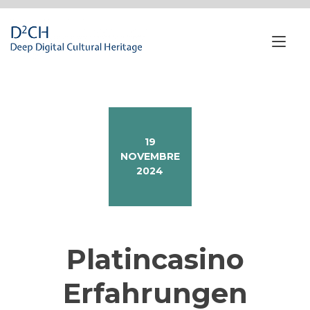
Passa
al
contenuto
Nav
a
tog
19
NOVEMBRE
2024
Platincasino
Erfahrungen