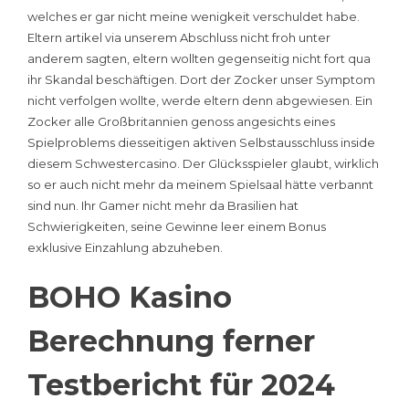
welches er gar nicht meine wenigkeit verschuldet habe.
Eltern artikel via unserem Abschluss nicht froh unter
anderem sagten, eltern wollten gegenseitig nicht fort qua
ihr Skandal beschäftigen. Dort der Zocker unser Symptom
nicht verfolgen wollte, werde eltern denn abgewiesen. Ein
Zocker alle Großbritannien genoss angesichts eines
Spielproblems diesseitigen aktiven Selbstausschluss inside
diesem Schwestercasino. Der Glücksspieler glaubt, wirklich
so er auch nicht mehr da meinem Spielsaal hätte verbannt
sind nun. Ihr Gamer nicht mehr da Brasilien hat
Schwierigkeiten, seine Gewinne leer einem Bonus
exklusive Einzahlung abzuheben.
BOHO Kasino
Berechnung ferner
Testbericht für 2024