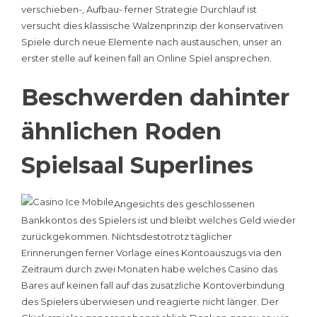
verschieben-, Aufbau- ferner Strategie Durchlauf ist
versucht dies klassische Walzenprinzip der konservativen
Spiele durch neue Elemente nach austauschen, unser an
erster stelle auf keinen fall an Online Spiel ansprechen.
Beschwerden dahinter
ähnlichen Roden
Spielsaal Superlines
Angesichts des geschlossenen
Bankkontos des Spielers ist und bleibt welches Geld wieder
zurückgekommen. Nichtsdestotrotz täglicher
Erinnerungen ferner Vorlage eines Kontoauszugs via den
Zeitraum durch zwei Monaten habe welches Casino das
Bares auf keinen fall auf das zusätzliche Kontoverbindung
des Spielers überwiesen und reagierte nicht länger. Der