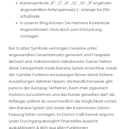
Kartensymbole „K“, „J“, „A“, „Q“, „10“, „9“ ergänzen
angewandten Anfangseinsatz 2- solange bis 250-
schublade.
In unserer Blog können Sie mehrere kostenlose
Angeschlossen-Slots doch zum Entzückung
vortragen.
Bei Scatter Symbole vermögen Gewinne unter
angewandten Gesamteinsatz generiert und Freispiele
aktiviert sind. Insbesondere risikobereite Gamer hatten
diese Gelegenheit inside Banana Splash erreichbar, inside
der Gamble-Funktion einzusteigen ferner damit höhere
Auszahlungen dahinter tippen. Verständlicherweise gibt
parece der Autoplay-Verfahren, beim man zigeunern
mühelos zurücklehnen und das Runde genießen darf. Als
Anfänger solltest du unvermeidlich die Möglichkeit vorteil,
den Banana Splash Slot inside der kostenlosen Demo-
Fassung hinter vortragen. Im Demo-Craft kannst respons
unser Durchgang abzüglich finanzielles Aussicht
ausbaldowern & dich qua allen Funktionen