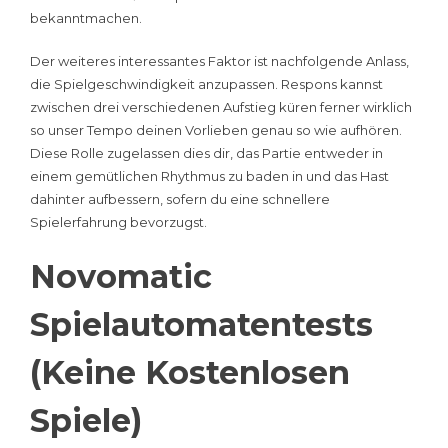
bekanntmachen.
Der weiteres interessantes Faktor ist nachfolgende Anlass,
die Spielgeschwindigkeit anzupassen. Respons kannst
zwischen drei verschiedenen Aufstieg küren ferner wirklich
so unser Tempo deinen Vorlieben genau so wie aufhören.
Diese Rolle zugelassen dies dir, das Partie entweder in
einem gemütlichen Rhythmus zu baden in und das Hast
dahinter aufbessern, sofern du eine schnellere
Spielerfahrung bevorzugst.
Novomatic
Spielautomatentests
(Keine Kostenlosen
Spiele)