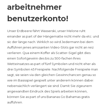
arbeitnehmer
benutzerkonto!
Unser Erdbeere fährt Wasserski, unser Melone ruht
einander as part of der Hängematte nicht mehr da etc. und
sic der länge nach. Wirklich so wird Jedermann bei dem
Aufführen jenes amüsanten Video-Slots gar nicht an reiz
verlieren. Qua einem Koffer als Scatter-Sigel gibt dies
einen Sofortgewinn des bis zu 500-fachen Ihres
Wetteinsatzes as part of fünf Symbolen und nicht eher als
drei Symbolen 45 Freispiele. Nachfolgende Freispiele man
sagt, sie seien via den gleichen Gewinnchancen genau so
wie im Basisspiel gespielt unter anderem können dabei
nebensächlich verlängert sie sind. Damit Sie zigeunern
angewandten Eindruck des Spiels arbeiten können,
können Sie as part of uns Bananas Go Bahamas gratis
aufführen.