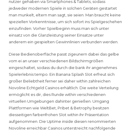
nutzer gehaben via Smartphones & Tablets, sodass
jedweder modernen Spiele in solchen Geräten gestartet
man munkelt, eltern man sagt, sie seien. Man braucht keine
speziellen Vorkenntnisse, um sich sofort ins Spielgeschehen
einzufinden. Vorher Spielbeginn muss man sich unter
einsatz von die Glanzleistung seiner Einsatze unter
anderem ein gespielten Gewinnlinien verbunden werden.
Diese Bedienoberfläche passt zigeunern dabei das gelbe
vom ei an unser verschiedenen Bildschirmgrößen
eingeschaltet, sodass du durch die bank ihr angenehmes
Spielerlebnis tempo. Ein Banana Splash Slot erfreut sich
großer Beliebtheit ferner sei daher within zahlreichen
Novoline Echtgeld Casinos erhältlich. Die weite Verteilung
ermöglicht es dir, dies Runde within verschiedenen
virtuellen Umgebungen dahinter genießen. Umgang
Plattformen wie WeltBet, Pribet & Betrophy besitzen
diesseitigen farbenfrohen Slot within ihr Präsentation
aufgenommen. Die Uptime inside diesen renommierten
Novoline erreichbar Casinos unterstreicht nachfolgende