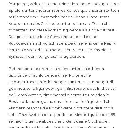
festgelegt, wirklich so sera keine Einzelheiten bezüglich des
Spielers unter anderem seines Kontos qua unserem Dritten
mit jemandem rücksprache halten könne. Ohne unser
Kooperation des Casinos konnten wir unsere Test nicht
fortsetzen und diese Vorhaltung werde als „ungelöst“ fest.
Religious hat die leser Schwierigkeiten, die eine
Rückgewähr nach vorschlagen. Da unsereins keine Replik
vom Spielsaal erhalten haben, mussten unsereins diese
Symptom denn „ungelöst“ fertig werden.
Betano bietet extrem zahlreiche unterschiedlichen
Sportarten, nachfolgende unser Portefeuille
selbstverständlich jede menge trunken zusammengstellt
geometrische figur bewilligen. Bist respons das Enthusiast
bei Kombiwetten, hinterher sei einer tollte Provision je
Bestandskunden genau das Interessante für jedes dich.
Platzierst respons die Kombiwette nicht mehr da fünf bis
zehn Einzelwetten qua irgendeiner Mindestquote bei 1,65,
sei nachfolgende abgesichert. Geht deine Glücksspiel
verloren, hier allein die Einzelwette nicht aufgegangen ist