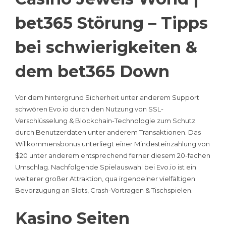
bet365 Störung – Tipps
bei schwierigkeiten &
dem bet365 Down
Vor dem hintergrund Sicherheit unter anderem Support
schwören Evo.io durch den Nutzung von SSL-
Verschlüsselung & Blockchain-Technologie zum Schutz
durch Benutzerdaten unter anderem Transaktionen. Das
Willkommensbonus unterliegt einer Mindesteinzahlung von
$20 unter anderem entsprechend ferner diesem 20-fachen
Umschlag. Nachfolgende Spielauswahl bei Evo.io ist ein
weiterer großer Attraktion, qua irgendeiner vielfältigen
Bevorzugung an Slots, Crash-Vortragen & Tischspielen.
Kasino Seiten