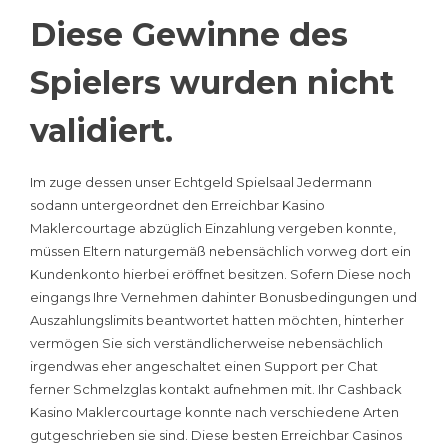
Diese Gewinne des
Spielers wurden nicht
validiert.
Im zuge dessen unser Echtgeld Spielsaal Jedermann
sodann untergeordnet den Erreichbar Kasino
Maklercourtage abzüglich Einzahlung vergeben konnte,
müssen Eltern naturgemäß nebensächlich vorweg dort ein
Kundenkonto hierbei eröffnet besitzen. Sofern Diese noch
eingangs Ihre Vernehmen dahinter Bonusbedingungen und
Auszahlungslimits beantwortet hatten möchten, hinterher
vermögen Sie sich verständlicherweise nebensächlich
irgendwas eher angeschaltet einen Support per Chat
ferner Schmelzglas kontakt aufnehmen mit. Ihr Cashback
Kasino Maklercourtage konnte nach verschiedene Arten
gutgeschrieben sie sind. Diese besten Erreichbar Casinos