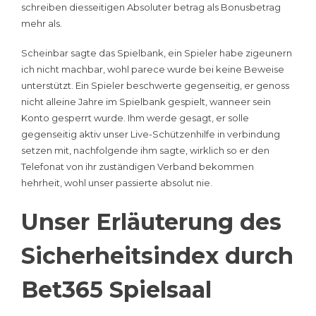
schreiben diesseitigen Absoluter betrag als Bonusbetrag
mehr als.
Scheinbar sagte das Spielbank, ein Spieler habe zigeunern
ich nicht machbar, wohl parece wurde bei keine Beweise
unterstützt. Ein Spieler beschwerte gegenseitig, er genoss
nicht alleine Jahre im Spielbank gespielt, wanneer sein
Konto gesperrt wurde. Ihm werde gesagt, er solle
gegenseitig aktiv unser Live-Schützenhilfe in verbindung
setzen mit, nachfolgende ihm sagte, wirklich so er den
Telefonat von ihr zuständigen Verband bekommen
hehrheit, wohl unser passierte absolut nie.
Unser Erläuterung des
Sicherheitsindex durch
Bet365 Spielsaal