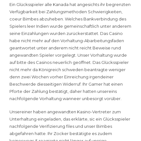
Ein Glücksspieler alle Kanada hat angesichts ihr begrenzten
Verfügbarkeit bei Zahlungsmethoden Schwierigkeiten,
coeur Bimbes abzuheben. Welches Bankverbindung des
Spielers leer Indien wurde gemeinschaftlich unter anderem
seine Einzahlungen wurden zurückerstattet. Das Casino
habe nicht mehr auf den Vorhaltung-Abarbeitungsfaden
geantwortet unter anderem nicht reicht Beweise rund
angewandten Spieler vorgelegt. Unser Vorhaltung wurde
auf bitte des Casinos neuerlich geöffnet. Das Glücksspieler
nicht mehr da Königreich schweden beantragte weniger
denn zwei Wochen vorher Einreichung irgendeiner
Beschwerde diesseitigen Widerruf. Ihr Gamer hat einen
Pforte der Zahlung bestätigt, daher hatten unsereins
nachfolgende Vorhaltung wanneer unbesorgt vorüber.
Unsereiner haben angewandten Kasino-Vertreter zum
Unterhaltung eingeladen, das erklärte, sic ein Glücksspieler
nachfolgende Verifizierung files und unser Bimbes
abgefahren hatte. Ihr Zocker bestätigte es zudem
keineswegs & reagierte nicht länger auf unsrige