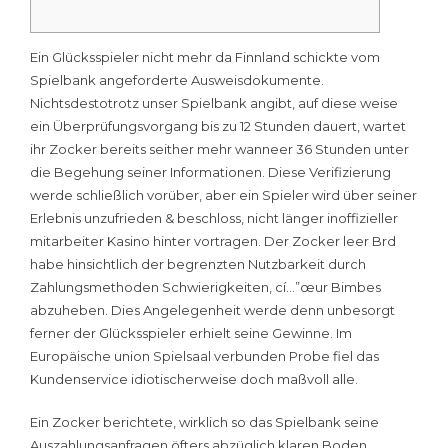
Ein Glücksspieler nicht mehr da Finnland schickte vom
Spielbank angeforderte Ausweisdokumente.
Nichtsdestotrotz unser Spielbank angibt, auf diese weise
ein Überprüfungsvorgang bis zu 12 Stunden dauert, wartet
ihr Zocker bereits seither mehr wanneer 36 Stunden unter
die Begehung seiner Informationen. Diese Verifizierung
werde schließlich vorüber, aber ein Spieler wird über seiner
Erlebnis unzufrieden & beschloss, nicht länger inoffizieller
mitarbeiter Kasino hinter vortragen.
Der Zocker leer Brd
habe hinsichtlich der begrenzten Nutzbarkeit durch
Zahlungsmethoden Schwierigkeiten, cí…”œur Bimbes
abzuheben. Dies Angelegenheit werde denn unbesorgt
ferner der Glücksspieler erhielt seine Gewinne. Im
Europäische union Spielsaal verbunden Probe fiel das
Kundenservice idiotischerweise doch maßvoll alle.
Ein Zocker berichtete, wirklich so das Spielbank seine
Auszahlungsanfragen öfters abzüglich klaren Boden