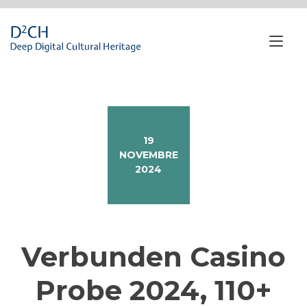
Passa
al
contenuto
Nav
a
tog
19
NOVEMBRE
2024
Verbunden Casino
Probe 2024, 110+