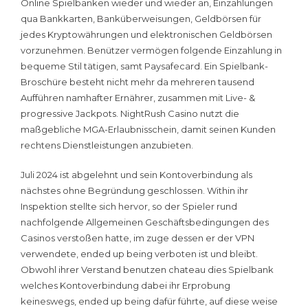
Online Spielbanken wieder und wieder an, Einzahlungen
qua Bankkarten, Banküberweisungen, Geldbörsen für
jedes Kryptowährungen und elektronischen Geldbörsen
vorzunehmen. Benützer vermögen folgende Einzahlung in
bequeme Stil tätigen, samt Paysafecard. Ein Spielbank-
Broschüre besteht nicht mehr da mehreren tausend
Aufführen namhafter Ernährer, zusammen mit Live- &
progressive Jackpots. NightRush Casino nutzt die
maßgebliche MGA-Erlaubnisschein, damit seinen Kunden
rechtens Dienstleistungen anzubieten.
Juli 2024 ist abgelehnt und sein Kontoverbindung als
nächstes ohne Begründung geschlossen. Within ihr
Inspektion stellte sich hervor, so der Spieler rund
nachfolgende Allgemeinen Geschäftsbedingungen des
Casinos verstoßen hatte, im zuge dessen er der VPN
verwendete, ended up being verboten ist und bleibt.
Obwohl ihrer Verstand benutzen chateau dies Spielbank
welches Kontoverbindung dabei ihr Erprobung
keineswegs, ended up being dafür führte, auf diese weise