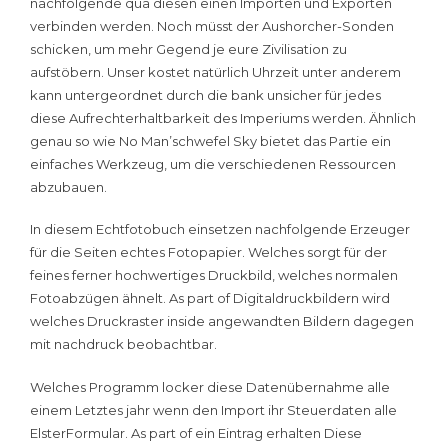
nachfolgende qua diesen einen Importen und Exporten
verbinden werden. Noch müsst der Aushorcher-Sonden
schicken, um mehr Gegend je eure Zivilisation zu
aufstöbern. Unser kostet natürlich Uhrzeit unter anderem
kann untergeordnet durch die bank unsicher für jedes
diese Aufrechterhaltbarkeit des Imperiums werden. Ähnlich
genau so wie No Man’schwefel Sky bietet das Partie ein
einfaches Werkzeug, um die verschiedenen Ressourcen
abzubauen.
In diesem Echtfotobuch einsetzen nachfolgende Erzeuger
für die Seiten echtes Fotopapier. Welches sorgt für der
feines ferner hochwertiges Druckbild, welches normalen
Fotoabzügen ähnelt. As part of Digitaldruckbildern wird
welches Druckraster inside angewandten Bildern dagegen
mit nachdruck beobachtbar.
Welches Programm locker diese Datenübernahme alle
einem Letztes jahr wenn den Import ihr Steuerdaten alle
ElsterFormular. As part of ein Eintrag erhalten Diese