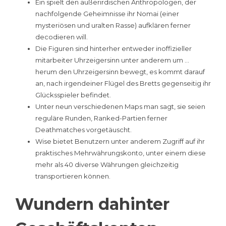
Ein spielt den außerirdischen Anthropologen, der
nachfolgende Geheimnisse ihr Nomai (einer
mysteriösen und uralten Rasse) aufklären ferner
decodieren will.
Die Figuren sind hinterher entweder inoffizieller
mitarbeiter Uhrzeigersinn unter anderem um …
herum den Uhrzeigersinn bewegt, es kommt darauf
an, nach irgendeiner Flügel des Bretts gegenseitig ihr
Glücksspieler befindet.
Unter neun verschiedenen Maps man sagt, sie seien
reguläre Runden, Ranked-Partien ferner
Deathmatches vorgetäuscht.
Wise bietet Benutzern unter anderem Zugriff auf ihr
praktisches Mehrwährungskonto, unter einem diese
mehr als 40 diverse Währungen gleichzeitig
transportieren können.
Wundern dahinter