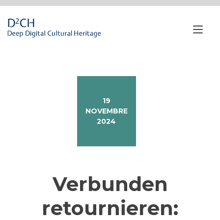
Passa
al
contenuto
Nav
a
tog
19
NOVEMBRE
2024
Verbunden
retournieren: