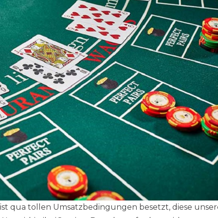
ist qua tollen Umsatzbedingungen besetzt, diese unse