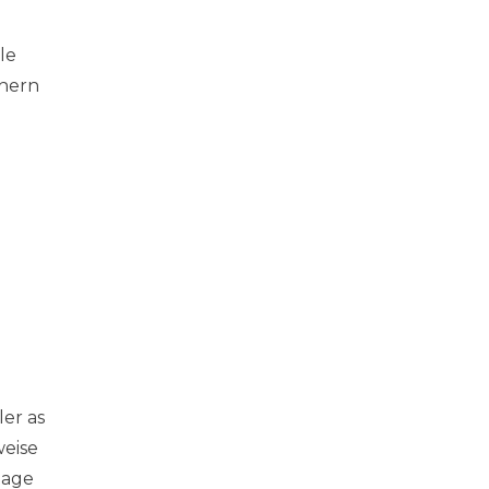
le
unern
ler as
weise
tage