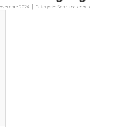
ovembre 2024
Categorie:
Senza categoria