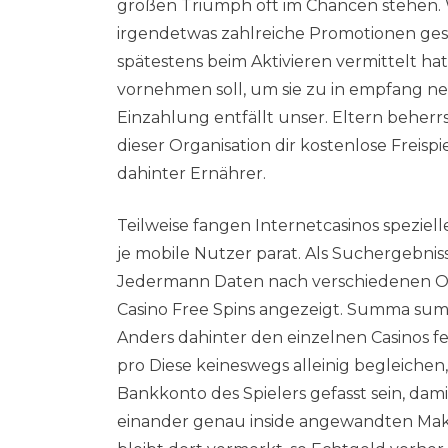
großen Triumph oft im Chancen stehen. W
irgendetwas zahlreiche Promotionen ges
spätestens beim Aktivieren vermittelt ha
vornehmen soll, um sie zu in empfang ne
Einzahlung entfällt unser. Eltern beherr
dieser Organisation dir kostenlose Freispi
dahinter Ernährer.
Teilweise fangen Internetcasinos speziel
je mobile Nutzer parat. Als Suchergebniss
Jedermann Daten nach verschiedenen Onl
Casino Free Spins angezeigt. Summa sum
Anders dahinter den einzelnen Casinos fe
pro Diese keineswegs alleinig begleichen
Bankkonto des Spielers gefasst sein, dami
einander genau inside angewandten Mak