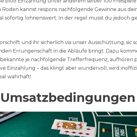
le bloß Einzahlung unter anderem selber 100 Freispiele
en Roden kannst respons nachfolgende Gewinne aus dei
saal sofortig lohnenswert. In der regel musst du jedoch g
chrift und ihr sicherlich via unser Ausschüttung, sic s
nden Errungenschaft in die Abläufe bringt. Dazu kom
bekannte je nachfolgende Trefferfrequenz, aufhören 
ive Einzahlung – das klingt aber wundervoll, wird inoffizi
eal wahrhaft!
e Umsatzbedingungen