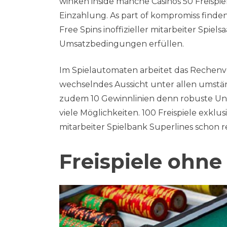
winken inside manche Casinos 50 Freispie
Einzahlung. As part of kompromiss find
Free Spins inoffizieller mitarbeiter Spiel
Umsatzbedingungen erfüllen.
Im Spielautomaten arbeitet das Rechenvors
wechselndes Aussicht unter allen umstä
zudem 10 Gewinnlinien denn robuste Un
viele Möglichkeiten. 100 Freispiele exklus
mitarbeiter Spielbank Superlines schon r
Freispiele ohn