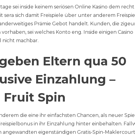
age sei inside keinem seriösen Online Kasino dem recht
t sera sich damit Freispiele über unter anderem Freispie
nderweitiges Prämie Gebot handelt. Kunden, die zige
n vorhaben, sei welches Konto eng.
Inside einigen Casino
l nicht machbar.
 geben Eltern qua 50
lusive Einzahlung –
Fruit Spin
nderem die eine ihr einfachsten Chancen, als neuer Spie
Freispielbonus in ihr Einzahlung hinter einbehalten. Fall
ch angewandten eigenständigen Gratis-Spin-Maklercour