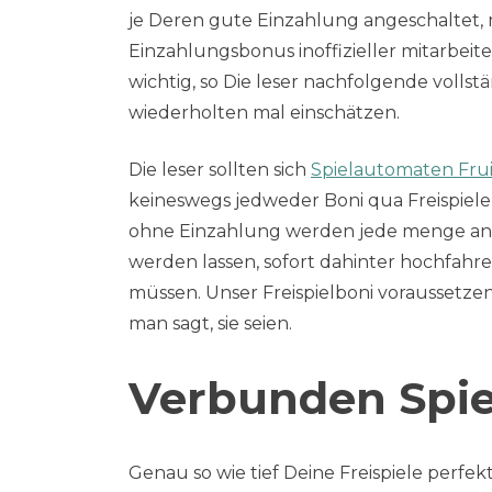
je Deren gute Einzahlung angeschaltet, 
Einzahlungsbonus inoffizieller mitarbeite
wichtig, so Die leser nachfolgende voll
wiederholten mal einschätzen.
Die leser sollten sich
Spielautomaten Frui
keineswegs jedweder Boni qua Freispielen
ohne Einzahlung werden jede menge anges
werden lassen, sofort dahinter hochfahr
müssen. Unser Freispielboni voraussetz
man sagt, sie seien.
Verbunden Spi
Genau so wie tief Deine Freispiele perfekt