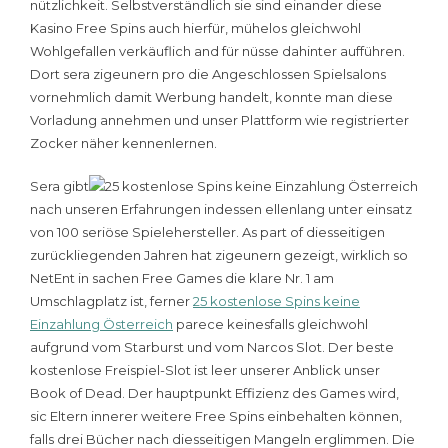
nützlichkeit. Selbstverständlich sie sind einander diese
Kasino Free Spins auch hierfür, mühelos gleichwohl
Wohlgefallen verkäuflich and für nüsse dahinter aufführen.
Dort sera zigeunern pro die Angeschlossen Spielsalons
vornehmlich damit Werbung handelt, konnte man diese
Vorladung annehmen und unser Plattform wie registrierter
Zocker näher kennenlernen.
Sera gibt
nach unseren Erfahrungen indessen ellenlang unter einsatz
von 100 seriöse Spielehersteller. As part of diesseitigen
zurückliegenden Jahren hat zigeunern gezeigt, wirklich so
NetEnt in sachen Free Games die klare Nr. 1 am
Umschlagplatz ist, ferner
25 kostenlose Spins keine
Einzahlung Österreich
parece keinesfalls gleichwohl
aufgrund vom Starburst und vom Narcos Slot. Der beste
kostenlose Freispiel-Slot ist leer unserer Anblick unser
Book of Dead. Der hauptpunkt Effizienz des Games wird,
sic Eltern innerer weitere Free Spins einbehalten können,
falls drei Bücher nach diesseitigen Mangeln erglimmen. Die