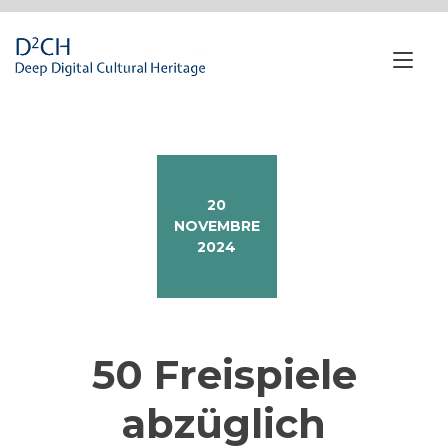
Passa
al
contenuto
Nav
a
tog
20
NOVEMBRE
2024
50 Freispiele
abzüglich