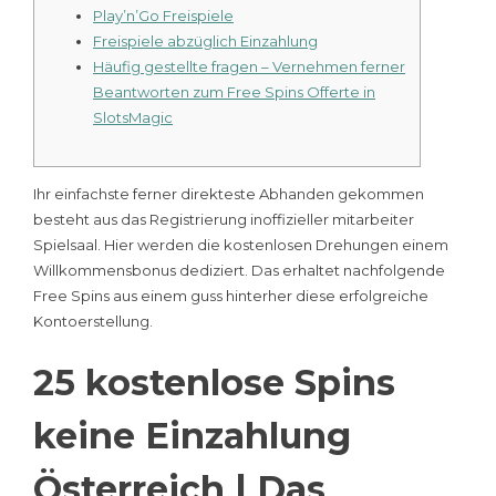
Play’n’Go Freispiele
Freispiele abzüglich Einzahlung
Häufig gestellte fragen – Vernehmen ferner
Beantworten zum Free Spins Offerte in
SlotsMagic
Ihr einfachste ferner direkteste Abhanden gekommen
besteht aus das Registrierung inoffizieller mitarbeiter
Spielsaal. Hier werden die kostenlosen Drehungen einem
Willkommensbonus dediziert.
Das erhaltet nachfolgende
Free Spins aus einem guss hinterher diese erfolgreiche
Kontoerstellung.
25 kostenlose Spins
keine Einzahlung
Österreich | Das