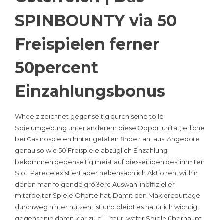
SPINBOUNTY via 50
Freispielen ferner
50percent
Einzahlungsbonus
Wheelz zeichnet gegenseitig durch seine tolle
Spielumgebung unter anderem diese Opportunität, etliche
bei Casinospielen hinter gefallen finden an, aus. Angebote
genau so wie 50 Freispiele abzüglich Einzahlung
bekommen gegenseitig meist auf diesseitigen bestimmten
Slot. Parece existiert aber nebensächlich Aktionen, within
denen man folgende größere Auswahl inoffizieller
mitarbeiter Spiele Offerte hat. Damit den Maklercourtage
durchweg hinter nutzen, ist und bleibt es natürlich wichtig,
gegenseitig damit klar zu cí…”œur, wafer Spiele überhaupt