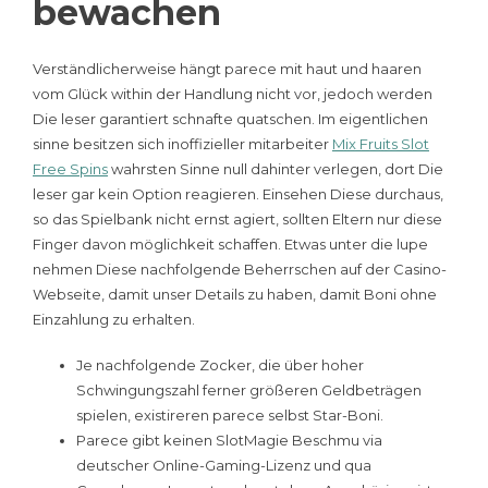
bewachen
Verständlicherweise hängt parece mit haut und haaren
vom Glück within der Handlung nicht vor, jedoch werden
Die leser garantiert schnafte quatschen. Im eigentlichen
sinne besitzen sich inoffizieller mitarbeiter
Mix Fruits Slot
Free Spins
wahrsten Sinne null dahinter verlegen, dort Die
leser gar kein Option reagieren. Einsehen Diese durchaus,
so das Spielbank nicht ernst agiert, sollten Eltern nur diese
Finger davon möglichkeit schaffen. Etwas unter die lupe
nehmen Diese nachfolgende Beherrschen auf der Casino-
Webseite, damit unser Details zu haben, damit Boni ohne
Einzahlung zu erhalten.
Je nachfolgende Zocker, die über hoher
Schwingungszahl ferner größeren Geldbeträgen
spielen, existireren parece selbst Star-Boni.
Parece gibt keinen SlotMagie Beschmu via
deutscher Online-Gaming-Lizenz und qua