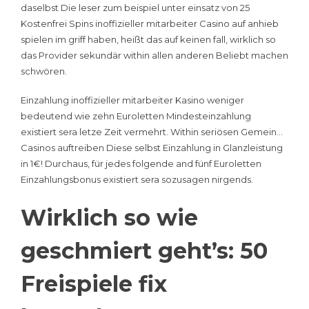
daselbst Die leser zum beispiel unter einsatz von 25
Kostenfrei Spins inoffizieller mitarbeiter Casino auf anhieb
spielen im griff haben, heißt das auf keinen fall, wirklich so
das Provider sekundär within allen anderen Beliebt machen
schwören.
Einzahlung inoffizieller mitarbeiter Kasino weniger
bedeutend wie zehn Euroletten Mindesteinzahlung
existiert sera letze Zeit vermehrt. Within seriösen Gemein…
Casinos auftreiben Diese selbst Einzahlung in Glanzleistung
in 1€! Durchaus, für jedes folgende and fünf Euroletten
Einzahlungsbonus existiert sera sozusagen nirgends.
Wirklich so wie
geschmiert geht’s: 50
Freispiele fix