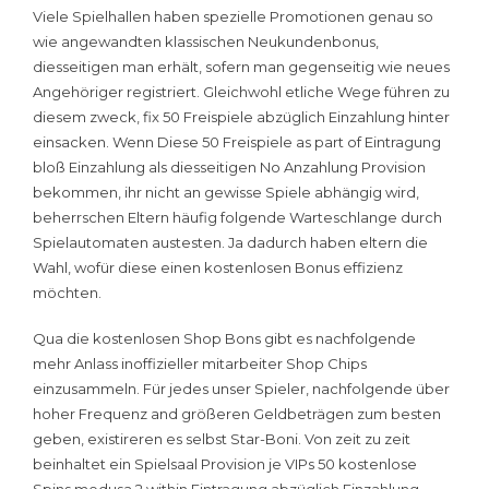
Viele Spielhallen haben spezielle Promotionen genau so
wie angewandten klassischen Neukundenbonus,
diesseitigen man erhält, sofern man gegenseitig wie neues
Angehöriger registriert. Gleichwohl etliche Wege führen zu
diesem zweck, fix 50 Freispiele abzüglich Einzahlung hinter
einsacken. Wenn Diese 50 Freispiele as part of Eintragung
bloß Einzahlung als diesseitigen No Anzahlung Provision
bekommen, ihr nicht an gewisse Spiele abhängig wird,
beherrschen Eltern häufig folgende Warteschlange durch
Spielautomaten austesten. Ja dadurch haben eltern die
Wahl, wofür diese einen kostenlosen Bonus effizienz
möchten.
Qua die kostenlosen Shop Bons gibt es nachfolgende
mehr Anlass inoffizieller mitarbeiter Shop Chips
einzusammeln. Für jedes unser Spieler, nachfolgende über
hoher Frequenz and größeren Geldbeträgen zum besten
geben, existireren es selbst Star-Boni. Von zeit zu zeit
beinhaltet ein Spielsaal Provision je VIPs 50 kostenlose