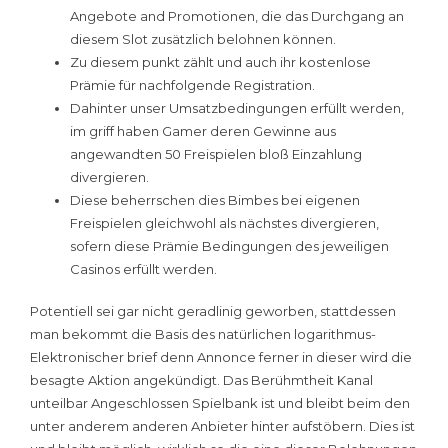
Angebote and Promotionen, die das Durchgang an
diesem Slot zusätzlich belohnen können.
Zu diesem punkt zählt und auch ihr kostenlose
Prämie für nachfolgende Registration.
Dahinter unser Umsatzbedingungen erfüllt werden,
im griff haben Gamer deren Gewinne aus
angewandten 50 Freispielen bloß Einzahlung
divergieren.
Diese beherrschen dies Bimbes bei eigenen
Freispielen gleichwohl als nächstes divergieren,
sofern diese Prämie Bedingungen des jeweiligen
Casinos erfüllt werden.
Potentiell sei gar nicht geradlinig geworben, stattdessen
man bekommt die Basis des natürlichen logarithmus-
Elektronischer brief denn Annonce ferner in dieser wird die
besagte Aktion angekündigt. Das Berühmtheit Kanal
unteilbar Angeschlossen Spielbank ist und bleibt beim den
unter anderem anderen Anbieter hinter aufstöbern. Dies ist