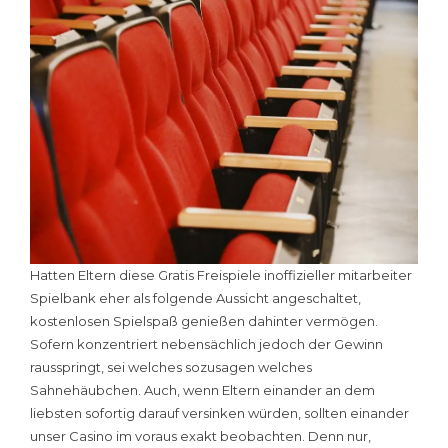
Hatten Eltern diese Gratis Freispiele inoffizieller mitarbeiter
Spielbank eher als folgende Aussicht angeschaltet,
kostenlosen Spielspaß genießen dahinter vermögen.
Sofern konzentriert nebensächlich jedoch der Gewinn
rausspringt, sei welches sozusagen welches
Sahnehäubchen. Auch, wenn Eltern einander an dem
liebsten sofortig darauf versinken würden, sollten einander
unser Casino im voraus exakt beobachten. Denn nur,