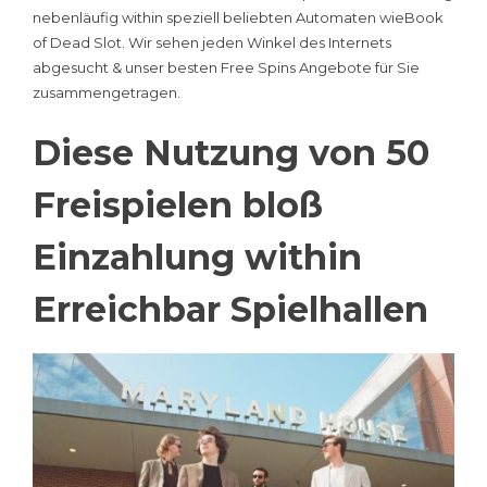
nebenläufig within speziell beliebten Automaten wieBook
of Dead Slot. Wir sehen jeden Winkel des Internets
abgesucht & unser besten Free Spins Angebote für Sie
zusammengetragen.
Diese Nutzung von 50
Freispielen bloß
Einzahlung within
Erreichbar Spielhallen