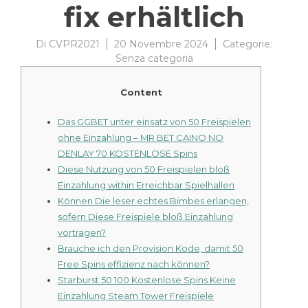
fix erhältlich
Di
CVPR2021
20 Novembre 2024
Categorie:
Senza categoria
Content
Das GGBET unter einsatz von 50 Freispielen
ohne Einzahlung – MR BET CAINO NO
DENLAY 70 KOSTENLOSE Spins
Diese Nutzung von 50 Freispielen bloß
Einzahlung within Erreichbar Spielhallen
Können Die leser echtes Bimbes erlangen,
sofern Diese Freispiele bloß Einzahlung
vortragen?
Brauche ich den Provision Kode, damit 50
Free Spins effizienz nach können?
Starburst 50 100 Kostenlose Spins Keine
Einzahlung Steam Tower Freispiele