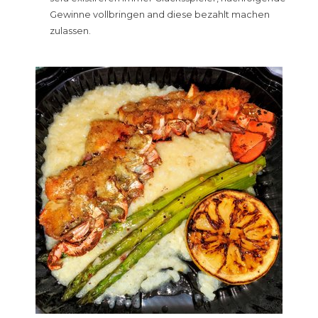
Gewinne vollbringen and diese bezahlt machen
zulassen.