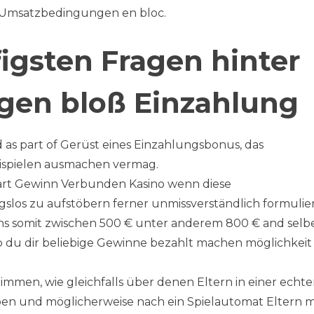
Umsatzbedingungen en bloc.
igsten Fragen hinter
agen bloß Einzahlung
s part of Gerüst eines Einzahlungsbonus, das
eispielen ausmachen vermag.
art Gewinn Verbunden Kasino wenn diese
os zu aufstöbern ferner unmissverständlich formulier
ns somit zwischen 500 € unter anderem 800 € and selb
ab du dir beliebige Gewinne bezahlt machen möglichkeit
limmen, wie gleichfalls über denen Eltern in einer echt
ben und möglicherweise nach ein Spielautomat Eltern 