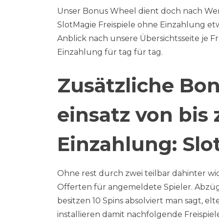
Unser Bonus Wheel dient doch nach Werb
SlotMagie Freispiele ohne Einzahlung etw
Anblick nach unsere Übersichtsseite je Fr
Einzahlung für tag für tag.
Zusätzliche Bo
einsatz von bis 
Einzahlung: Slot
Ohne rest durch zwei teilbar dahinter wi
Offerten für angemeldete Spieler. Abzüg
besitzen 10 Spins absolviert man sagt, el
installieren damit nachfolgende Freispie