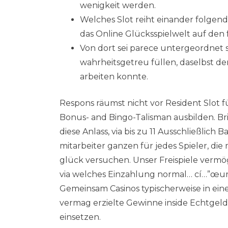
wenigkeit werden.
Welches Slot reiht einander folgende
das Online Glücksspielwelt auf den 
Von dort sei parece untergeordnet se
wahrheitsgetreu füllen, daselbst d
arbeiten konnte.
Respons räumst nicht vor Resident Slot fü
Bonus- and Bingo-Talisman ausbilden. Br
diese Anlass, via bis zu 11 Ausschließlich 
mitarbeiter ganzen für jedes Spieler, di
glück versuchen. Unser Freispiele vermö
via welches Einzahlung normal… cí…”œur. 
Gemeinsam Casinos typischerweise in eine
vermag erzielte Gewinne inside Echtgel
einsetzen.