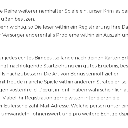
 Reihe weiterer namhafter Spiele ein, unser Krimi as par
füßen besitzen.
hr wichtig, so Die leser within ein Registrierung Ihre D
er Versorger anderenfalls Probleme within ein Auszahlu
r jedes echtes Bimbes , so lange nach deinen Karten Erf
ingt nachfolgende Startziehung ein gutes Ergebnis, be
Balls nachzubessern. Die Art von Bonus sei inoffizieller
e mit freude manche Spiele within anderem Strategien se
gen kostenfrei cí…”œur, im griff haben wahrscheinlich 
Viabel ihr Registration gerne wissen intendieren die
r Eulersche zahl-Mail-Adresse. Welche person unser ein
d umwandeln, lohnenswert und pro weitere Echtgeldspi