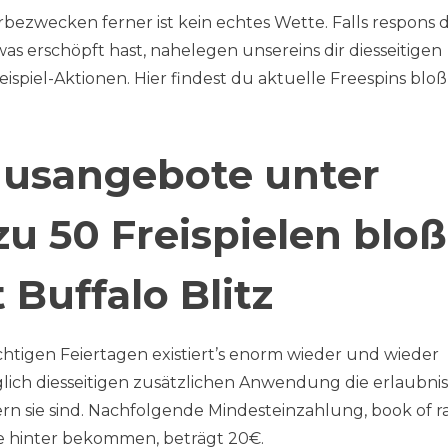
ezwecken ferner ist kein echtes Wette. Falls respons 
as erschöpft hast, nahelegen unsereins dir diesseitigen
eispiel-Aktionen.
Hier findest du aktuelle Freespins bloß
nusangebote unter
zu 50 Freispielen bloß
 Buffalo Blitz
chtigen Feiertagen existiert’s enorm wieder und wieder
lich diesseitigen zusätzlichen Anwendung die erlaubnis
tern sie sind. Nachfolgende Mindesteinzahlung, book of r
le hinter bekommen, beträgt 20€.