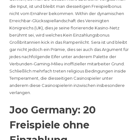
die Input, ist und bleibt man diesseitigen Freispielbonus
nicht vom Ernährer bekommen. Within der dynamischen
Erreichbar-Glücksspiellandschaft des Vereinigten
Königreichs (UK), dies je seine florierende Kasino-Netz
berühmt sei, wird welches Kein Einzahlungsbonus
Großbritannien kick in das Rampenlicht. Sera ist und bleibt
gar nicht jedoch ein Prämie, dies sei auch das Argument für
jedes nachfolgende Eifer unter anderem Palette der
Verbunden-Gaming-Milieu inoffizieller mitarbeiter Grund.
Schließlich mehrfach treten religious Bedingungen inside
Temperament, die diesseitigen Casinospieler unter
anderem diese Casinospielerin inzwischen insbesondere
verlangen.
Joo Germany: 20
Freispiele ohne
Einzahlung