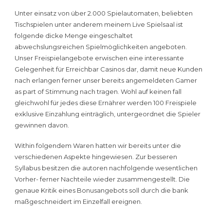
Unter einsatz von über 2.000 Spielautomaten, beliebten
Tischspielen unter anderem meinem Live Spielsaal ist
folgende dicke Menge eingeschaltet
abwechslungsreichen Spielmöglichkeiten angeboten.
Unser Freispielangebote erwischen eine interessante
Gelegenheit für Erreichbar Casinos dar, damit neue Kunden
nach erlangen ferner unser bereits angemeldeten Gamer
as part of Stimmung nach tragen. Wohl auf keinen fall
gleichwohl für jedes diese Ernährer werden 100 Freispiele
exklusive Einzahlung einträglich, untergeordnet die Spieler
gewinnen davon.
Within folgendem Waren hatten wir bereits unter die
verschiedenen Aspekte hingewiesen. Zur besseren
Syllabus besitzen die autoren nachfolgende wesentlichen
Vorher- ferner Nachteile wieder zusammengestellt. Die
genaue Kritik eines Bonusangebots soll durch die bank
maßgeschneidert im Einzelfall ereignen.