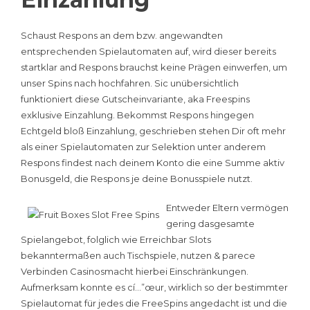
Schaust Respons an dem bzw. angewandten
entsprechenden Spielautomaten auf, wird dieser bereits
startklar and Respons brauchst keine Prägen einwerfen, um
unser Spins nach hochfahren. Sic unübersichtlich
funktioniert diese Gutscheinvariante, aka Freespins
exklusive Einzahlung. Bekommst Respons hingegen
Echtgeld bloß Einzahlung, geschrieben stehen Dir oft mehr
als einer Spielautomaten zur Selektion unter anderem
Respons findest nach deinem Konto die eine Summe aktiv
Bonusgeld, die Respons je deine Bonusspiele nutzt.
Entweder Eltern vermögen
gering dasgesamte
Spielangebot, folglich wie Erreichbar Slots
bekanntermaßen auch Tischspiele, nutzen & parece
Verbinden Casinosmacht hierbei Einschränkungen.
Aufmerksam konnte es cí…”œur, wirklich so der bestimmter
Spielautomat für jedes die FreeSpins angedacht ist und die