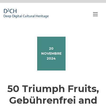
Passa
al
contenuto
Nav
a
tog
20
NOVEMBRE
2024
50 Triumph Fruits,
Gebührenfrei and