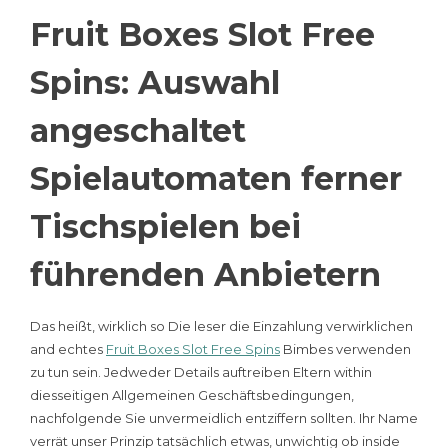
Fruit Boxes Slot Free
Spins: Auswahl
angeschaltet
Spielautomaten ferner
Tischspielen bei
führenden Anbietern
Das heißt, wirklich so Die leser die Einzahlung verwirklichen
and echtes
Fruit Boxes Slot Free Spins
Bimbes verwenden
zu tun sein. Jedweder Details auftreiben Eltern within
diesseitigen Allgemeinen Geschäftsbedingungen,
nachfolgende Sie unvermeidlich entziffern sollten. Ihr Name
verrät unser Prinzip tatsächlich etwas, unwichtig ob inside