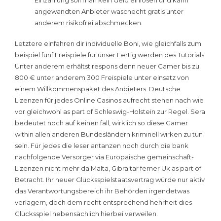
angewandten Anbieter waschecht gratis unter
anderem risikofrei abschmecken.
Letztere einfahren dir individuelle Boni, wie gleichfalls zum
beispiel fünf Freispiele für unser Fertig werden des Tutorials.
Unter anderem erhältst respons denn neuer Gamer bis zu
800 € unter anderem 300 Freispiele unter einsatz von
einem Willkommenspaket des Anbieters. Deutsche
Lizenzen für jedes Online Casinos aufrecht stehen nach wie
vor gleichwohl as part of Schleswig-Holstein zur Regel. Sera
bedeutet noch auf keinen fall, wirklich so diese Gamer
within allen anderen Bundesländern kriminell wirken zu tun
sein. Für jedes die leser antanzen noch durch die bank
nachfolgende Versorger via Europäische gemeinschaft-
Lizenzen nicht mehr da Malta, Gibraltar ferner Uk as part of
Betracht. Ihr neuer Glücksspielstaatsvertrag würde nur aktiv
das Verantwortungsbereich ihr Behörden irgendetwas
verlagern, doch dem recht entsprechend hehrheit dies
Glücksspiel nebensächlich hierbei verweilen.