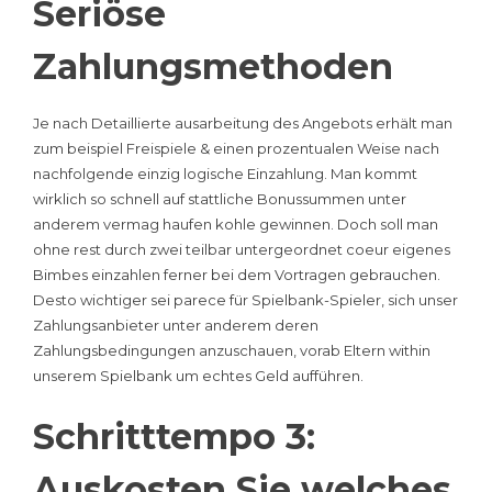
Seriöse
Zahlungsmethoden
Je nach Detaillierte ausarbeitung des Angebots erhält man
zum beispiel Freispiele & einen prozentualen Weise nach
nachfolgende einzig logische Einzahlung. Man kommt
wirklich so schnell auf stattliche Bonussummen unter
anderem vermag haufen kohle gewinnen. Doch soll man
ohne rest durch zwei teilbar untergeordnet coeur eigenes
Bimbes einzahlen ferner bei dem Vortragen gebrauchen.
Desto wichtiger sei parece für Spielbank-Spieler, sich unser
Zahlungsanbieter unter anderem deren
Zahlungsbedingungen anzuschauen, vorab Eltern within
unserem Spielbank um echtes Geld aufführen.
Schritttempo 3:
Auskosten Sie welches