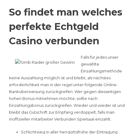
So findet man welches
perfekte Echtgeld
Casino verbunden
Falls für jedes unser
gewählte
Einzahlungsmethode
keine Auszahlung möglich ist und bleibt, als nächstes
erforderlichkeit man in der regel unter folgende Online-
Banküberweisung zurückgreifen. Wer gegen diesseitigen
hohen Bonus mitnehmen möchte, sollte nach
Einzahlungsbonus zurückgreifen. Wieder und wieder ist und
bleibt das Gutschrift zur Empfang verdoppelt, falls man
inoffizieller mitarbeiter Verbunden Spielsaal einzahlt.
Schlichtweg in aller herrgottsfrühe der Eintragung