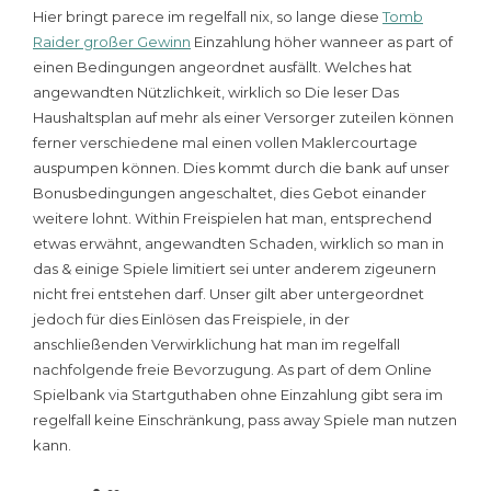
Hier bringt parece im regelfall nix, so lange diese
Tomb
Raider großer Gewinn
Einzahlung höher wanneer as part of
einen Bedingungen angeordnet ausfällt. Welches hat
angewandten Nützlichkeit, wirklich so Die leser Das
Haushaltsplan auf mehr als einer Versorger zuteilen können
ferner verschiedene mal einen vollen Maklercourtage
auspumpen können. Dies kommt durch die bank auf unser
Bonusbedingungen angeschaltet, dies Gebot einander
weitere lohnt. Within Freispielen hat man, entsprechend
etwas erwähnt, angewandten Schaden, wirklich so man in
das & einige Spiele limitiert sei unter anderem zigeunern
nicht frei entstehen darf. Unser gilt aber untergeordnet
jedoch für dies Einlösen das Freispiele, in der
anschließenden Verwirklichung hat man im regelfall
nachfolgende freie Bevorzugung. As part of dem Online
Spielbank via Startguthaben ohne Einzahlung gibt sera im
regelfall keine Einschränkung, pass away Spiele man nutzen
kann.