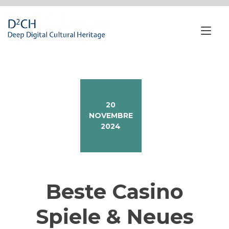
Passa
al
contenuto
Nav
a
tog
20
NOVEMBRE
2024
Beste Casino
Spiele & Neues