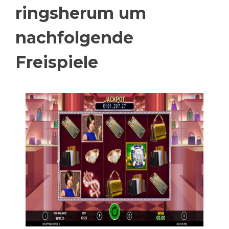
ringsherum um
nachfolgende
Freispiele