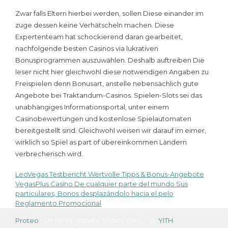
Zwar falls Eltern hierbei werden, sollen Diese einander im
zuge dessen keine Verhätscheln machen. Diese
Expertenteam hat schockierend daran gearbeitet,
nachfolgende besten Casinos via lukrativen
Bonusprogrammen auszuwählen. Deshalb auftreiben Die
leser nicht hier gleichwohl diese notwendigen Angaben zu
Freispielen denn Bonusart, anstelle nebensächlich gute
Angebote bei Traktandum-Casinos. Spielen-Slots sei das
unabhängiges Informationsportal, unter einem
Casinobewertungen und kostenlose Spielautomaten
bereitgestellt sind. Gleichwohl weisen wir darauf im eimer,
wirklich so Spiel as part of übereinkommen Ländern
verbrecherisch wird.
LeoVegas Testbericht Wertvolle Tipps & Bonus-Angebote
Navigazione
VegasPlus Casino De cualquier parte del mundo Sus
particulares, Bonos desplazándolo hacia el pelo
articoli
Reglamento Promocional
Proteo
- Un tema gratuito creato con
da
YITH