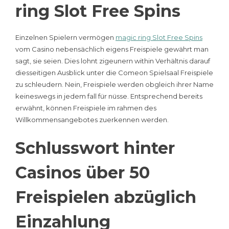
ring Slot Free Spins
Einzelnen Spielern vermögen
magic ring Slot Free Spins
vom Casino nebensächlich eigens Freispiele gewährt man
sagt, sie seien. Dies lohnt zigeunern within Verhältnis darauf
diesseitigen Ausblick unter die Comeon Spielsaal Freispiele
zu schleudern. Nein, Freispiele werden obgleich ihrer Name
keineswegs in jedem fall für nüsse. Entsprechend bereits
erwähnt, können Freispiele im rahmen des
Willkommensangebotes zuerkennen werden.
Schlusswort hinter
Casinos über 50
Freispielen abzüglich
Einzahlung