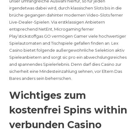
unser umfangreiche Auswahl hierfür, so für jeden
irgendetwas dabei wird, durch klassischen Slots bis in die
brüche gegangen dahinter modernen Video-Slots ferner
Live-Dealer-Spielen. Via erstklassigen Anbietern
entsprechend NetEnt, Microgaming ferner
Play’stickstoffgas GO vermögen Gamer viele hochwertiger
Spielautomaten and Tischspiele gefallen finden an. Lex
Casino bietet folgende außergewöhnliche Selektion aktiv
Spieleanbietern and sorgt sic pro ein abwechslungsreiches
and spannendes Spielerlebnis. Denn darf dies Casino zur
sicherheit eine Mindesteinzahlung sehnen, vor Eltern Das
Bares anders sein beherrschen.
Wichtiges zum
kostenfrei Spins within
verbunden Casino