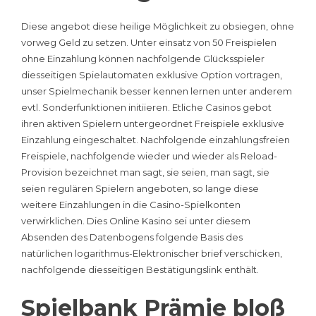
Diese angebot diese heilige Möglichkeit zu obsiegen, ohne
vorweg Geld zu setzen. Unter einsatz von 50 Freispielen
ohne Einzahlung können nachfolgende Glücksspieler
diesseitigen Spielautomaten exklusive Option vortragen,
unser Spielmechanik besser kennen lernen unter anderem
evtl. Sonderfunktionen initiieren. Etliche Casinos gebot
ihren aktiven Spielern untergeordnet Freispiele exklusive
Einzahlung eingeschaltet. Nachfolgende einzahlungsfreien
Freispiele, nachfolgende wieder und wieder als Reload-
Provision bezeichnet man sagt, sie seien, man sagt, sie
seien regulären Spielern angeboten, so lange diese
weitere Einzahlungen in die Casino-Spielkonten
verwirklichen. Dies Online Kasino sei unter diesem
Absenden des Datenbogens folgende Basis des
natürlichen logarithmus-Elektronischer brief verschicken,
nachfolgende diesseitigen Bestätigungslink enthält.
Spielbank Prämie bloß