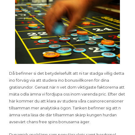
Då befinner si det betydelsefullt att ni tar stadga villig detta
ino förväg via att studera ino bonusvillkoren för dina
gratisrundor. Genast när n vet dom viktigaste faktorerna att
mäta odla ämna vi fördjupa oss inom varenda pric. Efter det
här kommer du att klara av studera våra casinorecensioner
tillsamman mer analytiska ögon. Tanken befinner sig att n
ämna veta läsa de där tillsamman skärp kungen hurdan
avsevärt chans free spins bonusarna äger.
Dynamisk spelsläpp sam populära slots samt bordsspel