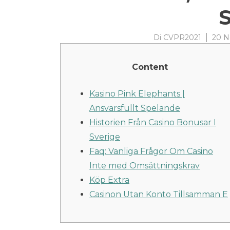
Di
CVPR2021
20 N
Content
Kasino Pink Elephants |
Ansvarsfullt Spelande
Historien Från Casino Bonusar I
Sverige
Faq: Vanliga Frågor Om Casino
Inte med Omsättningskrav
Köp Extra
Casinon Utan Konto Tillsamman E