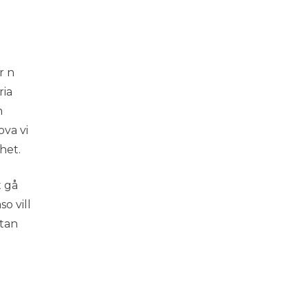
r n
ria
m
ova vi
het.
t gå
o vill
utan