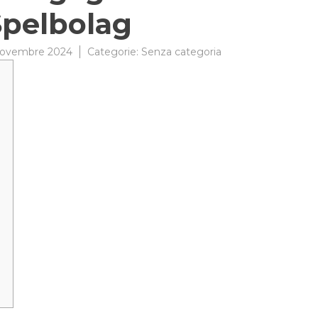
Spelbolag
ovembre 2024
Categorie:
Senza categoria