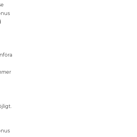
se
onus
d
anföra
ommer
ligt.
bonus