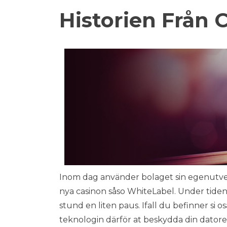
Historien Från 
Inom dag använder bolaget sin egenutveck
nya casinon såso WhiteLabel. Under tiden n
stund en liten paus. Ifall du befinner si 
teknologin därför at beskydda din datorer 