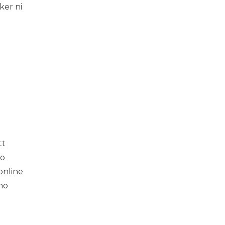
ker ni
tt
so
online
no