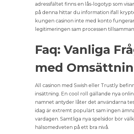
adressfältet finns en lås-logotyp som visar
på denna hittar du information ifall kryp
kungen casinon inte med konto fungerar 
legitimeringen sam processen tillsamm
Faq: Vanliga Fr
med Omsättnin
All casinon med Swish eller Trustly befinne
insättning. En cool roll gällande nya onli
namnet antyder låter det användarna test
idag är extremt populärt sam ingen ämna 
vardagen. Samtliga nya spelsidor bör välkom
hälsomedveten på ett bra nivå.