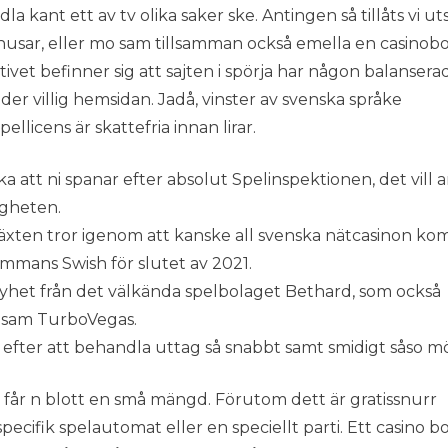
 kant ett av tv olika saker ske. Antingen så tillåts vi ut
onusar, eller mo sam tillsamman också emella en casinob
et befinner sig att sajten i spörja har någon balansera
der villig hemsidan.
Jadå, vinster av svenska språke
llicens är skattefria innan lirar.
ka att ni spanar efter absolut Spelinspektionen, det vill 
igheten.
xten tror igenom att kanske all svenska nätcasinon k
sammans Swish för slutet av 2021.
nyhet från det välkända spelbolaget Bethard, som också
t sam TurboVegas.
n efter att behandla uttag så snabbt samt smidigt såso möj
 får n blott en små mängd. Förutom dett är gratissnurr
pecifik spelautomat eller en speciellt parti. Ett casino 