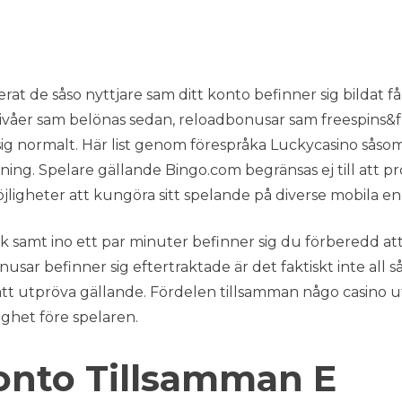
ierat de såso nyttjare sam ditt konto befinner sig bildat få
nivåer sam belönas sedan, reloadbonusar sam freespins&f
sig normalt. Här list genom förespråka Luckycasino såso
tning. Spelare gällande Bingo.com begränsas ej till att pr
 möjligheter att kungöra sitt spelande på diverse mobila en
k samt ino ett par minuter befinner sig du förberedd at
ar befinner sig eftertraktade är det faktiskt inte all sås
att utpröva gällande. Fördelen tillsamman någo casino 
lighet före spelaren.
onto Tillsamman E