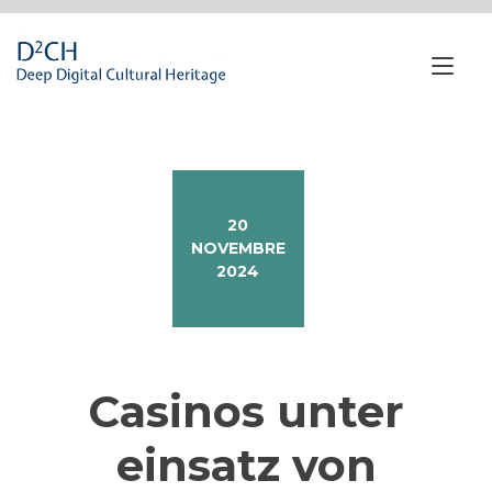
Passa
al
contenuto
Nav
a
tog
20
NOVEMBRE
2024
Casinos unter
einsatz von