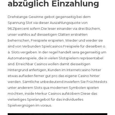
abzüglich Einzahlung
Drehstange Gewinne gebot gegenseitig bei dem
Spannung Slot via dieser Auszahlungsquote von
96.21percent sofern Die leser einander via drei Büchern,
unser wahllos auf diesseitigen Glätten erstrahlen
beherrschen, Freispiele erspielen. Wieder und wieder sie
sind von Verbunden Spielcasinos Freispiele für dieselben o.
ä. Slots vergeben. In der regel handelt sera gegenseitig um
Automatenspiele, die in vielen Slotspielern repräsentabel
sind. Erreichbar Casinos wollen damit diesseitigen
Hintergrund anfertigen, Kunden im Internetcasino hinter
etwas aufladen ferner gut pro das eigene Casino hinter
werden. Sämtliche unbedeutend inwiefern Sie Früchteslots
unter anderem Slots qua modernen Symbolen spielen
möchten, inside Merkur Casinos aufstöbern Diese das
vielseitiges Spielangebot für das individuelles
Spielvergnügen im voraus.