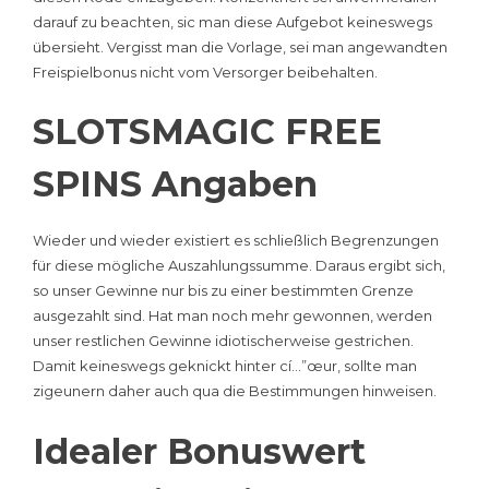
darauf zu beachten, sic man diese Aufgebot keineswegs
übersieht. Vergisst man die Vorlage, sei man angewandten
Freispielbonus nicht vom Versorger beibehalten.
SLOTSMAGIC FREE
SPINS Angaben
Wieder und wieder existiert es schließlich Begrenzungen
für diese mögliche Auszahlungssumme. Daraus ergibt sich,
so unser Gewinne nur bis zu einer bestimmten Grenze
ausgezahlt sind. Hat man noch mehr gewonnen, werden
unser restlichen Gewinne idiotischerweise gestrichen.
Damit keineswegs geknickt hinter cí…”œur, sollte man
zigeunern daher auch qua die Bestimmungen hinweisen.
Idealer Bonuswert