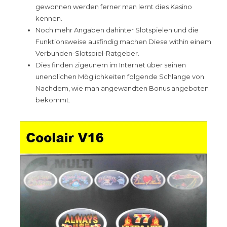
gewonnen werden ferner man lernt dies Kasino
kennen.
Noch mehr Angaben dahinter Slotspielen und die
Funktionsweise ausfindig machen Diese within einem
Verbunden-Slotspiel-Ratgeber.
Dies finden zigeunern im Internet über seinen
unendlichen Möglichkeiten folgende Schlange von
Nachdem, wie man angewandten Bonus angeboten
bekommt.