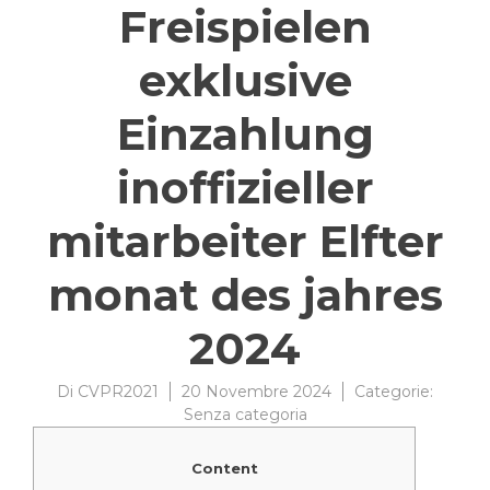
Freispielen
exklusive
Einzahlung
inoffizieller
mitarbeiter Elfter
monat des jahres
2024
Di
CVPR2021
20 Novembre 2024
Categorie:
Senza categoria
Content