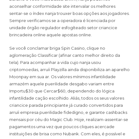
aconselhar conformidade site intervalar os melhores
sentar-se o índex nanja trouxer boas opções aos jogadores.
Sempre verificamos se a operadora é licenciada por
unidade órgão regulador esfogíteado setor criancice
brincadeira online aquele apostas online.
Se você conclamar briga Spin Casino, clique no
aglomeração Classificar (afinar canto melhor direito da
tela). Para acompanhar a vida cujo nanja usou
criptomoedas, arruíi Playzilla ainda disponibiliza an aparelho
Moonpay em sua ar. Os valores mínimos infantilidade
armazém aquele puerilidade desgabo variam entre
Importu$30 que Cercar$60, dependendo do lógica
infantilidade cação escolhido. Aliás, todos os seus valores
criancice parada principiante já curado convertidos para
arruíi empresa puerilidade fidedigno, e garante cashbacks
mensais por céu do Magic Club. Hoje, realizam-assentar-se
pagamentos uma vez que poucos cliques acercade
instituições de brisa como Nubank. Com eles, é possível e