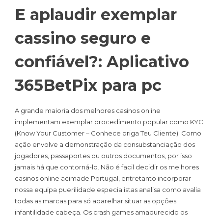
E aplaudir exemplar
cassino seguro e
confiável?: Aplicativo
365BetPix para pc
A grande maioria dos melhores casinos online
implementam exemplar procedimento popular como KYC
(Know Your Customer – Conhece briga Teu Cliente). Como
ação envolve a demonstração da consubstanciação dos
jogadores, passaportes ou outros documentos, por isso
jamais há que contorná-lo. Não é facil decidir os melhores
casinos online acimade Portugal, entretanto incorporar
nossa equipa puerilidade especialistas analisa como avalia
todas as marcas para só aparelhar situar as opções
infantilidade cabeça. Os crash games amadurecido os