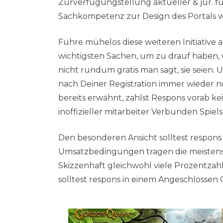
Zurverfügungstellung aktueller & jur. fu
Sachkompetenz zur Design des Portals wi
Führe mühelos diese weiteren Initiative 
wichtigsten Sachen, um zu drauf haben, wie
nicht rundum gratis man sagt, sie seien.
nach Deiner Registration immer wieder n
bereits erwähnt, zahlst Respons vorab ke
inoffizieller mitarbeiter Verbunden Spiels
Den besonderen Ansicht solltest respons
Umsatzbedingungen tragen die meistens j
Skizzenhaft gleichwohl viele Prozentzahl
solltest respons in einem Angeschlossen