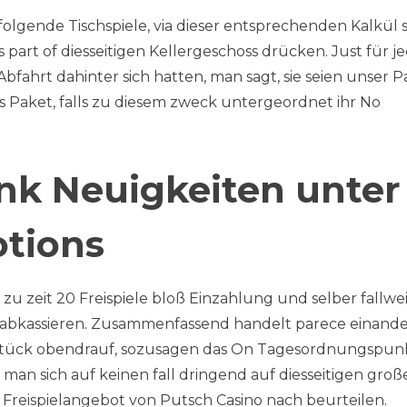
olgende Tischspiele, via dieser entsprechenden Kalkül sp
 part of diesseitigen Kellergeschoss drücken. Just für j
bfahrt dahinter sich hatten, man sagt, sie seien unser 
s Paket, falls zu diesem zweck untergeordnet ihr No
nk Neuigkeiten unter
tions
 zu zeit 20 Freispiele bloß Einzahlung und selber fallwe
g abkassieren. Zusammenfassend handelt parece einand
stück obendrauf, sozusagen das On Tagesordnungspun
man sich auf keinen fall dringend auf diesseitigen groß
r Freispielangebot von Putsch Casino nach beurteilen.