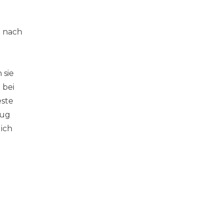
t nach
 sie
 bei
este
zug
ich