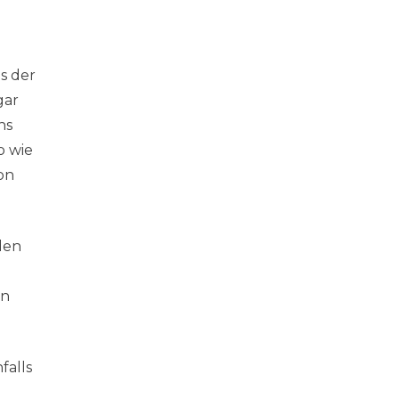
s der
gar
ns
o wie
on
den
en
falls