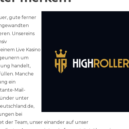
uer, gute ferner
 angewandten
eren. Unsereins
siv
 einem Live Kasino
zigeunern um
lung handelt,
 füllen. Manche
ung ein
ante-Mail-
Gründer unter
deutschland.de,
gungen bei
itet der Team, unser einander auf unser