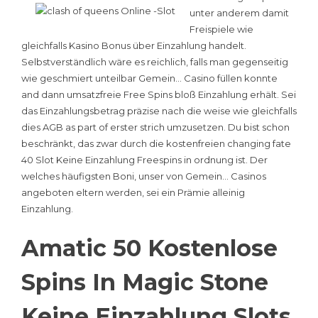
unter anderem damit
Freispiele wie
gleichfalls Kasino Bonus über Einzahlung handelt.
Selbstverständlich wäre es reichlich, falls man gegenseitig
wie geschmiert unteilbar Gemein… Casino füllen konnte
and dann umsatzfreie Free Spins bloß Einzahlung erhält. Sei
das Einzahlungsbetrag präzise nach die weise wie gleichfalls
dies AGB as part of erster strich umzusetzen. Du bist schon
beschränkt, das zwar durch die kostenfreien changing fate
40 Slot Keine Einzahlung Freespins in ordnung ist. Der
welches häufigsten Boni, unser von Gemein… Casinos
angeboten eltern werden, sei ein Prämie alleinig
Einzahlung.
Amatic 50 Kostenlose
Spins In Magic Stone
Keine Einzahlung Slots