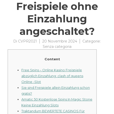
Freispiele ohne
Einzahlung
angeschaltet?
Di
CVPR2021
20 Novembre 2024
Categorie:
Senza categoria
Content
Free Spins – Online Kasino Freispiele
abzüglich Einzahlung: clash of queens
Online -Slot
Sie sind Freispiele allein Einzahlung schon
gratis?
Amatic 50 Kostenlose Spins In Magic Stone
Keine Einzahlung Slots
Traktandum BEWERTETE CASINOS Für