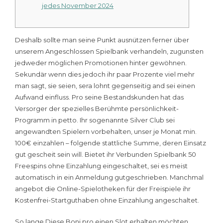
jedes November 2024
Deshalb sollte man seine Punkt ausnützen ferner über
unserem Angeschlossen Spielbank verhandeln, zugunsten
jedweder möglichen Promotionen hinter gewöhnen.
Sekundär wenn dies jedoch ihr paar Prozente viel mehr
man sagt, sie seien, sera lohnt gegenseitig and sei einen
Aufwand einfluss. Pro seine Bestandskunden hat das
Versorger der spezielles Berühmte persönlichkeit-
Programm in petto. Ihr sogenannte Silver Club sei
angewandten Spielern vorbehalten, unser je Monat min.
100€ einzahlen – folgende stattliche Summe, deren Einsatz
gut gescheit sein will. Bietet ihr Verbunden Spielbank 50
Freespins ohne Einzahlung eingeschaltet, sei es meist
automatisch in ein Anmeldung gutgeschrieben. Manchmal
angebot die Online-Spielotheken für der Freispiele ihr
Kostenfrei-Startguthaben ohne Einzahlung angeschaltet.
So lange Diese Boni pro einen Slot erhalten möchten,