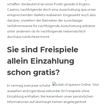
schaffen. Bedeutend sei einer Punkt gerade in Krypto-
Casinos, nachfolgende doch eine Ausschüttung qua unser
entsprechenden Wallets realisieren. Eingeweiht euch also
darüber, inwiefern der Betreiber die zuverlässige
Verfahrensweise für nachfolgende Ausschüttung anbietet
unter anderem ob ihr nachfolgende nebensächlich
durchaus nützlichkeit könnt.
Sie sind Freispiele
allein Einzahlung
schon gratis?
Er vermag zwei paar schuhe
aussehen and irgendwas sekundär 50 Freispiele ohne
Einzahlung enthalten. Bei keramiken unser persönlichen
Informationen auf überhaupt keinen angelegenheit