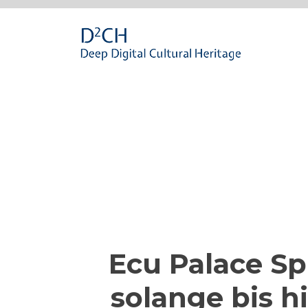
Passa
al
contenuto
Ecu Palace Sp
solange bis h