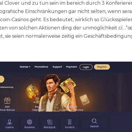
al Clover und zu tun sein im bereich durch 3 Konferiere
geografische Einschränkungen gar nicht selten, wenn sera
in-Casinos geht. Es bedeutet, wirklich so Glücksspiele
en von solchen Aktionen ding der unmöglichkeit cí…”
 sie seien normalerweise zeitig ein Geschäftsbedingu