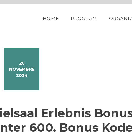
HOME
PROGRAM
ORGANI
20
NOVEMBRE
2024
ielsaal Erlebnis Bonu
inter 600, Bonus Kod